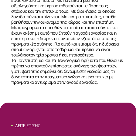
είναι κοντά στα παιδιά. Με Πανεπιστήμια που
αξιολογούνται και χρηματοδοτούνται με βάση τους
στόχους και την επιτυχία τους. Με διοικήσεις οι οποίες
λογοδοτούν και κρίνονται. Με κέντρα αριστείας, που θα
βοηθήσουν την οικονομία της χώρας και την επιστήμη.
Με προγράμματα σπουδών τα οποία πιστοποιούνται και
έχουν σχέση με αυτό που ζητούν η αγορά εργασίας και η
επιστήμη και η διάρκεια των οποίων εξαρτάται από τις
πραγματικές ανάγκες. Για αυτό και είπαμε ότι η διάρκεια
σπουδών ορίζεται από το Ίδρυμα και πρέπει να είναι
τουλάχιστον τρία χρόνια ή και περισσότερο.
Τα Πανεπιστήμια και τα Τεχνολογικά Ιδρύματα που θέλουμε
πρέπει να απαντούν επίσης στις ανάγκες των φοιτητών,
γιατί φοιτητής σημαίνει ότι δίνουμε στη νεολαία μας τη
δυνατότητα στην πραγματική γνώση και ένα πτυχίο με
πραγματικό αντίκρισμα στην αγορά εργασίας.
ΔΕΙΤΕ ΕΠΙΣΗΣ
ΣΧΕΤΙΚΑ