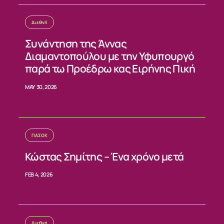
ΝΕΑ
Διεθνή
Συνάντηση της Άννας
ΕΠΙΚΟΙΝΩΝΙΑ
Διαμαντοπούλου με την Υφυπουργό
παρά τω Προέδρω κας Ειρήνης Πική
MAY 30, 2026
ΠΑΣΟΚ
Κώστας Σημίτης – Ένα χρόνο μετά
FEB 4, 2026
Διεθνή