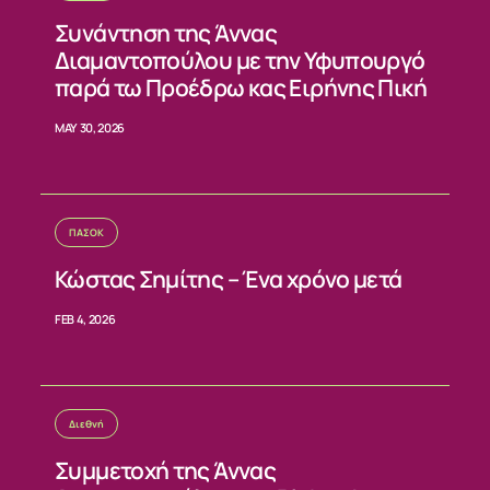
ΝΕΑ
Συνάντηση της Άννας
Διαμαντοπούλου με την Υφυπουργό
ΕΠΙΚΟΙΝΩΝΙΑ
παρά τω Προέδρω κας Ειρήνης Πική
MAY 30, 2026
ΠΑΣΟΚ
Κώστας Σημίτης – Ένα χρόνο μετά
FEB 4, 2026
Διεθνή
Συμμετοχή της Άννας