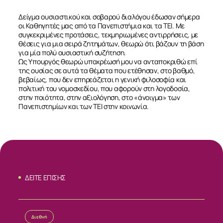
Δείγμα ουσιαστικού και σοβαρού διαλόγου έδωσαν σήμερα
οι Καθηγητές μας από τα Πανεπιστήμια και τα ΤΕΙ. Με
συγκεκριμένες προτάσεις, τεκμηριωμένες αντιρρήσεις, με
θέσεις για μια σειρά ζητημάτων, θεωρώ ότι βάζουν τη βάση
για μία πολύ ουσιαστική συζήτηση.
Ως Υπουργός θεωρώ υποχρέωσή μου να ανταποκριθώ επί
της ουσίας σε αυτά τα θέματα που ετέθησαν, στο βαθμό,
βεβαίως, που δεν επηρεάζεται η γενική φιλοσοφία και
πολιτική του νομοσχεδίου, που αφορούν στη λογοδοσία,
στην ποιότητα, στην αξιολόγηση, στο «άνοιγμα» των
Πανεπιστημίων και των ΤΕΙ στην κοινωνία.
ΔΕΙΤΕ ΕΠΙΣΗΣ
ΣΧΕΤΙΚΑ
Διεθνή