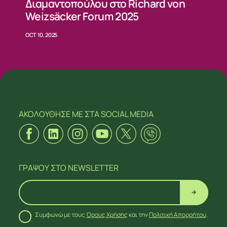
Διαμαντοπούλου στο Richard von
Weizsäcker Forum 2025
OCT 10, 2025
ΑΚΟΛΟΥΘΗΣΕ ΜΕ
ΣΤΑ SOCIAL MEDIA
ΓΡΑΨΟΥ
ΣΤΟ NEWSLETTER
Συμφωνώ με τους
Όρους Χρήσης
και την
Πολιτική Απορρήτου
.
ΑΚΟΛΟΥΘΗΣΕ ΜΕ
ΣΤΑ SOCIAL MEDIA