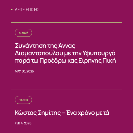
ΔΕΙΤΕ ΕΠΙΣΗΣ
Διεθνή
Συνάντηση της Άννας
Διαμαντοπούλου με την Υφυπουργό
παρά τω Προέδρω κας Ειρήνης Πική
ΣΧΕΤΙΚΑ
MAY 30, 2026
ΝΕΑ
ΠΑΣΟΚ
ΕΠΙΚΟΙΝΩΝΙΑ
Κώστας Σημίτης – Ένα χρόνο μετά
FEB 4, 2026