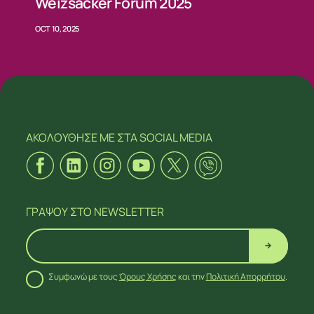
Weizsäcker Forum 2025
OCT 10, 2025
ΑΚΟΛΟΥΘΗΣΕ ΜΕ
ΣΤΑ SOCIAL MEDIA
ΓΡΑΨΟΥ
ΣΤΟ NEWSLETTER
Συμφωνώ με τους
Όρους Χρήσης
και την
Πολιτική Απορρήτου
.
ΑΚΟΛΟΥΘΗΣΕ ΜΕ
ΣΤΑ SOCIAL MEDIA