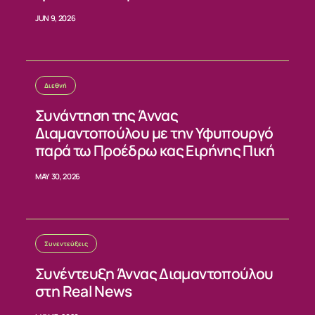
σταθερούς κανόνες»
JUN 9, 2026
ΕΠΙΚΟΙΝΩΝΙΑ
Διεθνή
Συνάντηση της Άννας
Διαμαντοπούλου με την Υφυπουργό
παρά τω Προέδρω κας Ειρήνης Πική
MAY 30, 2026
Συνεντεύξεις
Συνέντευξη Άννας Διαμαντοπούλου
στη Real News