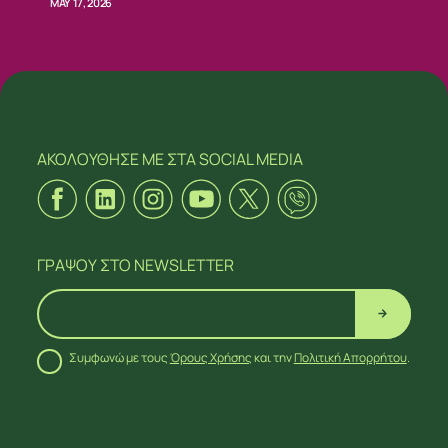
MAY 17, 2026
ΑΚΟΛΟΥΘΗΣΕ ΜΕ
ΣΤΑ SOCIAL MEDIA
ΓΡΑΨΟΥ
ΣΤΟ NEWSLETTER
Συμφωνώ με τους
Όρους Χρήσης
και την
Πολιτική Απορρήτου
.
ΑΚΟΛΟΥΘΗΣΕ ΜΕ
ΣΤΑ SOCIAL MEDIA