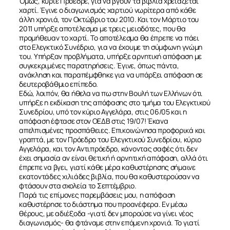
Όμως, κύριε Πρόεδρε, για να βγουν τα βιβλία χρειάζεται
χαρτί. Έγινε ο διαγωνισμός χαρτιού νωρίτερα από κάθε
άλλη χρονιά, τον Οκτώβριο του 2010. Και τον Μάρτιο του
2011 υπήρξε αποτέλεσμα με τρεις μειοδότες, που θα
προμήθευαν το χαρτί. Το αποτέλεσμα θα έπρεπε να πάει
στο Ελεγκτικό Συνέδριο, για να έχουμε τη σύμφωνη γνώμη
του. Υπήρξαν προβλήματα, υπήρξε αρνητική απόφαση με
συγκεκριμένες παρατηρήσεις. Έγινε, όπως πάντα,
ανάκληση και παραπέμφθηκε για να υπάρξει απόφαση σε
δευτεροβάθμιο επίπεδο.
Εδώ, λοιπόν, θα ήθελα να πω στην Βουλή των Ελλήνων ότι
υπήρξε η εκδίκαση της απόφασης στο τμήμα του Ελεγκτικού
Συνεδρίου, υπό τον κύριο Αγγελάρα, στις 06/05 και η
απόφαση έφτασε στον ΟΕΔΒ στις 19/07! Έκανα
απελπισμένες προσπάθειες. Επικοινώνησα προφορικά και
γραπτά, με τον Πρόεδρο του Ελεγκτικού Συνεδρίου, κύριο
Αγγελάρα, και τον Αντιπρόεδρο, κάνοντας σαφές ότι δεν
έχει σημασία αν είναι θετική ή αρνητική απόφαση, αλλά ότι
έπρεπε να βγει, γιατί κάθε μέρα καθυστέρησης σήμαινε
εκατοντάδες χιλιάδες βιβλία, που θα καθυστερούσαν να
φτάσουν στα σχολεία το Σεπτέμβριο.
Παρά τις επίμονες παρεμβάσεις μου, η απόφαση
καθυστέρησε το διάστημα που προανέφερα. Εν μέσω
θέρους, με αδιέξοδα -γιατί δεν μπορούσε να γίνει νέος
διαγωνισμός- θα φτάναμε στην επόμενη χρονιά. Το γιατί