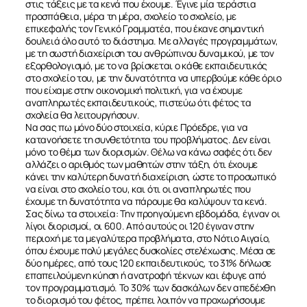
στις τάξεις με τα κενά που έχουμε. Έγινε μία τεράστια
προσπάθεια, μέρα τη μέρα, σχολείο το σχολείο, με
επικεφαλής τον Γενικό Γραμματέα, που έκανε σημαντική
δουλειά όλο αυτό το διάστημα. Με αλλαγές προγραμμάτων,
με τη σωστή διαχείριση του ανθρώπινου δυναμικού, με τον
εξορθολογισμό, με το να βρίσκεται ο κάθε εκπαιδευτικός
στο σχολείο του, με την δυνατότητα να υπερβούμε κάθε όριο
που είχαμε στην οικονομική πολιτική, για να έχουμε
αναπληρωτές εκπαιδευτικούς, πιστεύω ότι φέτος τα
σχολεία θα λειτουργήσουν.
ΣΧΕΤΙΚΑ
Να σας πω μόνο δύο στοιχεία, κύριε Πρόεδρε, για να
κατανοήσετε τη συνθετότητα του προβλήματος. Δεν είναι
μόνο το θέμα των διορισμών. Θέλω να κάνω σαφές ότι δεν
ΝΕΑ
αλλάζει ο αριθμός των μαθητών στην τάξη, ότι έχουμε
κάνει την καλύτερη δυνατή διαχείριση, ώστε το προσωπικό
να είναι στο σχολείο του, και ότι οι αναπληρωτές που
ΕΠΙΚΟΙΝΩΝΙΑ
έχουμε τη δυνατότητα να πάρουμε θα καλύψουν τα κενά.
Σας δίνω τα στοιχεία: Την προηγούμενη εβδομάδα, έγιναν οι
λίγοι διορισμοί, οι 600. Από αυτούς οι 120 έγιναν στην
περιοχή με τα μεγαλύτερα προβλήματα, στο Νότιο Αιγαίο,
όπου έχουμε πολύ μεγάλες δυσκολίες στελέχωσης. Μέσα σε
δύο ημέρες, από τους 120 εκπαιδευτικούς, το 31% δήλωσε
επαπειλούμενη κύηση ή ανατροφή τέκνων και έφυγε από
τον προγραμματισμό. Το 30% των δασκάλων δεν απεδέχθη
το διορισμό του φέτος, πρέπει λοιπόν να προχωρήσουμε