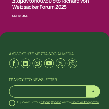
Διαμαντοπούλου στο Richard von
Weizsäcker Forum 2025
OCT 10, 2025
ΑΚΟΛΟΥΘΗΣΕ ΜΕ
ΣΤΑ SOCIAL MEDIA
ΓΡΑΨΟΥ
ΣΤΟ NEWSLETTER
Συμφωνώ με τους
Όρους Χρήσης
και την
Πολιτική Απορρήτου
.
ΑΚΟΛΟΥΘΗΣΕ ΜΕ
ΣΤΑ SOCIAL MEDIA