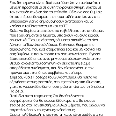
Επειδή η χρονιά είναι ιδιαίτερα δύσκολη, να τονίσω ότι, η
μεγάλη προσπάθεια σε αυτή τη χρονική στιγμή, γίνεται με
τον εκπαιδευτικό σε όλα τα επίπεδα. Θέλω να σας θυμίσω
ότι και πέρυσι δυνάμεις της παράταξής σας έκαναν ό,τι
μπορούσαν για να δημιουργήσουν αναταραχή και να
κλείσουν τα Πανεπιστήμια και τα ΤΕΙ.
Θέλω να θυμίσω ότι εκτός από τα βιβλία και τις υποδομές,
που είναι σημαντικά θέματα, υπάρχουν και άλλα εξίσου
σημαντικά. Έχουμε νέα προγράμματα σπουδών, το Νέο
Λύκειο, το Τεχνολογικό Λύκειο, ξεκίνησε ο θεσμός της
αξιολόγησης, που είχε σταματήσει εδώ και 35 χρόνια. Να
σας θυμίσω με ποιον τρόπο την αντιμετωπίσατε. Έγιναν
βίαια επεισόδια, ώστε να μην συμμετάσχουν σχολεία στο
θεσμό, σχολεία που οδηγήθηκαν σε καταλήψεις με
απαράδεκτα συνθήματα, που δεν είχαν σχέση με την
πραγματικότητα, όπως συμβαίνει και σήμερα.
Σήμερα, κύριε Πρόεδρε του Συνασπισμού, θα ήθελα να
εξηγήσετε στους φοιτητές, στους οποίους απευθύνεστε,
γιατί το νομοσχέδιο δεν υποστηρίζει απολύτως τη δημόσια
Παιδεία.
Γιατί όλα αυτά τα ψέματα; Ότι δεν θα δίνονται
συγγράμματα, ότι θα έχουμε δίδακτρα, ότι θα έχουμε
εταιρείες στα Πανεπιστήμια; Άθλια ψέματα, που θέλουν να
παραπλανήσουν τους νέους ανθρώπους.
Σε μια πολύ δύσκολη εποχή για τη χώρα είναι σαφές ότι τα