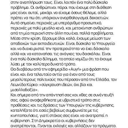
στην αναπλήρωση τους. Είναι λοιπόν ένα πολύ δύσκολο
πρόβλημα. Οι ανθρώπινοι πόροι που έχουμε στη διάθεση
μας είναι αυτοί, μακάρι να είχαμε όσους θέλαμε, αλλά
πρέπει να πω ότι υπάρχουν ανορθολογισμοί δεκαετιών.
Αυτό σημαίνει περιοχές με υπεράριθμο προσωπικό,
περιοχές με πολύ μεγάλα κενά, και μετακίνηση ανθρώπων
από τη μία περιοχή στην άλλη που έχει πολλά προβλήματα.
Μέσα στην κρίση, ξέρουμε όλοι καλά, έχουμε μείωση των
αποδοχών των εκπαιδευτικών. Είναι δύσκολο το Υπουργείο
και να διαχειριστεί την προτεραιότητα να έχει δάσκαλο
αλλά και να κατανοήσει τις ανάγκες του δασκάλου. Είναι
ένα πολύ δύσκολο δίλημμα, το οποίο νομίζω ότι το έχουμε
λύσει με τον καλύτερο δυνατό τρόπο.
Θα διαβάσω από την εφημερίδα «Αυγή» μια φράση που
είναι και ένα τελευταίο αντίο για έναν από τους
μεγαλύτερους πολιτικούς που πέρασαν από την Ελλάδα, τον
Λεωνίδα Κύρκο: «σύγκρουση ιδεών, όχι βία και
μισαλλοδοξία».
Και σήμερα από την απάντησή σας και χθες σε συνέντευξή
σας, αφού αναφερθήκατε με υβριστικό τρόπο στις
προθέσεις και τις δράσεις των Υπουργών της κυβέρνησης,
καταλήξατε ότι εσείς βεβαίως συμφωνείτε με τις
κινητοποιήσεις, γιατί στόχος σας είναι να ανατραπεί η
κυβέρνηση. Στη Δημοκρατία οι κυβερνήσεις δεν
ανατρέπονται. Γίνονται εκλογές και αλλάζουν τα πράγματα.