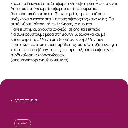
κόμματα ξεκινούν από διαφορετικές αφετηρίες – αυτό είναι
Δημοκρατία. Έχουμε διαφορετικές διαδρομές και
διαφορετικούς στόχους. Στην πορεία, όμως, υπάρχει
ανάγκη να συνεργαστούμε προς όφελος της κοινωνίας. Για
αυτό, κύριε Τσίπρα, κάνω έκκληση για ανοικτά
Πανεπιστήμια, ανοικτά σχολεία, σε όλα τα επίπεδα.
Να συγκρουστούμε μέσα στη Βουλή, ιδεολογικά και με
επιχειρήματα, αλλά να μην θυσιάσετε το μέλλον των
φοιτητών –ούτε μια ώρα παράδοσης, ούτε ένα εξάμηνο- για
κομματικά συμφέροντα και για παραταξιακά συμφέροντα
συνδικαλιστικών οργανώσεων.
(απομαγνητοφωνημένο κείμενο)
ΔΕΙΤΕ ΕΠΙΣΗΣ
Διεθνή