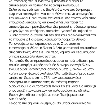
και το ποιος φταίει έχει πολύ μικρή σημασία για το
αποτέλεσμα και το πώς θα το αντιμετωπίσουμε.
Θέλω να πω ενώπιον της Βουλής ότι κανένας δεν μπορεί,
χωρίς να απολογείται για τις ευθύνες του, να υπονομεύει
την κοινωνία. Για αυτό και έχω στείλει όλα τα στοιχεία στον
Υπουργό Δικαιοσύνης και έχω ζητήσει να πάρει τις
απαιτούμενες πρωτοβουλίες. Δεν μπορεί επί δυόμιση μήνες
να μην βγαίνει απόφαση, όταν είναι γνωστό ότι αφορά τα
βιβλία των παιδιών και ότι δεν είχε καμία άλλη δυνατότητα
το Υπουργείο Παιδείας. Χρησιμοποιήσαμε το Εθνικό
Τυπογραφείο, χρησιμοποιήσαμε τα Στρατιωτικά
τυπογραφεία, δώσαμε όλα τα βιβλία με το χαρτί που υπήρχε
στις αποθήκες. Από εκεί και πέρα, νομικά και θεσμικά, δεν
υπήρχε καμία άλλη δυνατότητα.
Για το πώς θα αντιμετωπίσουμε αυτό το πρώτο διάστημα,
που θα υπάρξει μικρός αριθμός διανεμόμενων βιβλίων,
έχουμε δώσει εντολές που αφορούν μεταξύ άλλων και στη
χρήση του ψηφιακού σχολείου. Όλα τα βιβλία σήμερα είναι
ψηφιακά- ξέρετε ότι το 75% των νοικοκυρών έχει
ηλεκτρονικούς υπολογιστές, όχι πάντα με χρήση
διαδικτύου. Για αυτό το κάθε παιδί θα έχει dvd. Θα υπάρξει
υποστήριξη των σχολείων και πολύ αναλυτικές οδηγίες.
Έχουν γίνει ήδη οι επαφές με τους Περιφερειακούς
Διευθυντές.
Τέλος το πιο σημαντικό θέμα, αν θα υπάρξουν δάσκαλοι