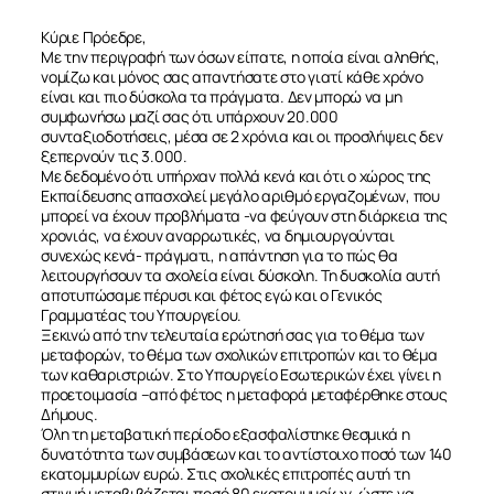
Κύριε Πρόεδρε,
Με την περιγραφή των όσων είπατε, η οποία είναι αληθής,
νομίζω και μόνος σας απαντήσατε στο γιατί κάθε χρόνο
είναι και πιο δύσκολα τα πράγματα. Δεν μπορώ να μη
συμφωνήσω μαζί σας ότι υπάρχουν 20.000
συνταξιοδοτήσεις, μέσα σε 2 χρόνια και οι προσλήψεις δεν
ξεπερνούν τις 3.000.
Με δεδομένο ότι υπήρχαν πολλά κενά και ότι ο χώρος της
Εκπαίδευσης απασχολεί μεγάλο αριθμό εργαζομένων, που
μπορεί να έχουν προβλήματα -να φεύγουν στη διάρκεια της
χρονιάς, να έχουν αναρρωτικές, να δημιουργούνται
συνεχώς κενά- πράγματι, η απάντηση για το πώς θα
λειτουργήσουν τα σχολεία είναι δύσκολη. Τη δυσκολία αυτή
αποτυπώσαμε πέρυσι και φέτος εγώ και ο Γενικός
Γραμματέας του Υπουργείου.
Ξεκινώ από την τελευταία ερώτησή σας για το θέμα των
μεταφορών, το θέμα των σχολικών επιτροπών και το θέμα
των καθαριστριών. Στο Υπουργείο Εσωτερικών έχει γίνει η
προετοιμασία –από φέτος η μεταφορά μεταφέρθηκε στους
Δήμους.
Όλη τη μεταβατική περίοδο εξασφαλίστηκε θεσμικά η
δυνατότητα των συμβάσεων και το αντίστοιχο ποσό των 140
εκατομμυρίων ευρώ. Στις σχολικές επιτροπές αυτή τη
στιγμή μεταβιβάζεται ποσό 80 εκατομμυρίων, ώστε να