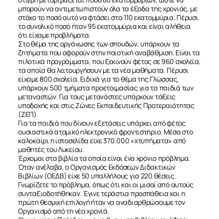
μπορούν να αντιμετωπιστούν όλα τα έξοδα της χρονιάς, με
στόχο το ποσό αυτό να φτάσει στα 110 εκατομμύρια. Πέρυσι
το συνολικό ποσό ήταν 95 εκατομμύρια και είναι αλήθεια
ότι είχαμε προβλήματα.
Στο θέμα της οργάνωσης των σπουδών, υπάρχουν τα
ζητήματα που αφορούν στην ποιοτική αναβάθμιση. Είναι τα
πιλοτικά προγράμματα, που ξεκινούν φέτος σε 960 σχολεία,
τα οποία θα λειτουργήσουν με τα νέα μαθήματα. Πέρυσι
είχαμε 800 σχολεία. Ειδικά για το θέμα της Γλώσσας,
υπάρχουν 500 τμήματα προετοιμασίας για τα παιδιά των
μεταναστών. Για τους μετανάστες υπάρχουν τάξεις
υποδοχής και στις Ζώνες Εκπαιδευτικής Προτεραιότητας
(ΖΕΠ).
Για τα παιδιά που δίνουν εξετάσεις υπάρχει από φέτος
ουσιαστικά ατομικό ηλεκτρονικό φροντιστήριο. Μέσα στο
καλοκαίρι η ιστοσελίδα είχε 370.000 «χτυπήματα» από
μαθητές του Λυκείου.
Έρχομαι στα βιβλία τα οποία είναι ένα χρόνιο πρόβλημα.
Όταν ανέλαβα, ο Οργανισμός Εκδόσεων Διδακτικών
Βιβλίων (ΟΕΔΒ) είχε 50 υπαλλήλους για 220 θέσεις.
Γνωρίζετε το πρόβλημα, όπως ότι και οι μισοί από αυτούς
συνταξιοδοτήθηκαν. Έγινε τεράστια προσπάθεια και η
πρώτη θεσμική επιλογή ήταν να αναδιαρθρώσουμε τον
Οργανισμό από τη νέα χρονιά.