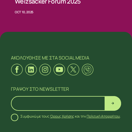
Weizsäcker Forum 2025
OCT 10, 2025
ΑΚΟΛΟΥΘΗΣΕ ΜΕ
ΣΤΑ SOCIAL MEDIA
ΓΡΑΨΟΥ
ΣΤΟ NEWSLETTER
Συμφωνώ με τους
Όρους Χρήσης
και την
Πολιτική Απορρήτου
.
ΑΚΟΛΟΥΘΗΣΕ ΜΕ
ΣΤΑ SOCIAL MEDIA