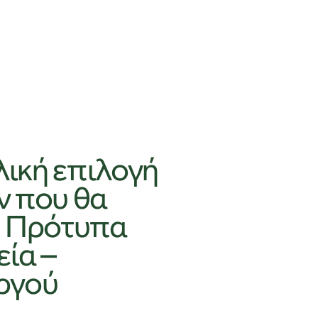
λική επιλογή
ν που θα
ς Πρότυπα
ία –
ργού