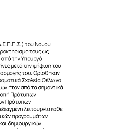
.Ε.Π.Π.Σ.) του Νόμου
αρακτηρισμό τους ως
η από την Υπουργό
ήνες μετά την ψήφιση του
φαρμογής του. Ορίσθηκαν
ιραματικά Σχολεία.Θέλω να
ίων ήταν από τα σημαντικά
τροπή Πρότυπων
 των Πρότυπων
εδειγμένη λειτουργία κάθε
υτικών προγραμμάτων
και δημιουργικών