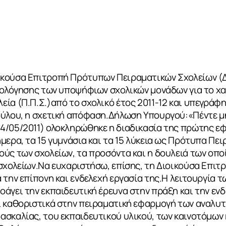
κούσα Επιτροπή Πρότυπων Πειραματικών Σχολείων (Δ
ξιολόγησης των υποψήφιων σχολικών μονάδων για το χ
ία (Π.Π.Σ.)από το σχολικό έτος 2011-12 και υπεγράφ
ούλου, η σχετική απόφαση.Δήλωση Υπουργού:«Πέντε μ
4/05/2011) ολοκληρώθηκε η διαδικασία της πρώτης ε
μερα, τα 15 γυμνάσια και τα 15 λύκεια ως Πρότυπα Πε
ύς των σχολείων, τα προσόντα και η δουλειά των οπο
 σχολείων.Να ευχαριστήσω, επίσης, τη Διοικούσα Επι
 την επίπονη και ενδελεχή εργασία της.Η λειτουργία
άγει την εκπαιδευτική έρευνα στην πράξη και την ενδ
ι καθοριστικά στην πειραματική εφαρμογή των αναλ
σκαλίας, του εκπαιδευτικού υλικού, των καινοτόμων 