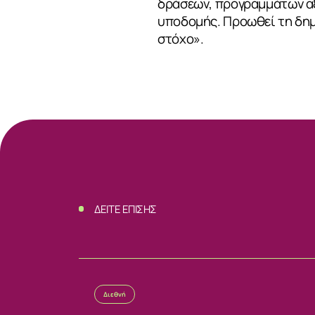
δράσεων, προγραμμάτων αξ
υποδομής. Προωθεί τη δημ
ΝΕΑ
στόχο».
ΕΠΙΚΟΙΝΩΝ
ΔΕΙΤΕ ΕΠΙΣΗΣ
Διεθνή