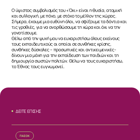
Ο ύψιστος συμβολισμός του «Όχι» είναι η θυσία, ατομική
και συλλογική, με πόνο, με στόχο το μέλλον της χώρας.
Σήμερα, έχουμε μια ευθύνη όλοι, να σφίξουμε τα δόντια και
τις γροθιές, για να ανορθώσουμε τη χώρα και όχι να την
γονατίσουμε.
Θέλω από την ψυχή μου να ευχαριστήσω όλους εκείνους
τους εκπαιδευτικούς οι οποίοι σε συνθήκες κρίσης,
συνθήκες δύσκολες – προσωπικές και αντικειμενικές-
δίνουν μια μάχη για την εκπαίδευση των παιδιών και τη
δημιουργία σωστών πολιτών. Θέλω να τους ευχαριστήσω,
το Έθνος τους ευγνωμονεί.
ΔΕΙΤΕ ΕΠΙΣΗΣ
ΣΧΕΤΙΚΑ
ΝΕΑ
ΠΑΣΟΚ