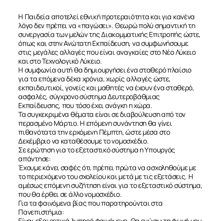
Η Παιδεία αποτελεί εθνική προτεραιότητα και για κανένα
λόγο δεν πρέπει να «παγώσει». Θεωρώ πολύ σημαντική τη
συνεργασία των μελών της Διακομματικής Επιτροπής ώστε,
όπως και στην Ανώτατη Εκπαίδευση, να συμφωνήσουμε
στις μεγάλες αλλαγές που είναι αναγκαίες στο Νέο Λύκειο
και στο Τεχνολογικό Λύκειο.
Η συμφωνία αυτή θα δημιουργήσει ένα σταθερό πλαίσιο
για τα επόμενα δέκα χρόνια, χωρίς αλλαγές ώστε,
εκπαιδευτικοί, γονείς και μαθητές να έχουν ένα σταθερό,
ασφαλές, σύγχρονο σύστημα Δευτεροβάθμιας
Εκπαίδευσης, που τόσο έχει ανάγκη η χώρα.
Τα συγκεκριμένα θέματα είναι σε διαβούλευση από τον
περασμένο Μάρτιο. Η επόμενη συνάντηση θα γίνει
πιθανότατα την ερχόμενη Πέμπτη, ώστε μέσα στο
Δεκέμβριο να καταθέσουμε το νομοσχέδιο.
Σε ερώτηση για το εξεταστικό σύστημα η Υπουργός
απάντησε:
Έχουμε κάνει σαφές ότι πρέπει πρώτα να ασχοληθούμε με
το περιεχόμενο του σχολείου και μετά με τις εξετάσεις. Η
αμέσως επόμενη συζήτηση είναι για το εξεταστικό σύστημα,
που θα έρθει σε άλλο νομοσχέδιο.
Για τα φαινόμενα βίας που παρατηρούνται στα
Πανεπιστήμια:
Είναι εξαιρετικά λυπηρό φαινόμενο. Θα ενώσω τη φωνή μου