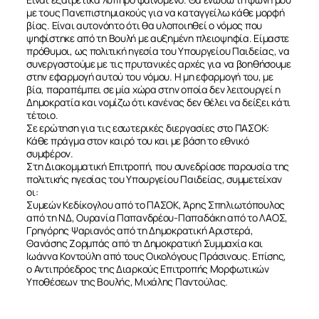
με τους Πανεπιστημιακούς για να καταγγείλω κάθε μορφή
βίας. Είναι αυτονόητο ότι θα υλοποιηθεί ο νόμος που
ψηφίστηκε από τη Βουλή με αυξημένη πλειοψηφία. Είμαστε
πρόθυμοι, ως πολιτική ηγεσία του Υπουργείου Παιδείας, να
συνεργαστούμε με τις πρυτανικές αρχές για να βοηθήσουμε
στην εφαρμογή αυτού του νόμου. Η μη εφαρμογή του, με
βία, παραπέμπει σε μία χώρα στην οποία δεν λειτουργεί η
Δημοκρατία και νομίζω ότι κανένας δεν θέλει να δείξει κάτι
τέτοιο.
Σε ερώτηση για τις εσωτερικές διεργασίες στο ΠΑΣΟΚ:
Κάθε πράγμα στον καιρό του και με βάση το εθνικό
συμφέρον.
Στη Διακομματική Επιτροπή, που συνεδρίασε παρουσία της
πολιτικής ηγεσίας του Υπουργείου Παιδείας, συμμετείχαν
ΣΧΕΤΙΚΑ
οι:
Συμεών Κεδίκογλου από το ΠΑΣΟΚ, Άρης Σπηλιωτόπουλος
από τη ΝΔ, Ουρανία Παπανδρέου-Παπαδάκη από το ΛΑΟΣ,
Γρηγόρης Ψαριανός από τη Δημοκρατική Αριστερά,
ΝΕΑ
Θανάσης Ζορμπάς από τη Δημοκρατική Συμμαχία και
Ιωάννα Κοντούλη από τους Οικολόγους Πράσινους. Επίσης,
ο Αντιπρόεδρος της Διαρκούς Επιτροπής Μορφωτικών
ΕΠΙΚΟΙΝΩΝΙΑ
Υποθέσεων της Βουλής, Μιχάλης Παντούλας.