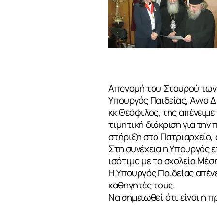
Απονομή του Σταυρού των 
Υπουργός Παιδείας, Άννα 
κκ Θεόφιλος, της απένειμ
τιμητική διάκριση για την
στήριξη στο Πατριαρχείο, 
Στη συνέχεια η Υπουργός ε
ισότιμα με τα σχολεία Μέσ
ΣΧΕΤΙΚΑ
Η Υπουργός Παιδείας απένε
καθηγητές τους.
Να σημειωθεί ότι είναι η 