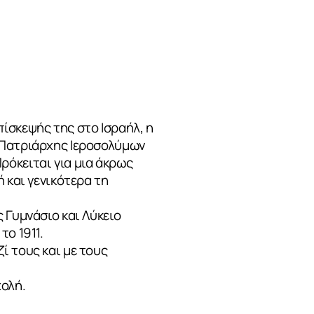
σκεψής της στο Ισραήλ, η
 Πατριάρχης Ιεροσολύμων
ρόκειται για μια άκρως
 και γενικότερα τη
 Γυμνάσιο και Λύκειο
το 1911.
ί τους και με τους
χολή.