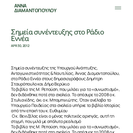
ΑΝΝΑ
ΔΙΑΜΑΝΤΟΠΟΥΛΟΥ
Σημεία συνέντευξης στο Ράδιο
Εννέα
APR 30, 2012
Σημεία συνέντευξης της Υπουργού Ανάπτυξης,
Ανταγωνιστικότητας & Ναυτιλίας, Άννας Διαμαντοπούλου,
στο Ράδιο Εννέα στους δημοσιογράφους Δημήτρη
Σταυρόπουλο και Δήμο Βερύκιο
Το βιβλίο της Μ. Ρεπούση, που μιλάει για το «συνωστισμό»,
δεν διδάχθηκε ποτέ στα σχολεία. Το απέσυρε το 2008 ο κ.
Στυλιανίδης, όχι ο κ. Μπαμπινιώτης. Όταν ανέλαβα το
Υπουργείο Παιδείας στα σχολεία υπήρχε το βιβλίο Ιστορίας
από την εποχή του κ. Ευθυμίου
Ο κ. Βενιζέλος είναι ο μόνος πολιτικός αρχηγός, αυτή τη
στιγμή, που μιλά με απόλυτο ρεαλισμό
Το βιβλίο της Μ. Ρεπούση, που μιλάει για το «συνωστισμό»,
δεν διδάχθηκε ποτέ στα σχολεία. Το απέσυρε το 2008 ο κ.