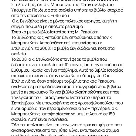
Στυλιανίδης, όχι ο κ. Μπαμπινιώτης. Όταν ανέλαβα το
Υπουργείο Παιδείας στα σχολεία υπήρχε το βιβλίο Ιστορίας
από την εποχή του κ. Ευθυμίου
Ο κ. Βενιζέλος είναι ο μόνος πολιτικός αρχηγός, αυτή τη
στιγμή, που μιλά με απόλυτο ρεαλισμό
Σχετικά με το βιβλίο Ιστορίας της Μ. Ρεπούση:
Το βιβλίο της κας Ρεπούση δεν αποσύρθηκε από τον κ.
Μπαμπινιώτη. Αποσύρθηκε επί υπουργίας του κ.
Στυλιανίδη, το 2008. Το βιβλίο δεν διδάχθηκε ποτέ στα
σχολεία.
Το 2008, ο κ. Στυλιανίδης επανέφερε το βιβλίο που
διδασκόταν στα σχολεία επί 10 χρόνια, από την εποχή του κ.
Ευθυμίου, χωρίς κανένα πρόβλημα. Αυτό το βιβλίο Ιστορίας
υπήρχε στα σχολεία όταν ανέλαβα το Υπουργείο. Ο κ.
Στυλιανίδης, όταν απέσυρε το βιβλίο της κας Ρεπούση,
ανέθεσε σε μια ομάδα εργασίας τη συγγραφή νέου βιβλίου
με νέο περιεχόμενο. Το νέο βιβλίο ολοκληρώθηκε και πήρε
την έγκριση του Παιδαγωγικού Ινστιτούτου πέρυσι το
Σεπτέμβριο. Με υπογραφή της κας Χριστοφιλοπούλου, που
είναι αρμόδια, τον περασμένο Ιανουάριο – πριν έρθει ο κ.
Μπαμπινιώτης- αποφασίστηκε να μπει πιλοτικά σε 150
σχολεία. Αυτή είναι η αλήθεια.
Όλα τα υπόλοιπα είναι επικοινωνιακά τρικ και ψέματα που
αναπαράγονται από τον Τύπο. Είναι εντυπωσιακό ότι μια
μερίδα εφημερίδων δεν γράφει τις απαντήσεις που