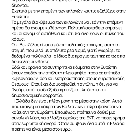
δίνονται.
Σχετικά με την επομένη των εκλογών και τις εξελίξεις στην
Ευρώπη:
Το μεγάλο διακύβευμα των εκλογών είναι εάν την επόμενη
ημέρα θα έχουμε κυβέρνηση. Πολιτική αστάθεια σημαίνει
και οικονομική αστάθεια και ότι θα ανοίξουν οι πύλες του
χάους.
Ο κ. Βενιζέλος είναι ο μόνος πολιτικός αρχηγός, αυτή τη
στιγμή, που μιλά με απόλυτο ρεαλισμό, γιατί γνωρίζει τα
δεδομένα πολύ καλά- ο ίδιος διαπραγματεύτηκε κάτω από
δύσκολες συνθήκες.
Εδώ και χρόνια τα συντηρητικά κόμματα στην Ευρώπη
έχουν σχεδόν την απόλυτη πλειοψηφία, τόσο σε επίπεδο
κυβερνήσεων, όσο και εκπροσώπησης στους ευρωπαϊκούς
θεσμούς. Έτσι έχει διαμορφωθεί η αντίληψη ότι για να
βγούμε από το αδιέξοδο χρειάζεται λιτότητα και
ΣΧΕΤΙΚΑ
δημοσιονομική ισορροπία.
Η Ελλάδα δεν είναι πλέον μόνη της μέσα στην κρίση. Αυτό
που έκαιγε μια «άκρη των Βαλκανίων» τώρα φαίνεται να
ΝΕΑ
καίει όλη την Ευρώπη. Επομένως, πρέπει να δοθεί μια
συνολική λύση, να αλλάξει ο ρόλος της ΕΚΤ, να πέσει χρήμα
στην ευρωπαϊκή αγορά. Όταν συμβούν όλα αυτά, η Ελλάδα
ΕΠΙΚΟΙΝΩΝΙΑ
πρέπει να είναι μέσα στο ευρώ.