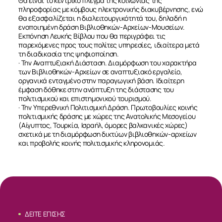
Θα είναι το κεντρικό πλέγμα της κοινωνίας της
πληροφορίας με κόμβους ηλεκτρονικής διακυβέρνησης, ενώ
θα εξασφαλίζεται η διαλειτουργικότητά του, δηλαδή η
ενοποιημένη δράση Βιβλιοθηκών-Αρχείων-Μουσείων.
Εκπόνηση Λευκής Βίβλου που θα περιγράφει τις
παρεχόμενες προς τους πολίτες υπηρεσίες, ιδιαίτερα μετά
τη διαδικασία της ψηφιοποίηση.
· Την Αναπτυξιακή Διάσταση. Διαμόρφωση του χαρακτήρα
των Βιβλιοθηκών-Αρχείων σε αναπτυξιακό εργαλείο,
οργανικά ενταγμένο στην παραγωγική βάση. Ιδιαίτερη
έμφαση δόθηκε στην ανάπτυξη της διάστασης του
πολιτισμικού και επιστημονικού τουρισμού.
· Την Υπερεθνική Πολιτισμική Δράση. Πρωτοβουλίες κοινής
πολιτισμικής δράσης με χώρες της Ανατολικής Μεσογείου
(Αίγυπτος, Τουρκία, Ισραήλ, όμορες βαλκανικές χώρες)
σχετικά με τη διαμόρφωση δικτύων βιβλιοθηκών-αρχείων
και προβολής κοινής πολιτισμικής κληρονομιάς.
ΣΧΕΤΙΚΑ
ΔΕΙΤΕ ΕΠΙΣΗΣ