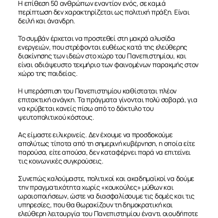
Η επίθεση 50 ανθρώπων εναντίον ενός, σε καμιά
περίπτωση δεν χαρακτηρίζεται ως πολιτική πράξη. Είναι
δειλή και άνανδρη.
Το συμβάν έρχεται να προστεθεί στη μακρά αλυσίδα
ενεργειών, που στρέφονται ευθέως κατά της ελεύθερης
διακίνησης των ιδεών στο χώρο του Πανεπιστημίου, και
είναι αδιάψευστο τεκμήριο των φαινομένων παρακμής στον
χώρο της παιδείας.
Η υπεράσπιση του Πανεπιστημίου καθίσταται πλέον
επιτακτική ανάγκη. Τα πράγματα γίνονται πολύ σοβαρά, για
να κρύβεται κανείς πίσω από το δάκτυλο του
ψευτοπολιτικού κόστους.
ΣΧΕΤΙΚΑ
Ας είμαστε ειλικρινείς. Δεν έχουμε να προσδοκούμε
απολύτως τίποτα από τη σημερινή κυβέρνηση, η οποία είτε
παρούσα, είτε απούσα, δεν καταφέρνει παρά να επιτείνει
ΝΕΑ
τις κοινωνικές συγκρούσεις.
Συνεπώς καλούμαστε, πολιτικοί και ακαδημαϊκοί να δούμε
ΕΠΙΚΟΙΝΩΝΙΑ
την πραγματικότητα χωρίς «κουκούλες» μύθων και
ωραιοποιήσεων, ώστε να διασφαλίσουμε τις δομές και τις
υπηρεσίες, που θα θωρακίζουν τη δημοκρατική και
ελεύθερη λειτουργία του Πανεπιστημίου έναντι οιουδήποτε