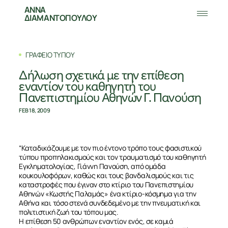
ΑΝΝΑ
ΔΙΑΜΑΝΤΟΠΟΥΛΟΥ
ΓΡΑΦΕΙΟ ΤΥΠΟΥ
Δήλωση σχετικά με την επίθεση
εναντίον του καθηγητή του
Πανεπιστημίου Αθηνών Γ. Πανούση
FEB 18, 2009
“Καταδικάζουμε με τον πιο έντονο τρόπο τους φασιστικού
τύπου προπηλακισμούς και τον τραυματισμό του καθηγητή
Εγκληματολογίας, Γιάννη Πανούση, από ομάδα
κουκουλοφόρων, καθώς και τους βανδαλισμούς και τις
καταστροφές που έγιναν στο κτίριο του Πανεπιστημίου
Αθηνών «Κωστής Παλαμάς» ένα κτίριο-κόσμημα για την
Αθήνα και τόσο στενά συνδεδεμένο με την πνευματική και
πολιτιστική ζωή του τόπου μας.
Η επίθεση 50 ανθρώπων εναντίον ενός, σε καμιά