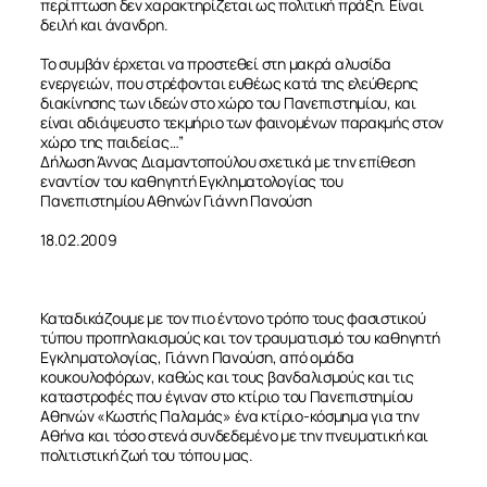
περίπτωση δεν χαρακτηρίζεται ως πολιτική πράξη. Είναι
δειλή και άνανδρη.
Το συμβάν έρχεται να προστεθεί στη μακρά αλυσίδα
ενεργειών, που στρέφονται ευθέως κατά της ελεύθερης
διακίνησης των ιδεών στο χώρο του Πανεπιστημίου, και
είναι αδιάψευστο τεκμήριο των φαινομένων παρακμής στον
χώρο της παιδείας…”
Δήλωση Άννας Διαμαντοπούλου σχετικά με την επίθεση
εναντίον του καθηγητή Εγκληματολογίας του
Πανεπιστημίου Αθηνών Γιάννη Πανούση
18.02.2009
Καταδικάζουμε με τον πιο έντονο τρόπο τους φασιστικού
τύπου προπηλακισμούς και τον τραυματισμό του καθηγητή
Εγκληματολογίας, Γιάννη Πανούση, από ομάδα
κουκουλοφόρων, καθώς και τους βανδαλισμούς και τις
καταστροφές που έγιναν στο κτίριο του Πανεπιστημίου
Αθηνών «Κωστής Παλαμάς» ένα κτίριο-κόσμημα για την
Αθήνα και τόσο στενά συνδεδεμένο με την πνευματική και
πολιτιστική ζωή του τόπου μας.