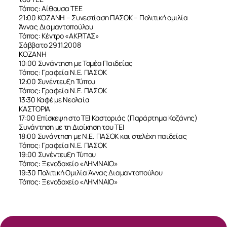
Τόπος: Αίθουσα ΤΕΕ
21:00 ΚΟΖΑΝΗ – Συνεστίαση ΠΑΣΟΚ – Πολιτική ομιλία
Άννας Διαμαντοπούλου
Τόπος: Κέντρο «ΑΚΡΙΤΑΣ»
Σάββατο 29.11.2008
ΚΟΖΑΝΗ
10:00 Συνάντηση με Τομέα Παιδείας
Τόπος: Γραφεία Ν.Ε. ΠΑΣΟΚ
12:00 Συνέντευξη Τύπου
Τόπος: Γραφεία Ν.Ε. ΠΑΣΟΚ
13:30 Καφέ με Νεολαία
ΚΑΣΤΟΡΙΑ
ΣΧΕΤΙΚΑ
17:00 Επίσκεψη στο ΤΕΙ Καστοριάς (Παράρτημα Κοζάνης)
Συνάντηση με τη Διοίκηση του ΤΕΙ
18:00 Συνάντηση με Ν.Ε. ΠΑΣΟΚ και στελέχη παιδείας
ΝΕΑ
Τόπος: Γραφεία Ν.Ε. ΠΑΣΟΚ
19:00 Συνέντευξη Τύπου
Τόπος: Ξενοδοχείο «ΛΗΜΝΑΙΟ»
19:30 Πολιτική Ομιλία Άννας Διαμαντοπούλου
ΕΠΙΚΟΙΝΩΝΙΑ
Τόπος: Ξενοδοχείο «ΛΗΜΝΑΙΟ»