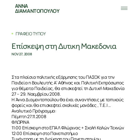
ΑΝΝΑ
ΔΙΑΜΑΝΤΟΠΟΥΛΟΥ
ΓΡΑΦΕΙΟ ΤΥΠΟΥ
Επίσκεψη στη Δυτικη Μακεδονια
NOV 27, 2008
Στα πλαίσια πολιτικής εξόρμησης του ΠΑΣΟΚ για την
Παιδεία η Βουλευτής Α’ Αθήνας και Πολιτική Εκπρόσωπος
για θέματα Παιδείας, θα επισκεφτεί τη Δυτική Μακεδονία
27 – 29. Νοεμβρίου 2008.
Η Άννα Διαμαντοπούλου θα έχει συναντήσεις με τοπικούς
φορείς και θα επισκεφτεί σχολικές μονάδες , Τ.Ε.Ι …
Αναλυτικό Πρόγραμμα:
Πέμπτη 27.11.2008
ΦΛΩΡΙΝΑ
11:00 Επίσκεψη στο ΕΠΑΛ Φλώρινας + Σχολή Καλών Τεχνών
12:00 Επίσκεψη στο Πανεπιστήμιο
Συνάντηση με τη Διοίκηση του Πανεπιστημίου