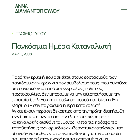
ΑΝΝΑ
ΔΙΑΜΑΝΤΟΠΟΥΛΟΥ
ΓΡΑΦΕΙΟ ΤΥΠΟΥ
Παγκόσμια Ημέρα Καταναλωτή
MAR 15, 2008
Παρά την κριτική που ασκείται στους εορτασμούς των
παγκόσμιων ημερών για τον συμβολισμό τους, που συνήθως
δεν συνοδεύονται από συγκεκριμένες πολιτικές
πρωτοβουλίες, δεν μπορούμε να μην αξιοποιήσουμε την
ευκαιρία διαλόγου και προβληματισμού που δίνει η 15η
Μαρτίου – σαν παγκόσμια ημέρα καταναλωτή.
Αν και έχουν περάσει δεκαετίες από την πρώτη διακήρυξη
των δικαιωμάτων του καταναλωτή στη χώρα μας ο
καταναλωτής αισθάνεται μόνος. Μετά τις πρόσφατες
τοποθετήσεις των αρμόδιων κυβερνητικών στελεχών, τον
οδηγούν να αισθάνεται συνυπεύθυνος για την ασυδοσία
που επικρατεί στην αγορά και το εκτεταμένο κύμα