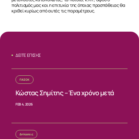
πολιτισμός μας και η επιτυχία της όποιας προσπάθειας θα
κριθεί κυρίως από αυτές τις παραμέτρους.
ΣΧΕΤΙΚΑ
ΝΕΑ
ΕΠΙΚΟΙΝΩΝΙΑ
ΔΕΙΤΕ ΕΠΙΣΗΣ
ΠΑΣΟΚ
Κώστας Σημίτης – Ένα χρόνο μετά
FEB 4, 2026
Δηλώσεις