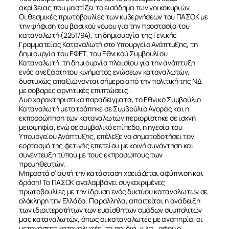
ακρίβειας που μαστίζει το εισόδημα των νοικοκυριών.
Οι θεσμικές πρωτοβουλίες των κυβερνήσεων του ΠΑΣΟΚ με
την ψήφιση του βασικού νόμου για την προστασία του
καταναλωτή (2251/94), τη δημιουργία της Γενικής
Γραμματείας Καταναλωτή στο Υπουργείο Ανάπτυξης, τη
δημιουργία του ΕΦΕΤ, του Εθνικού Συμβουλίου
Καταναλωτή, τη δημιουργία πλαισίου για την ανάπτυξη
ενός ανεξάρτητου κινήματος ενώσεων καταναλωτών,
δυστυχώς απαξιώνονται σήμερα από την πολιτική της ΝΔ
με σοβαρές αρνητικές επιπτώσεις.
Δυο χαρακτηριστικά παραδείγματα, το Εθνικό Συμβούλιο
Καταναλωτή μετατράπηκε σε Συμβούλιο Αγοράς και η
εκπροσώπηση των καταναλωτών περιορίστηκε σε ισχνή
μειοψηφία, ενώ σε συμβολικό επίπεδο, η ηγεσία του
Υπουργείου Ανάπτυξης, επέλεξε να σηματοδοτήσει τον
εορτασμό της φετινής επετείου με κοινή συνάντηση και
συνέντευξη τύπου με τους εκπροσώπους των
προμηθευτών.
Μπροστά σ’ αυτή την κατάσταση χρειάζεται αφύπνιση και
δράση! Το ΠΑΣΟΚ αναλαμβάνει συγκεκριμένες
πρωτοβουλίες με την ίδρυση ενός δικτύου καταναλωτών σε
ολόκληρη την Ελλάδα. Παράλληλα, απαιτείται η ανάδειξη
των ιδιαιτεροτήτων των ευαίσθητων ομάδων συμπολιτών
μας καταναλωτών, όπως οι καταναλωτές με αναπηρία, οι
μετανάστες καταναλωτές, τα παιδιά, κ.λπ., αφού ο