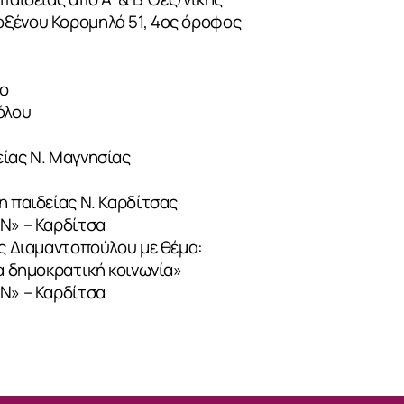
ξένου Κορομηλά 51, 4ος όροφος
ιο
όλου
είας Ν. Μαγνησίας
η παιδείας Ν. Καρδίτσας
ΟΝ» – Καρδίτσα
ας Διαμαντοπούλου με θέμα:
ια δημοκρατική κοινωνία»
ΟΝ» – Καρδίτσα