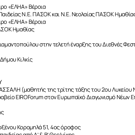
ερο «ΕΛΗΑ» Βέροια
Παιδείας Ν.Ε. ΠΑΣΟΚ και Ν.Ε. Νεολαίας ΠΑΣΟΚ Ημαθία
ερο «ΕΛΗΑ» Βέροια
ΠΑΣΟΚ Ημαθίας
Διαμαντοπούλου στην τελετή έναρξης του Διεθνές Φεσ
Δήμου Κιλκίς
Υ
ΙΑ
ΠΑΣΣΑΛΗ (μαθητής της τρίτης τάξης του 2ου Λυκείου
βραβείο ΕΙROForum στον Ευρωπαϊκό Διαγωνισμό Νέων 
ης
ξένου Κορομηλά 51, 4ος όροφος
παιδείας από Α’ & Β’ Θες/νίκης