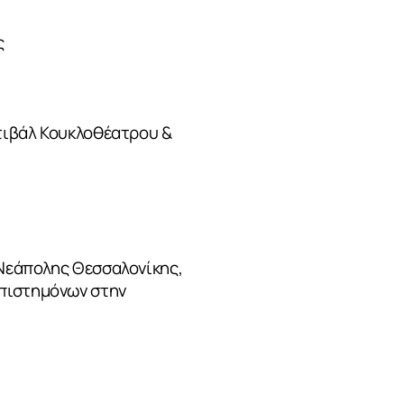
ς
τιβάλ Κουκλοθέατρου &
 Νεάπολης Θεσσαλονίκης,
Επιστημόνων στην