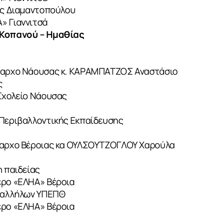
νας Διαμαντοπούλου
» Γιαννιτσά
Κοπανού – Ημαθίας
ήμαρχο Νάουσας κ. ΚΑΡΑΜΠΑΤΖΟΣ Αναστάσιο
ς
 Σχολείο Νάουσας
 Περιβαλλοντικής Εκπαίδευσης
ήμαρχο Βέροιας κα ΟΥΛΣΟΥΤΖΟΓΛΟΥ Χαρούλα
η παιδείας
ερο «ΕΛΗΑ» Βέροια
υπαλλήλων ΥΠΕΠΘ
ερο «ΕΛΗΑ» Βέροια