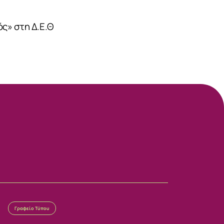
ς» στη Δ.Ε.Θ
Γραφείο Τύπου