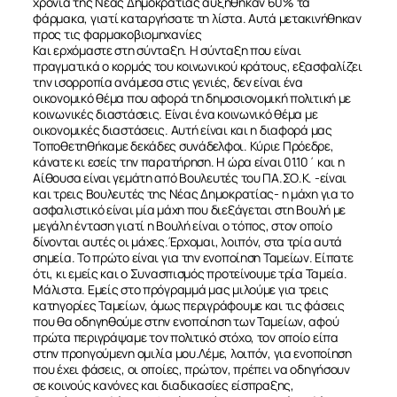
χρόνια της Νέας Δημοκρατίας αυξήθηκαν 60% τα
φάρμακα, γιατί καταργήσατε τη λίστα. Αυτά μετακινήθηκαν
προς τις φαρμακοβιομηχανίες
Και ερχόμαστε στη σύνταξη. Η σύνταξη που είναι
πραγματικά ο κορμός του κοινωνικού κράτους, εξασφαλίζει
την ισορροπία ανάμεσα στις γενιές, δεν είναι ένα
οικονομικό θέμα που αφορά τη δημοσιονομική πολιτική με
κοινωνικές διαστάσεις. Είναι ένα κοινωνικό θέμα με
οικονομικές διαστάσεις. Αυτή είναι και η διαφορά μας
Τοποθετηθήκαμε δεκάδες συνάδελφοι. Κύριε Πρόεδρε,
κάνατε κι εσείς την παρατήρηση. Η ώρα είναι 01.10΄ και η
Αίθουσα είναι γεμάτη από Βουλευτές του ΠΑ.ΣΟ.Κ. -είναι
και τρεις Βουλευτές της Νέας Δημοκρατίας- η μάχη για το
ασφαλιστικό είναι μία μάχη που διεξάγεται στη Βουλή με
μεγάλη ένταση γιατί η Βουλή είναι ο τόπος, στον οποίο
δίνονται αυτές οι μάχες.Έρχομαι, λοιπόν, στα τρία αυτά
σημεία. Το πρώτο είναι για την ενοποίηση Ταμείων. Είπατε
ότι, κι εμείς και ο Συνασπισμός προτείνουμε τρία Ταμεία.
Μάλιστα. Εμείς στο πρόγραμμά μας μιλούμε για τρεις
κατηγορίες Ταμείων, όμως περιγράφουμε και τις φάσεις
που θα οδηγηθούμε στην ενοποίηση των Ταμείων, αφού
πρώτα περιγράψαμε τον πολιτικό στόχο, τον οποίο είπα
στην προηγούμενη ομιλία μου.Λέμε, λοιπόν, για ενοποίηση
που έχει φάσεις, οι οποίες, πρώτον, πρέπει να οδηγήσουν
σε κοινούς κανόνες και διαδικασίες είσπραξης,