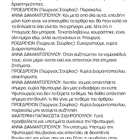
δραστηριότητες.
ΠΡΟΕΔΡΕΥΩΝ (Γεώργιος Σούρλας): Παρακαλώ.
ΑΝΝΑ ΔΙΑΜΑΝΤΟΠΟΥΛΟΥ: Και μετά από όλα αυτά, επειδή η
μόνη λύση είναι να αποσυρθεί το άρθρο και θα ήταν καλό να
το δηλώσετε όσο γίνεται πιο γρήγορα, μας λέτε ότι η
Υπουργός δεν μπόρεσε. Το καταλαβαίνω, κουράστηκε, είναι
όλη ημέρα εδώ, αλλά αυτό κάνουν οι Υπουργοί.
ΡΟΕΔΡΕΥΩΝ (Γεώργιος Σούρλας): Ευχαριστούμε, κυρία
Διαμαντοπούλου.
ΑΝΝΑ ΔΙΑΜΑΝΤΟΠΟΥΛΟΥ: Όταν συζητώνται τα νομοσχέδιά
τους, είναι μέρα-νύχτα εκεί και απαντούν στα επίμαχα
ζητήματα.
ΠΡΟΕΔΡΕΥΩΝ (Γεώργιος Σούρλας): Κυρία Διαμαντοπούλου,
ολοκληρώστε.
ΑΝΝΑ ΔΙΑΜΑΝΤΟΠΟΥΛΟΥ: Λοιπόν, να μας απαντήσετε
σήμερα, κυρία Υφυπουργέ.Δεν μας ενδιαφέρει αν είστε
Υφυπουργός και δεν το ξέρετε το θέμα. Να δοθεί απάντηση
σήμερα στη Βουλή, τι θα γίνει με το θέμα του άρθρου.
ΠΡΟΕΔΡΕΥΩΝ (Γεώργιος Σούρλας): Κυρία Διαμαντοπούλου,
παρακαλώ μην ανοίγετε συζήτηση.
ΑΙΚΑΤΕΡΙΝΗ ΠΑΠΑΚΩΣΤΑ-ΣΙΔΗΡΟΠΟΥΛΟΥ: Γιατί
προσβάλλετε και υποτιμάτε συνέχεια την Υφυπουργό;
ΑΝΝΑ ΔΙΑΜΑΝΤΟΠΟΥΛΟΥ: Την υποτιμώ; Υποτιμώ την
Υφυπουργό που βγαίνει και απαντάει σε δεκαπέντε
Βουλευτές και κάνει σαν να μην ξέρει τι συμβαίνει στην