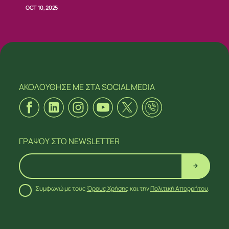
OCT 10, 2025
ΑΚΟΛΟΥΘΗΣΕ ΜΕ
ΣΤΑ SOCIAL MEDIA
ΓΡΑΨΟΥ
ΣΤΟ NEWSLETTER
Συμφωνώ με τους
Όρους Χρήσης
και την
Πολιτική Απορρήτου
.
ΑΚΟΛΟΥΘΗΣΕ ΜΕ
ΣΤΑ SOCIAL MEDIA