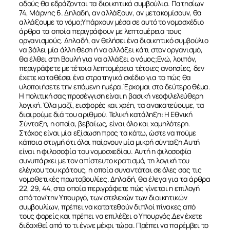
οδούς θα εδράζονται τα διοικητικά συμβούλια. Πατησίων
74, Μάρνης 6. Δηλαδή, αν αλλάξουν, αν μετακομίσουν, θα
αλλάξουμε το νόμο;Υπάρχουν μέσα σε αυτό το νομοσχέδιο
άρθρα τα οποία περιγράφουν με λεπτομέρεια τους
οργανισμούς. Δηλαδή, αν θελήσει ένα διοικητικό συμβούλιο
να βάλει μία άλλη θέση ή να αλλάξει κάτι στον οργανισμό,
θα έλθει στη Βουλή για να αλλάξει ο νόμος;Ενώ, λοιπόν,
περιγράφετε με τέτοια λεπτομέρεια τέτοιες ανοησίες, δεν
έχετε καταθέσει ένα στρατηγικό σχέδιο για το πώς θα
υλοποιήσετε την επόμενη ημέρα.Έρχομαι στο δεύτερο θέμα.
Η πολιτική σας προσέγγιση είναι η βασική νεοφιλελεύθερη
λογική. Όλα μαζί, εισφορές και χρέη, τα ανακατεύουμε, τα
διαιρούμε διά του αριθμού. Τελική κατάληξη: Η Εθνική
Σύνταξη, η οποία, βεβαίως, είναι όλο και χαμηλότερη.
Στόχος είναι μία εξίσωση προς τα κάτω, ώστε να πούμε
κάποια στιγμή ότι όλοι παίρνουν μία μικρή σύνταξη.Αυτή
είναι η φιλοσοφία του νομοσχεδίου. Αυτή η φιλοσοφία
συνυπάρχει με τον απίστευτο κρατισμό, τη λογική του
ελέγχου του κράτους, η οποία συναντάται σε όλες σας τις
νομοθετικές πρωτοβουλίες. Δηλαδή, θα έλεγα για τα άρθρα
22, 29, 44, στα οποία περιγράφετε πώς γίνεται η επιλογή
από τον/την Υπουργό, των στελεχών των διοικητικών
συμβουλίων, πρέπει να κατατεθούν διπλοί πίνακες από
τους φορείς και πρέπει να επιλέξει ο Υπουργός.Δεν έχετε
διδαχθεί από το τι έγινε μέχρι τώρα. Πρέπει να παρέμβει το