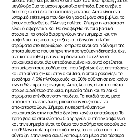
μεσαία τάξη και με βιοτικό επίπεδο, το οποίο προσέγγιζε σε
μεγάλο βαθμό το μέσο ευρωπαϊκό επίπεδο. Είχε ανέβει ο
δείκτης κατά δέκα ποσοστιαίες μονάδες. Αυτό είναι ένα
ιστορικό επίτευγμα που δεν θα γραφεί μόνο στα βιβλία, το
έχουν αισθανθεί οι Έλληνες πολίτες. Σήμερα η κατάσταση
είναι διαφορετική. Και θα αναφερθώ σε τρία βασικά
στοιχεία, τα οποία διαρρηγνύουν την ευημερία και την
ασφάλεια της μεσαίας τάξης και οδηγούν τα λαϊκά
στρώματα στο περιθώριο.Το πρώτο είναι ότι η δύναμη της
αποταμίευσης που υπήρχε την προηγούμενη δεκαετία, έχει
αντικατασταθεί με τον υπερδανεισμό. Τα ελληνικά
νοικοκυριά είναι όλα υπερδανεισμένα και αυτό οφείλεται
στη μείωση του εισοδήματος -που βεβαίως έχει επιπτώσεις
και στη σύνταξη- και στην ακρίβεια, η οποία ροκανίζει το
εισόδημα: 4,5% πληθωρισμός και 20% αύξηση σε ένα χρόνο
των ειδών πρώτης ανάγκης. Αυτό, λοιπόν, είναι το πρώτο
στοιχείο.Δεύτερο στοιχείο, η μεσαία τάξη και τα λαϊκά
στρώματα επένδυαν στην παιδεία. Τα παιδιά τους, μετά
από αυτή την επένδυση, μπορούσαν να ζήσουν, να
αποκατασταθούν. Σήμερα, η υπερεπένδυση των
νοικοκυριών στην παιδεία δεν έχει κανένα αποτέλεσμα.Το
τρίτο βασικό στοιχείο που διαρρηγνύει αυτή την ασφάλεια
και την ευημερία είναι το θέμα του αισθήματος ασφάλειας
του Έλληνα πολίτη μέσα από την υγεία και μέσα από τη
σύνταξη. Στην υγεία αρκεί να πούμε ότι μέσα στα τέσσερα