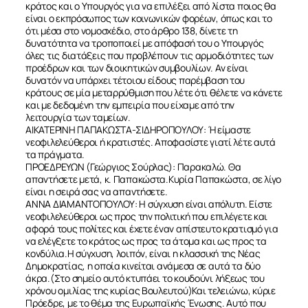
κράτος και ο Υπουργός για να επιλέξει από λίστα ποιος θα
είναι ο εκπρόσωπος των κοινωνικών φορέων, όπως και το
ότι μέσα στο νομοσχέδιο, στο άρθρο 138, δίνετε τη
δυνατότητα να τροποποιεί με απόφασή του ο Υπουργός
όλες τις διατάξεις που προβλέπουν τις αρμοδιότητες των
προέδρων και των διοικητικών συμβουλίων. Αν είναι
δυνατόν να υπάρχει τέτοιου είδους παρέμβαση του
κράτους σε μία μεταρρύθμιση που λέτε ότι θέλετε να κάνετε
ΣΧΕΤΙΚΑ
και με δεδομένη την εμπειρία που είχαμε από την
λειτουργία των ταμείων.
ΑΙΚΑΤΕΡΙΝΗ ΠΑΠΑΚΩΣΤΑ-ΣΙΔΗΡΟΠΟΥΛΟΥ: Ή είμαστε
νεοφιλελεύθεροι ή κρατιστές. Αποφασίστε γιατί λέτε αυτά
ΝΕΑ
τα πράγματα.
ΠΡΟΕΔΡΕΥΩΝ (Γεώργιος Σούρλας): Παρακαλώ. Θα
απαντήσετε μετά, κ. Παπακώστα.Κυρία Παπακώστα, σε λίγο
ΕΠΙΚΟΙΝΩΝΙΑ
είναι η σειρά σας να απαντήσετε.
ΑΝΝΑ ΔΙΑΜΑΝΤΟΠΟΥΛΟΥ: Η σύγχυση είναι απόλυτη. Είστε
νεοφιλελεύθεροι ως προς την πολιτική που επιλέγετε και
αφορά τους πολίτες και έχετε έναν απίστευτο κρατισμό για
να ελέγξετε το κράτος ως προς τα άτομα και ως προς τα
κονδύλια.Η σύγχυση, λοιπόν, είναι η κλασσική της Νέας
Δημοκρατίας, η οποία κινείται ανάμεσα σε αυτά τα δύο
άκρα.(Στο σημείο αυτό κτυπάει το κουδούνι λήξεως του
χρόνου ομιλίας της κυρίας Βουλευτού)Και τελειώνω, κύριε
Πρόεδρε, με το θέμα της Ευρωπαϊκής Ένωσης. Αυτό που