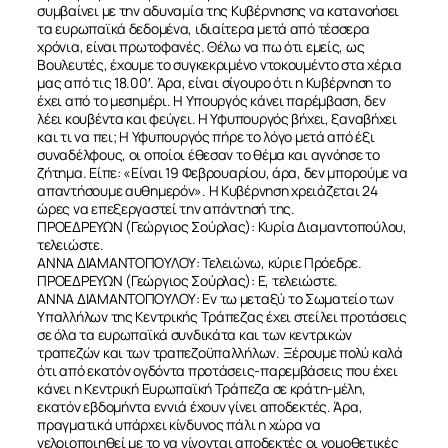
συμβαίνει με την αδυναμία της Κυβέρνησης να κατανοήσει
τα ευρωπαϊκά δεδομένα, ιδιαίτερα μετά από τέσσερα
χρόνια, είναι πρωτοφανές. Θέλω να πω ότι εμείς, ως
Βουλευτές, έχουμε το συγκεκριμένο ντοκουμέντο στα χέρια
μας από τις 18.00′. Άρα, είναι σίγουρο ότι η Κυβέρνηση το
έχει από το μεσημέρι. Η Υπουργός κάνει παρέμβαση, δεν
λέει κουβέντα και φεύγει. Η Υφυπουργός βήχει, ξαναβήχει
και τι να πει; Η Υφυπουργός πήρε το λόγο μετά από έξι
συναδέλφους, οι οποίοι έθεσαν το θέμα και αγνόησε το
ζήτημα. Είπε: «Είναι 19 Φεβρουαρίου, άρα, δεν μπορούμε να
απαντήσουμε αυθημερόν». Η Κυβέρνηση χρειάζεται 24
ώρες να επεξεργαστεί την απάντησή της.
ΠΡΟΕΔΡΕΥΩΝ (Γεώργιος Σούρλας): Κυρία Διαμαντοπούλου,
τελειώστε.
ΑΝΝΑ ΔΙΑΜΑΝΤΟΠΟΥΛΟΥ: Τελειώνω, κύριε Πρόεδρε.
ΠΡΟΕΔΡΕΥΩΝ (Γεώργιος Σούρλας): Ε, τελειώστε.
ΑΝΝΑ ΔΙΑΜΑΝΤΟΠΟΥΛΟΥ: Εν τω μεταξύ το Σωματείο των
Υπαλλήλων της Κεντρικής Τράπεζας έχει στείλει προτάσεις
σε όλα τα ευρωπαϊκά συνδικάτα και των κεντρικών
τραπεζών και των τραπεζοϋπαλλήλων. Ξέρουμε πολύ καλά
ότι από εκατόν ογδόντα προτάσεις-παρεμβάσεις που έχει
κάνει η Κεντρική Ευρωπαϊκή Τράπεζα σε κράτη-μέλη,
εκατόν εβδομήντα εννιά έχουν γίνει αποδεκτές. Άρα,
πραγματικά υπάρχει κίνδυνος πάλι η χώρα να
γελοιοποιηθεί με το να γίνονται αποδεκτές οι νομοθετικές