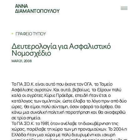
ΑΝΝΑ
ΔΙΑΜΑΝΤΟΠΟΥΛΟΥ
ΓΡΑΦΕΙΟ ΤΥΠΟΥ
Δευτερολογία για Ασφαλιστικό
Νομοσχέδιο
MAR 21, 2008
Το ΠΑ.ΣΟ.Κ. είναι αυτό που έκανε τον ΟΓΑ, το Ταμείο
Ασφάλισης αγροτών. Και αυτά, βεβαίως, τα ξέρουν πολύ
καλά οι αγρότες.Κύριε Πρόεδρε, επειδή ήταν έτσι ο
κατάλογος των ομιλητών, ώστε έλαβα το λόγο πριν από δύο
ώρες, θα είμαι πολύ σύντομη, όσον αφορά τα άρθρα. Θα
κάνω μια συνολική πολιτική παρατήρηση και θα αναφερθώ
σε τρία σημεία.
Το ΠΑ.ΣΟ.Κ. το 1981, όταν ανέλαβε τη διακυβέρνηση της
χώρας, παρέλαβε τη χώρα των μη προνομιούχων. Το 2004 η
Ελλάδα ήταν μια χώρα με πολύ διευρυμένη και ισχυρή