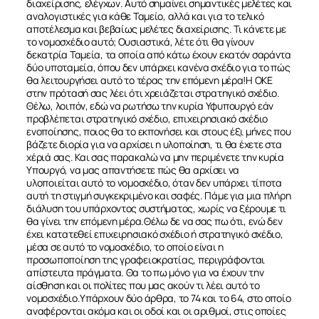
διαχείρισης, ελέγχων. Αυτό σημαίνει σημαντικές μελέτες και
αναλογιστικές για κάθε Ταμείο, αλλά και για το τελικό
αποτέλεσμα και βεβαίως μελέτες διαχείρισης. Τι κάνετε με
το νομοσχέδιο αυτό; Ουσιαστικά, λέτε ότι θα γίνουν
δεκατρία Ταμεία, τα οποία από κάτω έχουν εκατόν σαράντα
δύο υποταμεία, όπου δεν υπάρχει κανένα σχέδιο για το πώς
θα λειτουργήσει αυτό το τέρας την επόμενη μέρα!Η ΟΚΕ
στην πρότασή σας λέει ότι χρειάζεται στρατηγικό σχέδιο.
Θέλω, λοιπόν, εδώ να ρωτήσω την κυρία Υφυπουργό εάν
προβλέπεται στρατηγικό σχέδιο, επιχειρησιακό σχέδιο
ενοποίησης, ποιος θα το εκπονήσει και στους έξι μήνες που
βάζετε διορία για να αρχίσει η υλοποίηση, τι θα έχετε στα
χέριά σας. Και σας παρακαλώ να μην περιμένετε την κυρία
Υπουργό, να μας απαντήσετε πώς θα αρχίσει να
υλοποιείται αυτό το νομοσχέδιο, όταν δεν υπάρχει τίποτα
αυτή τη στιγμή συγκεκριμένο και σαφές. Πάμε για μια πλήρη
διάλυση του υπάρχοντος συστήματος, χωρίς να ξέρουμε τι
θα γίνει την επόμενη μέρα.Θέλω δε να σας πω ότι, ενώ δεν
έχει κατατεθεί επιχειρησιακό σχέδιο ή στρατηγικό σχέδιο,
μέσα σε αυτό το νομοσχέδιο, το οποίο είναι η
προσωποποίηση της γραφειοκρατίας, περιγράφονται
απίστευτα πράγματα. Θα το πω μόνο για να έχουν την
αίσθηση και οι πολίτες που μας ακούν τι λέει αυτό το
νομοσχέδιο.Υπάρχουν δύο άρθρα, το 74 και το 64, στο οποίο
αναφέρονται ακόμα και οι οδοί και οι αριθμοί, στις οποίες