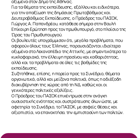
οξυμένα στον Δήμο της Αθήνας.
Για τα θέματα της εκπαίδευσης, εξάλλου και ειδικότερα,
για την απαξίωση της δημόσιας Πρωτοβάθμιας και
Δευτεροβάθμιας Εκπαίδευσης, ο Πρόεδρος του ΠΑΣΟΚ,
Γιώργος Α. Παπανδρέου, κατάθεσε σήμερα στην Βουλή
Επίκαιρη Ερώτηση προς τον πρωθυπουργό, στο πλαίσιο της
Ώρας του Πρωθυπουργού.
Οι βουλευτές υπογράμμισαν ότι, μεγάλα προβλήματα, που
αφορούν όλους τους Έλληνες, παρουσιάζονται ιδιαίτερα
οξυμένα στο Λεκανοπέδιο της Αττικής, με σημαντικότερα το
κυκλοφοριακό, την έλλειψη πρασίνου και καθαριότητας,
αλλά και τα προβλήματα σε όλες τις βαθμίδες της
εκπαίδευσης.
Συζητήθηκε, επίσης, η πορεία προς το Συνέδριο, θέματα
οργανωτικά, αλλά και μείζονα πολιτικά, όπως η αδιέξοδη
διακυβέρνηση της χώρας από τη ΝΔ, καθώς και οι
γενικότερες πολιτικές εξελίξεις.
Ο Πρόεδρος του ΠΑΣΟΚ επικέντρωσε στην ανάγκη
ουσιαστικής ενότητας και συστράτευσης όλων ώστε, με
αφετηρία το Συνέδριο, το ΠΑΣΟΚ, με σαφείς θέσεις και
αξιοπιστία, να επανακτήσει την εμπιστοσύνη των πολιτών.