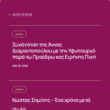
ΣΧΕΤΙΚΑ
ΔΕΙΤΕ ΕΠΙΣΗΣ
ΝΕΑ
Διεθνή
ΕΠΙΚΟΙΝΩΝΙΑ
Συνάντηση της Άννας
Διαμαντοπούλου με την Υφυπουργό
παρά τω Προέδρω κας Ειρήνης Πική
MAY 30, 2026
ΠΑΣΟΚ
Κώστας Σημίτης – Ένα χρόνο μετά
FEB 4, 2026