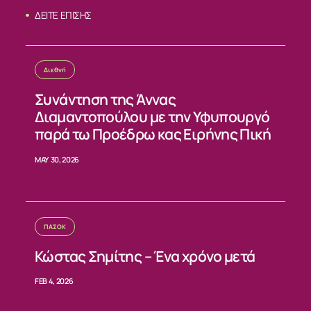
ΔΕΙΤΕ ΕΠΙΣΗΣ
Διεθνή
Συνάντηση της Άννας
Διαμαντοπούλου με την Υφυπουργό
παρά τω Προέδρω κας Ειρήνης Πική
ΣΧΕΤΙΚΑ
MAY 30, 2026
ΝΕΑ
ΠΑΣΟΚ
ΕΠΙΚΟΙΝΩΝΙΑ
Κώστας Σημίτης – Ένα χρόνο μετά
FEB 4, 2026