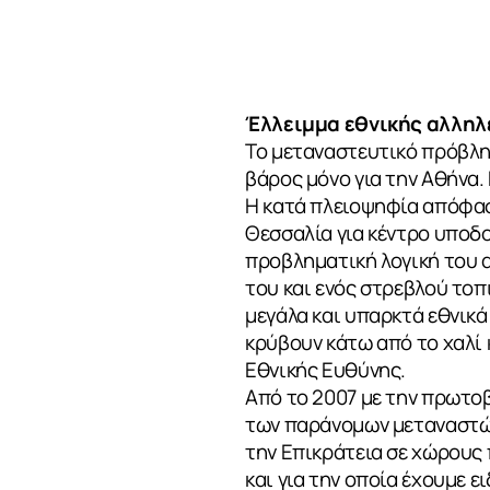
Έλλειμμα εθνικής αλληλ
Το μεταναστευτικό πρόβλημ
βάρος μόνο για την Αθήνα.
Η κατά πλειοψηφία απόφασ
Θεσσαλία για κέντρο υποδ
προβληματική λογική του 
του και ενός στρεβλού τοπ
μεγάλα και υπαρκτά εθνικά
κρύβουν κάτω από το χαλί 
Εθνικής Ευθύνης.
Από το 2007 με την πρωτο
των παράνομων μεταναστών
την Επικράτεια σε χώρους 
και για την οποία έχουμε 