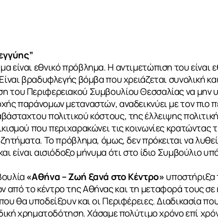
εγγύης”
α είναι εθνικό πρόβλημα. Η αντιμετώπιση του είναι ε
 Είναι βραδυφλεγής βόμβα που χρειάζεται συνολική κα
η του Περιφερειακού Συμβουλίου Θεσσαλίας να μην υ
οχής παράνομων μεταναστών, αναδεικνύει με τον πιο 
αβάσταχτου πολιτικού κόστους, της έλλειψης πολιτι
ικισμού που περιχαρακώνει τις κοινωνίες κρατώντας τ
 ζητήματα. Το πρόβλημα, όμως, δεν πρόκειται να λυθε
και είναι αισιόδοξο μήνυμα ότι στο ίδιο Συμβούλιο υπ
βουλία
«Αθήνα – Ζωή ξανά στο Κέντρο»
υποστήριξα 
 από το κέντρο της Αθήνας και τη μεταφορά τους σε 
που θα υποδείξουν και οι Περιφέρειες. Διαδικασία που
ειδική χρηματοδότηση. Χάσαμε πολύτιμο χρόνο επί χρό