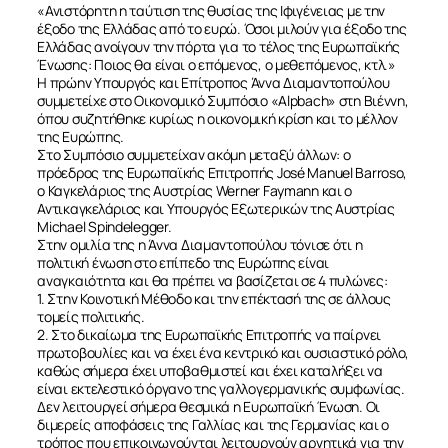
«Ανιστόρητη η ταύτιση της θυσίας της Ιφιγένειας με την
έξοδο της Ελλάδας από το ευρώ. Όσοι μιλούν για έξοδο της
Ελλάδας ανοίγουν την πόρτα για το τέλος της Ευρωπαϊκής
Ένωσης: Ποιος θα είναι ο επόμενος, ο μεθεπόμενος, κτλ.»
Η πρώην Υπουργός και Επίτροπος Άννα Διαμαντοπούλου
συμμετείχε στο Οικονομικό Συμπόσιο «Alpbach» στη Βιέννη,
όπου συζητήθηκε κυρίως η οικονομική κρίση και το μέλλον
της Ευρώπης.
Στο Συμπόσιο συμμετείχαν ακόμη μεταξύ άλλων: ο
πρόεδρος της Ευρωπαϊκής Επιτροπής José Manuel Barroso,
ο Καγκελάριος της Αυστρίας Werner Faymann και ο
Αντικαγκελάριος και Υπουργός Εξωτερικών της Αυστρίας
Michael Spindelegger.
Στην ομιλία της η Άννα Διαμαντοπούλου τόνισε ότι η
πολιτική ένωση στο επίπεδο της Ευρώπης είναι
αναγκαιότητα και θα πρέπει να βασίζεται σε 4 πυλώνες:
1. Στην Κοινοτική Μέθοδο και την επέκτασή της σε άλλους
τομείς πολιτικής.
2. Στο δικαίωμα της Ευρωπαϊκής Επιτροπής να παίρνει
πρωτοβουλίες και να έχει ένα κεντρικό και ουσιαστικό ρόλο,
καθώς σήμερα έχει υποβαθμιστεί και έχει καταλήξει να
είναι εκτελεστικό όργανο της γαλλογερμανικής συμφωνίας.
Δεν λειτουργεί σήμερα θεσμικά η Ευρωπαϊκή Ένωση. Οι
διμερείς αποφάσεις της Γαλλίας και της Γερμανίας και ο
τρόπος που επικοινωνούνται λειτουργούν αρνητικά για την