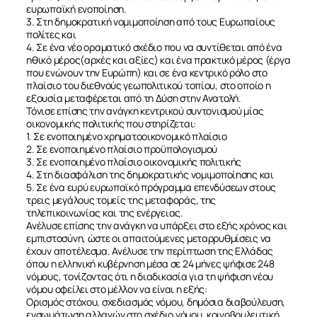
ευρωπαϊκή ενοποίηση.
3. Στη δημοκρατική νομιμοποίηση από τους Ευρωπαίους
πολίτες και
4. Σε ένα νέο οραματικό σχέδιο που να συντίθεται από ένα
ηθικό μέρος(αρχές και αξίες) και ένα πρακτικό μέρος (έργα
που ενώνουν την Ευρώπη) και σε ένα κεντρικό ρόλο στο
πλαίσιο του διεθνούς γεωπολιτικού τοπίου, στο οποίο η
εξουσία μεταφέρεται από τη Δύση στην Ανατολή.
Τόνισε επίσης την ανάγκη κεντρικού συντονισμού μίας
οικονομικής πολιτικής που στηρίζεται:
1. Σε ενοποιημένο χρηματοοικονομικό πλαίσιο
2. Σε ενοποιημένο πλαίσιο προϋπολογισμού
3. Σε ενοποιημένο πλαίσιο οικονομικής πολιτικής
4. Στη διασφάλιση της δημοκρατικής νομιμοποίησης και
5. Σε ένα ευρύ ευρωπαϊκό πρόγραμμα επενδύσεων στους
τρεις μεγάλους τομείς της μεταφοράς, της
τηλεπικοινωνίας και της ενέργειας.
Ανέλυσε επίσης την ανάγκη να υπάρξει στο εξής χρόνος και
εμπιστοσύνη, ώστε οι απαιτούμενες μεταρρυθμίσεις να
έχουν αποτέλεσμα. Ανέλυσε την περίπτωση της Ελλάδας
όπου η ελληνική κυβέρνηση μέσα σε 24 μήνες ψήφισε 248
νόμους, τονίζοντας ότι η διαδικασία για τη ψήφιση νέου
νόμου οφείλει στο μέλλον να είναι η εξής:
Ορισμός στόχου, σχεδιασμός νόμου, δημόσια διαβούλευση,
ενσωμάτωση αλλαγών στο σχέδιο νόμου, κοινοβουλευτική