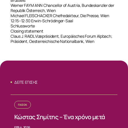
Brussels
Werner FAYM ANN Chancellor of Austria, Bundeskanzler der
Republik Österreich, Wien
Michael FLEISCHACKER Chefredakteur, Die Presse, Wien
12:15–12:30 Erwin-Schrödinger-Saal
Schlussworte
Closing statement
Claus J. RAIDL Vizepräsident, Europäisches Forum Alpbach;
Präsident, Oesterreichische Nationalbank, Wien
ΔΕΙΤΕ ΕΠΙΣΗΣ
ΠΑΣΟΚ
Κώστας Σημίτης – Ένα χρόνο μετά
FEB 4, 2026