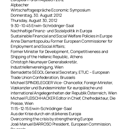
Alpbacher
ΕΠΙΚΟΙΝΩΝΙΑ
Wirtschaftsgespräche Economic Symposium
Donnerstag, 30. August 2012
Thursday, August 30, 2012
9:30–10:45 Erwin-Schrödinger-Saal
Nachhaltige Finanz- und Sozialpolitik in Europa
Sustainable Financial and Social Welfare Policies in Europe
Anna Diamantopoulou Former European Commissioner for
Employment and Social Affairs;
Former Minister for Development, Competitiveness and
Shipping of the Hellenic Republic, Athens
Christoph Neumayer Generalsekretär,
Industriellenvereinigung, Wien
Bernadette SÉGOL General Secretary, ETUC – European
Trade Union Confederation, Brussels
Michael SPINDELEGGER Vice- Chancellor, Foreign Minister,
Vizekanzler und Bundesminister für europäische und
international Angelegenheiten der Republik Österreich, Wien
Michael FLEISCHHACKER Editor in Chief, Chefredakteur, Die
Presse, Wien
11:15–12:15 Erwin-Schrödinger-Saal
Aus der Krise durch ein stärkeres Europa
Overcoming the crisis by strengthening Europe
José Manuel BARROSO President, European Commission,