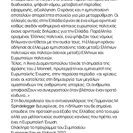
διαδικασία, ψήφιση νόμου, μεταβατική περίοδος
εφαρμογής, αξιολόγηση. Ο χρόνος και η εμπιστοσύνη
αποτελούν απαραίτητα στοιχεία για μία μεταρρύθμιση. Οι
αλλαγές αυτές στην Ελλάδα έγιναν σε ένα κλίμα αρνητικό
καθώς σχεδόν καθημερινά κάποιος ευρωπαίος πολιτικός
έκανε αρνητικές δηλώσεις για την Ελλάδα. Παράλληλα
ορισμένοι Έλληνες πολιτικοί, ενώ ψήφιζαν τους νόμους
δήλωναν αντίθετοι με την ουσία τους. Η έλλειψη χρόνου
οδήγησε σε έλλειμμα εμπιστοσύνης τόσο μεταξύ Ελλήνων
πολιτικών και πολιτών όσο και μεταξύ Ελλήνων και
Ευρωπαίων πολιτικών.
Τέλος, η Άννα Διαμαντοπούλου τόνισε τη σημασία της
φράσης του J. Monnet, πρωτεργάτη και εμπνευστή της
Ευρωπαϊκής Ένωσης, στην παρούσα περίοδο: «οι κρίσεις
είναι οι καταλύτες στη δημιουργία των μεγάλων
ομοσπονδιών της ανθρώπινης ιστορίας. Οι άνθρωποι
αποφασίζουν να συνεργαστούν όταν βλέπουν έναν ορατό
κίνδυνο…»
Στη δευτερολογία του ο αντικαγκελάριος της Γερμανίας M.
ΣΧΕΤΙΚΑ
Spindelegger διευκρίνισε, ότι η δήλωση του δε σημαίνει
επουδενί την πρόταση για έξοδο της Ελλάδας από το ευρώ
αλλά για μελλοντικούς αυστηρούς κανόνες που πρέπει να
έχει η Ευρωπαϊκή Ένωση.
ΝΕΑ
Ολόκληρο το πρόγραμμα του Συμποσίου:
European Forum Alpbach 2012