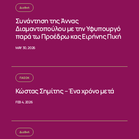
Διεθνή
ΝΕΑ
Συνάντηση της Άννας
ΕΠΙΚΟΙΝΩΝΙΑ
Διαμαντοπούλου με την Υφυπουργό
παρά τω Προέδρω κας Ειρήνης Πική
MAY 30, 2026
ΠΑΣΟΚ
Κώστας Σημίτης – Ένα χρόνο μετά
FEB 4, 2026
Διεθνή