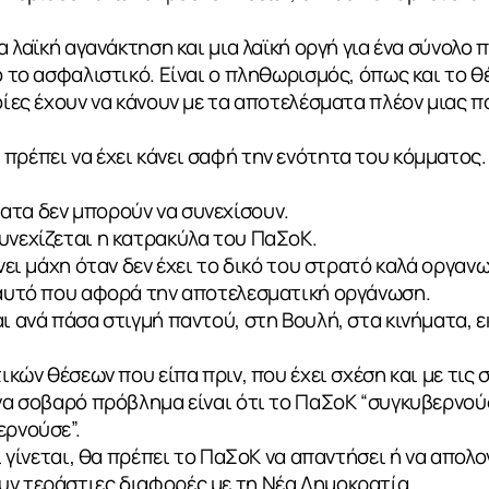
ια λαϊκή αγανάκτηση και μια λαϊκή οργή για ένα σύνολ
νο το ασφαλιστικό. Είναι ο πληθωρισμός, όπως και το
οίες έχουν να κάνουν με τα αποτελέσματα πλέον μιας π
πρέπει να έχει κάνει σαφή την ενότητα του κόμματος.
ατα δεν μπορούν να συνεχίσουν.
υνεχίζεται η κατρακύλα του ΠαΣοΚ.
ίνει μάχη όταν δεν έχει το δικό του στρατό καλά οργαν
ι αυτό που αφορά την αποτελεσματική οργάνωση.
ι ανά πάσα στιγμή παντού, στη Βουλή, στα κινήματα, ε
τικών θέσεων που είπα πριν, που έχει σχέση και με τις 
Ένα σοβαρό πρόβλημα είναι ότι το ΠαΣοΚ “συγκυβερνούσ
ερνούσε”.
τι γίνεται, θα πρέπει το ΠαΣοΚ να απαντήσει ή να απολ
υν τεράστιες διαφορές με τη Νέα Δημοκρατία.