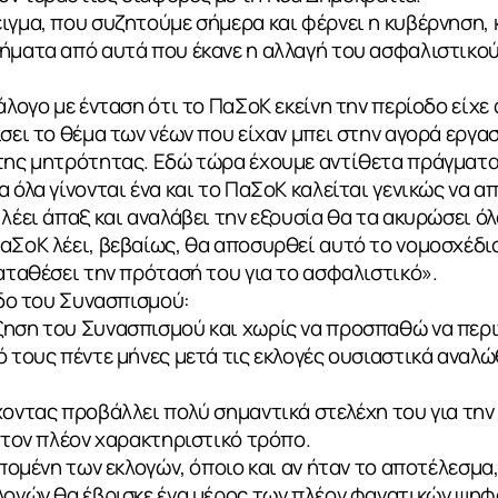
ιγμα, που συζητούμε σήμερα και φέρνει η κυβέρνηση, 
ήματα από αυτά που έκανε η αλλαγή του ασφαλιστικού
άλογο με ένταση ότι το ΠαΣοΚ εκείνη την περίοδο είχε
σει το θέμα των νέων που είχαν μπει στην αγορά εργασ
 της μητρότητας. Εδώ τώρα έχουμε αντίθετα πράγματα
 όλα γίνονται ένα και το ΠαΣοΚ καλείται γενικώς να α
 λέει άπαξ και αναλάβει την εξουσία θα τα ακυρώσει ό
αΣοΚ λέει, βεβαίως, θα αποσυρθεί αυτό το νομοσχέδιο,
καταθέσει την πρότασή του για το ασφαλιστικό».
οδο του Συνασπισμού:
ξηση του Συνασπισμού και χωρίς να προσπαθώ να περ
ό τους πέντε μήνες μετά τις εκλογές ουσιαστικά αναλώ
χοντας προβάλλει πολύ σημαντικά στελέχη του για την
ε τον πλέον χαρακτηριστικό τρόπο.
επομένη των εκλογών, όποιο και αν ήταν το αποτέλεσμα,
κλογών θα έβρισκε ένα μέρος των πλέον φανατικών ψη