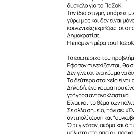
δύσκολο για το ΠαΣοΚ.
Την ίδια στιγμή, υπάρχει μ
γύρω μας και δεν είναι μό
κοινωνικές εκρήξεις, οι οπ
Δημοκρατίας.
Η επόμενη μέρα του ΠαΣοΚ 
Τα εσωτερικά του προβλήμ
Εφόσον συνεχίζονται, θα σ
Δεν γίνεται ένα κόμμα να δ
Το δεύτερο στοιχείο είνα
Δηλαδή, ένα κόμμα που είνα
γρήγορα αντανακλαστικά.
Είναι και το θέμα των πολι
Σε άλλο σημείο, τόνισε: «
αντιπολίτευση και “συγκυβ
Ό,τι γινόταν, ακόμα και ό,
μάλιστα στα οποία υπάρχο