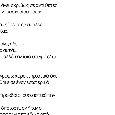
κάνει ακριβώς σε αντίθετες
 νομοσχεδίου του κ.
 αυξήσει τις χαμηλές
ίας.
.
πολογηθεί…».
λα αυτά…
 αλλά την ίδια στιγμή εδώ
ιγράψω χαρακτηριστικά όχι
θηκε σε έναν εσωτερικό
 προεδρία, ουσιαστικά την
 όποιος κι αν ήταν ο
φοφόρων από εδώ ή από