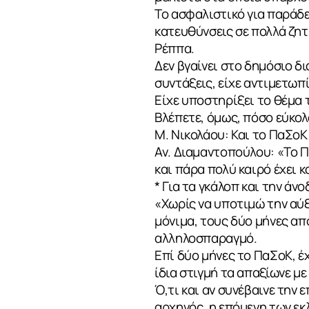
Το ασφαλιστικό για παράδε
κατευθύνσεις σε πολλά ζητ
Ρέππα.
Δεν βγαίνει στο δημόσιο δι
συντάξεις, είχε αντιμετωπί
Είχε υποστηρίξει το θέμα
Βλέπετε, όμως, πόσο εύκολα
Μ. Νικολάου: Και το ΠαΣοΚ
Αν. Διαμαντοπούλου: «Το Π
και πάρα πολύ καιρό έχει 
* Για τα γκάλοπ και την άν
«Χωρίς να υποτιμώ την αύ
μόνιμα, τους δύο μήνες απ
αλληλοσπαραγμό.
Επί δύο μήνες το ΠαΣοΚ, έ
ίδια στιγμή τα απαξίωνε μ
Ό,τι και αν συνέβαινε την 
αρχηγός, η επόμενη των ε