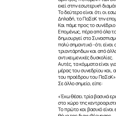
εκεί στην εσωτερική διαμάχ
ΣΧΕΤΙΚΑ
Το δεύτερο είναι ότι οι ε
Δηλαδή, το ΠαΣοΚ την επομ
Και πάμε προς το συνέδριο
Επομένως, πέρα από όλα τα
ΝΕΑ
δημιουργεί στο Συνασπισμό
πολύ σημαντικό -ότι είναι 
τριαντάρηδων και από άλλα
αντικειμενικές δυσκολίες.
ΕΠΙΚΟΙΝΩΝ
Αυτές, τα κόμματα είναι γι
μέρας του συνεδρίου και, 
του προέδρου του ΠαΣοΚ»
Σε άλλο σημείο, είπε:
«Έχω θέσει τρία βασικά ερ
στο χώρο της κεντροαριστ
Το πρώτο και βασικό είναι
θέμα της διακυβέρνησης.