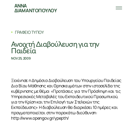
ΑΝΝΑ
ΔΙΑΜΑΝΤΟΠΟΥΛΟΥ
ΓΡΑΦΕΙΟ ΤΥΠΟΥ
Ανοιχτή Διαβούλευση για την
Παιδεία
NOV 25, 2009
Ξεκίνησε η Δημόσια Διαβούλευση του Υπουργείου Παιδείας
Δια Βίου Μάθησης και Θρησκευμάτων στην ιστοσελίδα της
κυβέρνησης με θέμα: «Προτάσεις για την Πρόσληψη και τις
Υπηρεσιακές Μεταβολές του Εκπαιδευτικού Προσωπικού,
για την Κρίση και την Επιλογή των Στελεχών της
Εκπαίδευσης» Η διαβούλευση θα διαρκέσει 10 ημέρες και
πραγματοποιείται στην παρακάτω διεύθυνση:
http://www.opengov.gr/ypepth/