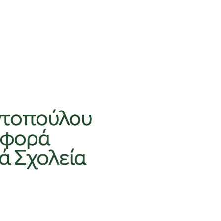
ντοπούλου
ταφορά
ά Σχολεία