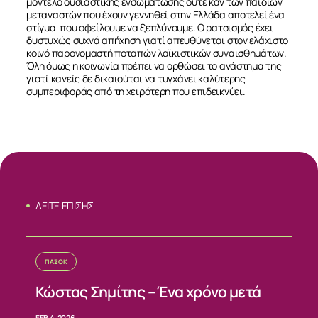
μοντέλο ουσιαστικής ενσωμάτωσης ούτε καν των παιδιών
μεταναστών που έχουν γεννηθεί στην Ελλάδα αποτελεί ένα
στίγμα που οφείλουμε να ξεπλύνουμε. Ο ρατσισμός έχει
δυστυχώς συχνά απήχηση γιατί απευθύνεται στον ελάχιστο
κοινό παρονομαστή ποταπών λαϊκιστικών συναισθημάτων.
Όλη όμως η κοινωνία πρέπει να ορθώσει το ανάστημα της
ΣΧΕΤΙΚΑ
γιατί κανείς δε δικαιούται να τυγχάνει καλύτερης
συμπεριφοράς από τη χειρότερη που επιδεικνύει.
ΝΕΑ
ΕΠΙΚΟΙΝΩΝΙΑ
ΔΕΙΤΕ ΕΠΙΣΗΣ
ΠΑΣΟΚ
Κώστας Σημίτης – Ένα χρόνο μετά
FEB 4, 2026