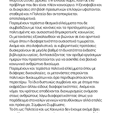
Μαρτίου 2008), βρίσκει την Ελλάδα χωρίς λύση σε ένα
πρόβλημα που δεν είναι πλέον καινούργιο. Η ξενοφοβία και
οι διακρίσεις στη βάση προσωπικών επιλογών υφίστανται
σταθερά και η Πολιτεία δεν ανταποκρίνεται
αποτελεσματικά.
Παραμένουν τεράστια θεσμικά ελλείμματα που δε
συμβαδίζουν με τους κανόνες και τα προτάγματα μιας
πολιτισμένης και ουσιαστικά δημοκρατικής κοινωνίας.
Οι μετανάστες εξακολουθούν να βιώνουν σε ένα αρνητικό
κλίμα όπου η διαφορετικότητα ουσιαστικά τιμωρείται.
Ακόμα και στο Ασφαλιστικό, οι κυβερνητικές προτάσεις
δυσχεραίνουν σε μεγάλο βαθμό τη δυνατότητα έκδοσης
βιβλιαρίου υγείας, διπλασιάζοντας τον αριθμό εργάσιμων
ημερών που προαπαιτούνται για να ασκηθεί ένα βασικό
κοινωνικό ανθρώπινο δικαίωμα.
Παραμένουν και τεράστια πολιτικά ελλείμματα όπου με
διάφορες δικαιολογίες, οι μετανάστες στερούνται
πολιτικών δικαιωμάτων και άρα περιθωριοποιούνται
περαιτέρω. Το ίδιο δυστυχώς συμβαίνει και με άτομα που
εκφράζουν άλλου είδους διαφορετικότητες. Ακόμα και
νόμοι του κράτους αποδέχονται διαχωρισμούς ανάμεσα
στους ανθρώπους λόγω διαφορετικότητας όπως για
παράδειγμα στο καλών γενικών κατευθύνσεων αλλά ατελές
και πρόχειρο, Σύμφωνο Συμβίωσης.
Το ότι ως Πολιτεία και ως Κοινωνία δεν έχουμε ακόμα βρει