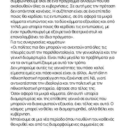
συμφωνήσουμε όλοι σε ένα πρόγραμμα αλλαγών που θα
ακολουθούν όλες οι κυβερνήσεις. Σε αυτή μας την πρόταση
δεν απάντησε κανένας. Η συζήτηση είναι σε ένα επίπεδο
ποιος θα κερδίσει τις εντυπώσεις, σε ότι αφορά τα μικρά
κόμματα χτυπώντας και τα δύο κόμματα εξουσίας και από
τη ΝΔ μια ιστορία ποιος θα κερδίσει τις εντυπώσεις, με
έναν πρωθυπουργό με εξαιρετικά θεατρικό στυλ να
επαναλαμβάνει τα ίδια πράγματα».
Για τις συνεργασίες κομμάτων:
«Οι πολίτες πια δεν μπορούν να ανεχτούν από όλες τις
πλευρές αυτή την παρελθοντολογία, την γενικολογία και την
γενική διαμαρτυρία. Είναι πολύ μεγάλα τα προβλήματα για
να τα αντιμετωπίζουμε με αυτό τον τρόπο.
Δεν μπορούμε αυτές τις γενικότητες του πόσο καλοί
είμαστε εμείς και πόσο κακοί είναι οι άλλοι. Αυτή όλη η
ηθικοπλαστική προσέγγιση που ξεκίνησε επί ΝΔ, γιατί
αντικατέστησε την ιδεολογία και την πολιτική με την
ηθικοπλαστική ρητορεία, έφτασε στο τέλος της.
Όσον αφορά τα μικρά κόμματα, όλη αυτή ιστορία
διαμαρτυρίας και της επίθεσης γενικά σε αυτούς που
μπορούν να διαχειριστούν εξουσία, έχει τέλος και αυτό. Ο
κόσμος μπορεί να θέλει να διαμαρτυρηθεί, αλλά θέλει και
κυβέρνηση.
Μπαίνουμε σε μια νέα περίοδο όπου η ευθύνη του καθενός
θα κριθεί και από τις διαμορφούμενες συμμαχίες σε