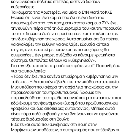
κοινωνικό και πολιτικό επίπεδο, ώστε να δώσουν
κυβερνήσεις.
Τα κόμματα της Αριστερές, για μένα ο ΣΥΝ γιατί το ΚΚΕ
θεωρώ ότι είναι ένα κόμμα που ζει σε ένα δικό του
απομονωμένο από την πραγματικότητα κόσμο, ο ΣΥΝ έχει
ΣΧΕΤΙΚΑ
την ευθύνη, πέρα από τη διαμαρτυρία του και την παρουσία
του στη δημόσια ζωή, να προσδιορίσει και τη σχέση του με
την διακυβέρνηση της χώρας. Αυτό σημαίνει ότι θα πρέπει
να αναλάβει την ευθύνη να αναλάβει εξουσία κάποια
ΝΕΑ
στιγμή, αν χρειαστεί με ποιον και με ποιους όρους θα
συμμαχήσει. Δεν μπορεί ανέξοδα να κάνουμε κριτική στο
σύστημα. Οι πολίτες θέλουν να κυβερνηθούν».
ΕΠΙΚΟΙΝΩΝΙΑ
Για την εξεταστική επιτροπή που πρότεινε ο Γ. Παπανδρέου
για τις υποκλοπές:
«Τώρα δεν έχει πια κανένα επιχείρημα η κυβέρνηση να μην
το δεχτεί. Η Δικαιοσύνη έβαλε πια την υπόθεση στο αρχείο.
Μια υπόθεση που αφορά την ασφάλεια της χώρας και την
παρακολούθηση του πρωθυπουργού. Έχουμε την
παρακολούθηση του πρωθυπουργού και μια αυτοκτονία και
εδώ έχουμε τον φαινόμενο εκβιασμό του πρωθυπουργικού
γραφείου και δύο απόπειρες αυτοκτονίας. Μήπως αυτά
είναι πάρα πολύ σοβαρά για να βγαίνουν και να αρνούνται
τέτοιες διαδικασίες στη Βουλή;
Είδατε και αυτά που συνέβησαν στη Βουή στην
Μορφωτικών υποθέσεων, ο αυταρχισμός που επέδειξαν οι