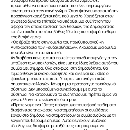
αναφορά τού πρωθυπουργού σε αυτό νομίζω ότι
προσπαθεί να απαντήσει σε κάτι που έχει δημιουργήσει
ερωτηματικά στην κοινή γνώμη. Όταν φτάνουμε σε αυτή την
προσέγγιση χρειάζεται κάτι πού μεγάλο. Χρειάζεται στον
ανώτερο δυνατό επίπεδο να υπάρξει μια συζήτηση που
αφορά την αποκατάσταση των θεσμών, της Δημοκρατίας
και ένα σχέδιο που έχει βάθος 10ετίας που αφορά το θέμα
της διαφάνειας».
«Θα έβαζα τίτλο στην ομιλία του πρωθυπουργού «η
Αυτοκρατορία των Ψευδαισθήσεων». Ακούσαμε μια ομιλία
που όλα είναι καταπληκτικά.
Αν διαβάσει κανείς αυτά που είπε ο πρωθυπουργός για την
υπόθεση των υποκλοπών, είναι με τις ίδιες λέξεις αυτό που
συμβαίνει σήμερα. Όλα στο φως, στη δημοσιότητα, θα
τιμωρηθούν οι ένοχοι όσο ψηλά και αν είναι και χθες ο
φάκελος μπήκε στο αρχείο. Υπάρχει μια ανάγκη πολύ
σημαντικών αλλαγών. Κάναμε μια πρόταση για το εκλογικό
σύστημα. Δεν μπορούμε να συνεχίσουμε με αυτό το
σύστημα. Να κάτσουμε να το συζητήσουμε, πρέπει όμως να
γίνει αλλαγή στο εκλογικό σύστημα».
«Προτείναμε ένα 10ετές πρόγραμμα που αφορά τα θέματα
διαφάνειας της χώρας, να σταματήσουν οι συμβάσεις
έργου στο δημόσιο, να σταματήσουν οι συμβασιούχοι με τη
λογική που ξέρουμε σήμερα. Αυτά δεν έχουν μείζονες
ιδεολογικές διαφορές μεταξύ τους και μπορούμε να