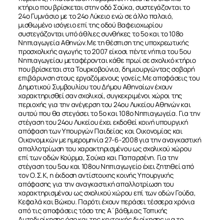
κτήριο που βρίσκεται στην οδό Σούκα, συστεγάζονται το
24ο Γυμνάσιο με το 24ο Λύκειο ενώ σε άλλο παλαιό,
μισθωμένο ισόγειο επί της οδού Βαφειοχωρίου
συστεγάζονται υπό άθλιες συνθήκες το 5ο και το 108ο
Νηπιαγωγεία Αθηνών.Με τη θέσπιση της υποχρεωτικής
προσχολικής αγωγής το 2007 είκοσι πέντε νήπια του 5ου
Νηπιαγωγείου μεταφέρονται κάθε πρωί σε σχολικό κτήριο
που βρίσκεται στα Τουρκοβούνια, δημιουργώντας σοβαρή
επιβάρυνση στους εργαζόμενους γονείς.Με αποφάσεις του
Δημοτικού Συμβουλίου του Δήμου Αθηναίων έχουν
χαρακτηρισθεί σαν σχολικοί, συγκεκριμένοι χώροι της
περιοχής για την ανέγερση του 24ου Λυκείου Αθηνών και
αυτού που θα στεγάσει το 5ο και 108ο Νηπιαγωγεία. Για την
στέγαση του 24ου Λυκείου έχει εκδοθεί κοινή υπουργική
απόφαση των Υπουργών Παιδείας και Οικονομίας και
Οικονομικών με ημερομηνία 27-6-2008 για την αναγκαστική
απαλλοτρίωση του χαρακτηρισμένου ως σχολικού χώρου
επί των οδών Κούρμα, Σούκα και Παπαρσένη. Για την
στέγαση του 5ου και 108ου Νηπιαγωγείο έχει ζητηθεί από
τον Ο.Σ.Κ, η έκδοση αντίστοιχης κοινής Υπουργικής
απόφασης για την αναγκαστική απαλλοτρίωση του
χαρακτηρισμένου ως σχολικού χώρου επί των οδών Γούδα,
Κεφαλά και Βώκου. Παρότι έχουν περάσει τέσσερα χρόνια
από τις αποφάσεις τόσο της Α΄βάθμιας Τοπικής
Αυτοδιοίκησης όσο και της κεντρικής διοίκησης για το