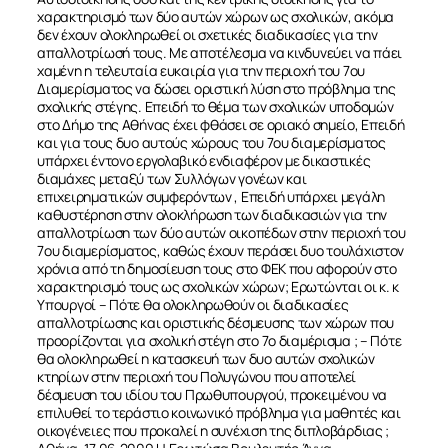
χαρακτηρισμό των δύο αυτών χώρων ως σχολικών, ακόμα
δεν έχουν ολοκληρωθεί οι σχετικές διαδικασίες για την
απαλλοτρίωσή τους. Με αποτέλεσμα να κινδυνεύει να πάει
χαμένη η τελευταία ευκαιρία για την περιοχή του 7ου
Διαμερίσματος να δώσει οριστική λύση στο πρόβλημα της
σχολικής στέγης. Επειδή το θέμα των σχολικών υποδομών
στο Δήμο της Αθήνας έχει φθάσει σε οριακό σημείο, Επειδή
και για τους δυο αυτούς χώρους του 7ου διαμερίσματος
υπάρχει έντονο εργολαβικό ενδιαφέρον με δικαστικές
διαμάχες μεταξύ των Συλλόγων γονέων και
επιχειρηματικών συμφερόντων , Επειδή υπάρχει μεγάλη
καθυστέρηση στην ολοκλήρωση των διαδικασιών για την
απαλλοτρίωση των δύο αυτών οικοπέδων στην περιοχή του
7ου διαμερίσματος, καθώς έχουν περάσει δυο τουλάχιστον
χρόνια από τη δημοσίευση τους στο ΦΕΚ που αφορούν στο
χαρακτηρισμό τους ως σχολικών χώρων; Ερωτώνται οι κ. κ
ΣΧΕΤΙΚΑ
Υπουργοί – Πότε θα ολοκληρωθούν οι διαδικασίες
απαλλοτρίωσης και οριστικής δέσμευσης των χώρων που
προορίζονται για σχολική στέγη στο 7ο διαμέρισμα ; – Πότε
θα ολοκληρωθεί η κατασκευή των δυο αυτών σχολικών
ΝΕΑ
κτηρίων στην περιοχή του Πολυγώνου που αποτελεί
δέσμευση του ιδίου του Πρωθυπουργού, προκειμένου να
επιλυθεί το τεράστιο κοινωνικό πρόβλημα για μαθητές και
ΕΠΙΚΟΙΝΩΝΙΑ
οικογένειες που προκαλεί η συνέχιση της διπλοβάρδιας ;