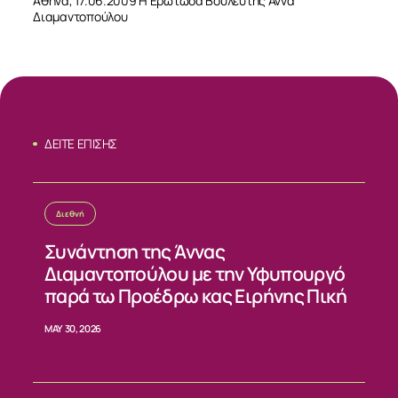
Αθήνα, 17.06.2009 Η Ερωτώσα Βουλευτής Άννα
Διαμαντοπούλου
ΔΕΙΤΕ ΕΠΙΣΗΣ
Διεθνή
Συνάντηση της Άννας
Διαμαντοπούλου με την Υφυπουργό
παρά τω Προέδρω κας Ειρήνης Πική
MAY 30, 2026