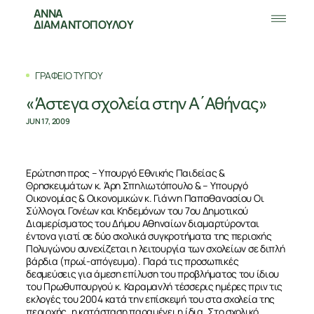
ΑΝΝΑ
ΔΙΑΜΑΝΤΟΠΟΥΛΟΥ
ΓΡΑΦΕΙΟ ΤΥΠΟΥ
«Άστεγα σχολεία στην Α΄Αθήνας»
JUN 17, 2009
Ερώτηση προς – Υπουργό Εθνικής Παιδείας &
Θρησκευμάτων κ. Άρη Σπηλιωτόπουλο & – Υπουργό
Οικονομίας & Οικονομικών κ. Γιάννη Παπαθανασίου Οι
Σύλλογοι Γονέων και Κηδεμόνων του 7ου Δημοτικού
Διαμερίσματος του Δήμου Αθηναίων διαμαρτύρονται
έντονα γιατί σε δύο σχολικά συγκροτήματα της περιοχής
Πολυγώνου συνεχίζεται η λειτουργία των σχολείων σε διπλή
βάρδια (πρωί-απόγευμα). Παρά τις προσωπικές
δεσμεύσεις για άμεση επίλυση του προβλήματος του ίδιου
του Πρωθυπουργού κ. Καραμανλή τέσσερις ημέρες πριν τις
εκλογές του 2004 κατά την επίσκεψή του στα σχολεία της
περιοχής, η κατάσταση παραμένει η ίδια .Στο σχολικό