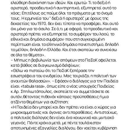
ελεύθερη διακίνηση των ιδεών. Και ερωτώ: Τι το δεξιό ή
ΝΕΑ
αριστερό, προοδευτικό ή συντηρητικό, εξυπηρετεί αυτό το
χάος; Επιτέλους ας πούμε όλοι τα πράγματα με το όνομά
τους. Η ερμηνεία του " δεξιά ή αριστερά", με όρους της
ΕΠΙΚΟΙΝΩΝΙΑ
δεκαετίας του 1970, δεν έχει τίποτα να προσφέρει. Και αυτό
όχι μόνο για το άσυλο. Σε ό,τι με αφορά, το προοδευτικό και
αριστερό πρέπει να εξυπηρετεί το συμφέρον του λαού, το
εθνικό και δημόσιο συμφέρον· που στη συγκεκριμένη
περίπτωση είναι το ελληνικό δημόσιο πανεπιστήμιο, δηλαδή
το μέλλον, δηλαδή η Ελλάδα. Και έτσι σκοπεύω να συνεχίσω
σε όλα τα θέματα».
– Μήπως η βαβυλωνία των απόψεων στο ΠαΣοΚ οφείλεται
κατά βάθος σε διαγκωνισμό δελφίνων;
«Θέλω να πιστεύω ότι το ΠαΣοΚ ξεπέρασε την
εσωστρέφεια του ενυδρείου. Μας ταιριάζει η πολιτική των
ανοιχτών θαλασσών». – Εφόσον ο διάλογος για την Παιδεία
είναι «tabula rasa», όπως είπε ο νέος υπουργός Παιδείας
κ.Αρ. Σπηλιωτόπουλος, σκοπεύετε να συμμετάσχετε σε
αυτόν,θέτοντας πιθανόν κάποιες προϋποθέσεις ή μια
ατζέντα θεμάτων για συζήτηση;
«Η Παιδεία δεν μπορεί και δεν πρέπει να είναι ο χώρος για
μικροκομματικές και άγονες αντιπαραθέσεις. Αντιστοίχως,
ο πολιτικός διάλογος δεν είναι ένα κοινωνικό και μιντιακό
γεγονός. Πέντε χρόνια μετά, με πέντε τουλάχιστον
αποτυχημένες εξαγγελίες διαλόγου, δεν νοείται κυβέρνηση