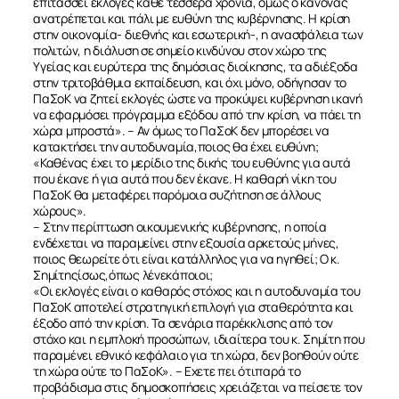
επιτάσσει εκλογές κάθε τέσσερα χρόνια, όμως ο κανόνας
ανατρέπεται και πάλι με ευθύνη της κυβέρνησης. Η κρίση
στην οικονομία- διεθνής και εσωτερική-, η ανασφάλεια των
πολιτών, η διάλυση σε σημείο κινδύνου στον χώρο της
Υγείας και ευρύτερα της δημόσιας διοίκησης, τα αδιέξοδα
στην τριτοβάθμια εκπαίδευση, και όχι μόνο, οδήγησαν το
ΠαΣοΚ να ζητεί εκλογές ώστε να προκύψει κυβέρνηση ικανή
να εφαρμόσει πρόγραμμα εξόδου από την κρίση, να πάει τη
χώρα μπροστά». – Αν όμως το ΠαΣοΚ δεν μπορέσει να
κατακτήσει την αυτοδυναμία,ποιος θα έχει ευθύνη;
«Καθένας έχει το μερίδιο της δικής του ευθύνης για αυτά
που έκανε ή για αυτά που δεν έκανε. Η καθαρή νίκη του
ΠαΣοΚ θα μεταφέρει παρόμοια συζήτηση σε άλλους
χώρους».
– Στην περίπτωση οικουμενικής κυβέρνησης, η οποία
ενδέχεται να παραμείνει στην εξουσία αρκετούς μήνες,
ποιος θεωρείτε ότι είναι κατάλληλος για να ηγηθεί; Ο κ.
Σημίτηςίσως,όπως λένεκάποιοι;
«Οι εκλογές είναι ο καθαρός στόχος και η αυτοδυναμία του
ΠαΣοΚ αποτελεί στρατηγική επιλογή για σταθερότητα και
έξοδο από την κρίση. Τα σενάρια παρέκκλισης από τον
στόχο και η εμπλοκή προσώπων, ιδιαίτερα του κ. Σημίτη που
παραμένει εθνικό κεφάλαιο για τη χώρα, δεν βοηθούν ούτε
τη χώρα ούτε το ΠαΣοΚ». – Εχετε πει ότιπαρά το
προβάδισμα στις δημοσκοπήσεις χρειάζεται να πείσετε τον