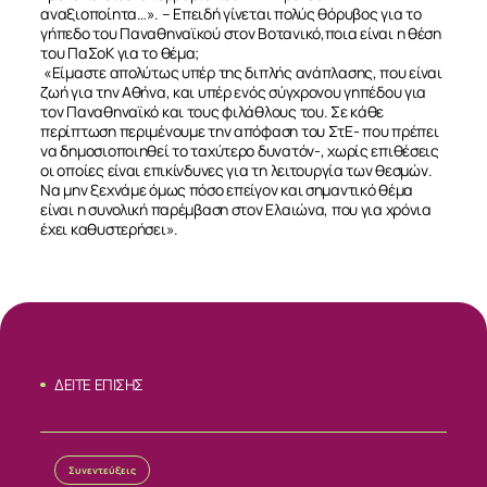
αναξιοποίητα…». – Επειδή γίνεται πολύς θόρυβος για το
γήπεδο του Παναθηναϊκού στον Βοτανικό,ποια είναι η θέση
του ΠαΣοΚ για το θέμα;
«Είμαστε απολύτως υπέρ της διπλής ανάπλασης, που είναι
ζωή για την Αθήνα, και υπέρ ενός σύγχρονου γηπέδου για
τον Παναθηναϊκό και τους φιλάθλους του. Σε κάθε
περίπτωση περιμένουμε την απόφαση του ΣτΕ- που πρέπει
να δημοσιοποιηθεί το ταχύτερο δυνατόν-, χωρίς επιθέσεις
οι οποίες είναι επικίνδυνες για τη λειτουργία των θεσμών.
Να μην ξεχνάμε όμως πόσο επείγον και σημαντικό θέμα
είναι η συνολική παρέμβαση στον Ελαιώνα, που για χρόνια
έχει καθυστερήσει».
ΔΕΙΤΕ ΕΠΙΣΗΣ
Συνεντεύξεις