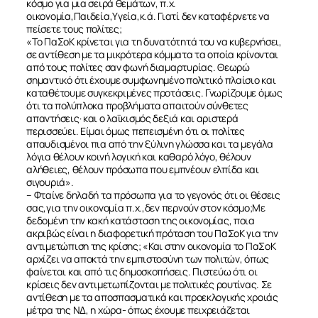
κόσμο για μια σειρά θεμάτων, π.χ.
οικονομία,Παιδεία,Υγεία,κ.ά. Γιατί δεν καταφέρνετε να
πείσετε τους πολίτες;
«Το ΠαΣοΚ κρίνεται για τη δυνατότητά του να κυβερνήσει,
σε αντίθεση με τα μικρότερα κόμματα τα οποία κρίνονται
από τους πολίτες σαν φωνή διαμαρτυρίας. Θεωρώ
σημαντικό ότι έχουμε συμφωνημένο πολιτικό πλαίσιο και
καταθέτουμε συγκεκριμένες προτάσεις. Γνωρίζουμε όμως
ότι τα πολύπλοκα προβλήματα απαιτούν σύνθετες
απαντήσεις· και ο λαϊκισμός δεξιά και αριστερά
περισσεύει. Είμαι όμως πεπεισμένη ότι οι πολίτες
απαυδισμένοι πια από την ξύλινη γλώσσα και τα μεγάλα
λόγια θέλουν κοινή λογική και καθαρό λόγο, θέλουν
αλήθειες, θέλουν πρόσωπα που εμπνέουν ελπίδα και
σιγουριά».
– Φταίνε δηλαδή τα πρόσωπα για το γεγονός ότι οι θέσεις
σας,για την οικονομία π.χ.,δεν περνούν στον κόσμο;Με
δεδομένη την κακή κατάσταση της οικονομίας, ποια
ακριβώς είναι η διαφορετική πρόταση του ΠαΣοΚ για την
αντιμετώπιση της κρίσης; «Και στην οικονομία το ΠαΣοΚ
αρχίζει να αποκτά την εμπιστοσύνη των πολιτών, όπως
φαίνεται και από τις δημοσκοπήσεις. Πιστεύω ότι οι
κρίσεις δεν αντιμετωπίζονται με πολιτικές ρουτίνας. Σε
αντίθεση με τα αποσπασματικά και προεκλογικής χροιάς
μέτρα της ΝΔ, η χώρα- όπως έχουμε πειχρειάζεται