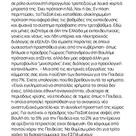
σε ρόλο συντονιστή στρογγυλού τραπεζιού με λευκά χαρτιά
μπροστά της. Εχει πρόταση η ΝΔ; Ναι ή όχι; Εν πάση
περιπτώσει, το ΠαΣοΚ έχει καταθέσει ολοκληρωμένη
πρόταση που αφορά όλες τις βαθμίδες της εκπαίδευσης
και φυσικά το σύστημα πρόσβασης στην τριτοβάθμια. Εδώ
και μήνες συζητάμε σε όλη την Ελλάδα με εκπαιδευτικούς,
γονείς και νέους, και ήδη υπάρχει και ηλεκτρονικός
διάλογος σε εξέλιξη. Θα είμαστε παρόντες σε όποια
ουσιαστική προσπάθεια γίνει από την κυβέρνηση- όπως
δήλωσε ο πρόεδρος Γιώργος Παπανδρέου στη Βουλήμε
πρόταση και ατζέντα, αλλά δεν μας αφορά άλλη μια
πρωτοβουλία "μινεστρόνε", ένας διάλογος για προεκλογική
κατανάλωση». – Μια από τις κεντρικές εξαγγελίες του
κόμματός σας είναι η αύξηση των δαπανών για την Παιδεία
στο 7%. Εχετε υπολογίσει πού θα βρεθούν αυτά τα χρήματα;
«Είναι εγκληματικό να σπαταλάς χρήματα τα οποία δεν
έχεις, αλλά είναι εθνική αναγκαιότητα, ιδιαίτερα σε
περιόδους κρίσης, να επενδύεις σε τομείς όπως η Παιδεία,
η οποία αποτελεί προϋπόθεση για το αναγκαίο, νέο
αναπτυξιακό μοντέλο και τη συνολική προοπτική της χώρας
μας. Για αυτό και ο πρόεδρος του ΠαΣοΚ έκανε σαφές στη
Βουλή ότι το 5% για την Παιδεία και το 2% για την έρευνα
σε ορίζοντα τετραετίας είναι δέσμευση. Θα κόψουμε από
παντού χάριν της Παιδείας. Να θυμίσω μόνο ότι για τρίτο
χρόνο τα δισεκατομμύρια του ΕΣΠΑ μένουν