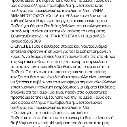
προσπάθειες της κυβέρνησης για την Παιδεία, «αλλά δεν
μας αφορά άλλη μια πρωτοβουλία "μινεστρόνε", ένας
διάλογος για προεκλογική κατανάλωση» λέει. ΑΝΝΑ
ΔΙΑΜΑΝΤΟΠΟΥΛΟΥ «Οι πολίτες θέλουν κοινή λογική και
καθαρό λόγο» Η πρώην υπουργός και εκπρόσωπος του
ΠαΣοΚ για θέματα Παιδείας δηλώνει ότι οι εκλογές και η
αυτοδυναμία είναι στρατηγικός στόχος του κόμματος
Συνέντευξη στη ΔΗΜΗΤΡΑ ΚΡΟΥΣΤΑΛΛΗ | Κυριακή 25
Ιανουαρίου 2009
ΟΙ ΕΚΛΟΓΕΣ είναι ο καθαρός στόχος και η αυτοδυναμία
αποτελεί στρατηγική επιλογή για το ΠαΣοΚ επισημαίνει η
κυρία Αννα Διαμαντοπούλου στη συνέντευξή της στο «Βήμα
της Κυριακής».Θεωρεί επίσης ότι σενάρια παρέκκλισης
από αυτόν τον στόχο «δεν βοηθούν ούτε τη χώρα ούτε το
ΠαΣοΚ».Για την αντιμετώπιση της οικονομικής κρίσης
τονίζει ότι δεν αρκεί ένα διευθυντήριο,αλλά είναι ανάγκη
να ζητήσει η κυβέρνηση τη συνεισφορά σημαντικών ελλήνων
επιστημόνων.Η πολιτική εκπρόσωπος για θέματα Παιδείας
δηλώνει ότι το ΠαΣοΚ θα είναι παρόν στις ουσιαστικές
προσπάθειες της κυβέρνησης για την Παιδεία, «αλλά δεν
μας αφορά άλλη μια πρωτοβουλία "μινεστρόνε",ένας
διάλογος για προεκλογική κατανάλωση» λέει.
– Οι εκλογές, τις οποίες ζητεί επιτακτικά το
ΠαΣοΚ,πιστεύετε ότι σε αυτή τη συγκυρία θα ωφελήσουν ή
θα βλάψουν τη χώρα; «Η ωρίμαση της δημοκρατίας μας