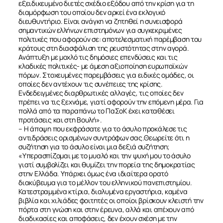
εξειδικευμένο διετές σχέδιο εξόδου από την κρίση για τη
διαμόρφωση του οποίου δεν αρκεί ένα εκλογικό
διευθυντήριο. Είναι ανάγκη να ζητηθεί η συνεισφορά
σημαντικών ελλήνων επιστημόνων για συγκεκριμένες
πολιτικές που αφορούν σε: αποτελεσματική παρέμβαση του
κράτους στη διασφάλιση της ρευστότητας στην αγορά.
Ανάπτυξη με μοχλό τις δημόσιες επενδύσεις και τις
κλαδικές πολιτικές- με άμεση αξιοποίηση ευρωπαϊκών
πόρων. Στοχευμένες παρεμβάσεις για ειδικές ομάδες, οι
οποίες δεν αντέχουν τις συνέπειες της κρίσης.
Ενδεδειγμένες διαρθρωτικές αλλαγές, τις οποίες δεν
πρέπει να τις ξεχνάμε, γιατί αφορούν την επόμενη μέρα. Για
πολλά από τα παραπάνω το ΠαΣοΚ έχει καταθέσει
προτάσεις και στη Βουλή».
– Η άποψη που εκφράσατε για το άσυλο προκάλεσε τις
αντιδράσεις ορισμένων συντρόφων σας.Θεωρείτε ότι η
συζήτηση για το άσυλο είναι μια δεξιά συζήτηση;
«Υπερασπίζομαι με το μυαλό και την ψυχή μου το άσυλο
γιατί συμβολίζει και θυμίζει την πορεία της δημοκρατίας
στην Ελλάδα. Υπάρχει όμως ένα ιδιαίτερα ορατό
διακύβευμα για το μέλλον του ελληνικού πανεπιστημίου.
Κατεστραμμένα κτίρια, διαλυμένα εργαστήρια, καμένα
ΣΧΕΤΙΚΑ
βιβλία και χιλιάδες φοιτητές οι οποίοι βρίσκουν κλειστή την
πόρτα στη γνώση και στην έρευνα, αλλά και απέχουν από
διαδικασίες και αποφάσεις, δεν έχουν σχέση με την