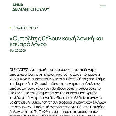
ΑΝΝΑ
ΔΙΑΜΑΝΤΟΠΟΥΛΟΥ
ΓΡΑΦΕΙΟ ΤΥΠΟΥ
«Οι πολίτες θέλουν κοινή λογική και
καθαρό λόγο»
JAN 25, 2009
ΟΙ ΕΚΛΟΓΕΣ είναι ο καθαρός στόχος και η αυτοδυναμία
αποτελεί στρατηγική επιλογή για το ΠαΣοΚ επισημαίνει η
κυρία Αννα Διαμαντοπούλου στη συνέντευξή της στο «Βήμα
της Κυριακής». Θεωρεί επίσης ότι σενάρια παρέκκλισης
από αυτόν τον στόχο «δεν βοηθούν ούτε τη χώρα ούτε το
ΠαΣοΚ». Για την αντιμετώπιση της οικονομικής κρίσης
τονίζει ότι δεν αρκεί ένα διευθυντήριο,αλλά είναι ανάγκη
να ζητήσει η κυβέρνηση τη συνεισφορά σημαντικών ελλήνων
επιστημόνων. Η πολιτική εκπρόσωπος για θέματα Παιδείας
δηλώνει ότι το ΠαΣοΚ θα είναι παρόν στις ουσιαστικές