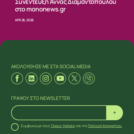
Συνέντευξη Άννας Διαμαντοπούλου
στο mononews.gr
APR 26, 2026
ΑΚΟΛΟΥΘΗΣΕ ΜΕ
ΣΤΑ SOCIAL MEDIA
ΓΡΑΨΟΥ
ΣΤΟ NEWSLETTER
Συμφωνώ με τους
Όρους Χρήσης
και την
Πολιτική Απορρήτου
.
ΑΚΟΛΟΥΘΗΣΕ ΜΕ
ΣΤΑ SOCIAL MEDIA