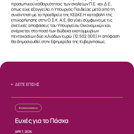
προσωπικού καθαριότητας των σχολείων Π.Ε. και Δ.Ε.,
όπως είχε εξαγγείλει η Υπουργός Παιδείας μετά από τη
συνάντηση με το προεδρείο της ΚΕΔΚΕ.Η καταβολή της
επιχορήγησης στην Ο.Σ.Κ. Α.Ε. θα γίνει σύμφωνα με τις
σχετικές αποφάσεις του Υπουργείου Οικονομικών και
ανέρχεται στο ποσό των δώδεκα εκατομμυρίων
πεντακοσίων δύο χιλιάδων ευρώ (12.502.000).Η απόφαση
θα δημοσιευθεί στην Εφημερίδα της Κυβερνήσεως.
ΔΕΙΤΕ ΕΠΙΣΗΣ
ΣΧΕΤΙΚΑ
Ανακοινώσεις
ΝΕΑ
Ευχές για το Πάσχα
APR 7, 2026