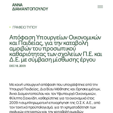
ΑΝΝΑ
ΔΙΑΜΑΝΤΟΠΟΥΛΟΥ
ΓΡΑΦΕΙΟ ΤΥΠΟΥ
Απόφαση Υπουργείων Οικονομικών
και Παιδείας, για την καταβολή
αμοιβών του προσωπικού
καθαριότητας των σχολείων Π.Ε. και
Δ.Ε. με σύμβαση μίσθωσης έργου
DEC 18, 2009
Με κοινή υπουργική απόφαση που υπογράφτηκε από την
Υπουργό Παιδείας, Δια Βίου Μάθησης και Θρησκευμάτων,
Άννα Διαμαντοπούλου και τον Υφυπουργό Οικονομικών,
Φίλιππο Σαχινίδη, καθορίστηκε για το οικονομικό έτος
2009 η συμπληρωματική επιχορήγηση της Ο.Σ.Κ. Α.Ε., από
τον τακτικό προϋπολογισμό, για τη χρηματοδότηση των
σχολικών επιτροπών και την καταβολή αμοιβών