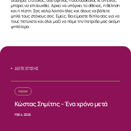
ΕΠΙΚΟΙΝΩΝΙΑ
δίδαγμα. Ο στόχος, όσο υψηλός ή όσο δύσκολος κι αν είναι,
μπορεί να επιτευχθεί. Αρκεί να υπάρχει το σθένος, η θέληση
και η πίστη. Σας καλώ λοιπόν όλες και όλους να βάλετε
ψηλά τους στόχους σας. Εμείς, θα είμαστε δίπλα σας για να
τους πετύχετε και όλοι μαζί να πάμε την πατρίδα μας ακόμη
ψηλότερα.
ΔΕΙΤΕ ΕΠΙΣΗΣ
ΠΑΣΟΚ
Κώστας Σημίτης – Ένα χρόνο μετά
FEB 4, 2026