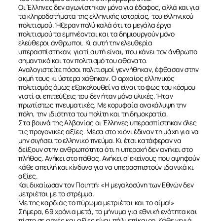
Οι Έλληνες δεν αγωνίστηκαν μόνο για έδαφος, αλλά και για
τα κληροδοτήματα της ελληνικής ιστορίας, του ελληνικού
πολιτισμού. Ήξεραν πολύ καλά ότι τα μεγάλα έργα
πολιτισμού τα εμπνέονται και τα δημιουργούν μόνο
ελεύθεροι άνθρωποι. Κι αυτή την ελευθερία
υπερασπίστηκαν, γιατί αυτή είναι, που κάνει τον άνθρωπο
σημαντικό και τον πολιτισμό του αθάνατο.
Αναλογιστείτε πόσοι πολιτισμοί γεννήθηκαν, έφθασαν στην
ακμή τους κι ύστερα χάθηκαν. Ο αρχαίος ελληνικός
πολιτισμός όμως εξακολουθεί να είναι το φως του κόσμου
γιατί οι επιτεύξεις του δεν ήταν μόνο υλικές. Ήταν
πρωτίστως πνευματικές. Με κορυφαία ανακάλυψη την
πόλη, την ιδιότητα του πολίτη και τη δημοκρατία.
Στα βουνά της Αλβανίας οι Έλληνες υπερασπίστηκαν όλες
τις προγονικές αξίες. Μέσα στο χιόνι έδιναν τη μάχη για να
μην σιγήσει το ελληνικό πνεύμα. Κι έτσι κατάφεραν να
δείξουν στην ανθρωπότητα ότι η υπεροχή δεν ανήκει στο
πλήθος. Ανήκει στο πάθος. Ανήκει σ’ εκείνους που αψηφούν
κάθε απειλή και κίνδυνο για να υπερασπιστούν ιδανικά κι
αξίες.
Και δικαίωσαν τον Ποιητή: «Η μεγαλοσύνη των Εθνών δεν
μετριέται με το στρέμμα.
Με της καρδιάς το πύρωμα μετριέται και το αίμα!»
Σήμερα, 69 χρόνια μετά, το μήνυμα για εθνική ενότητα και
πίστη σε αρχές και αξίες είναι πάλι επίκαιρο. Κάθε γενιά