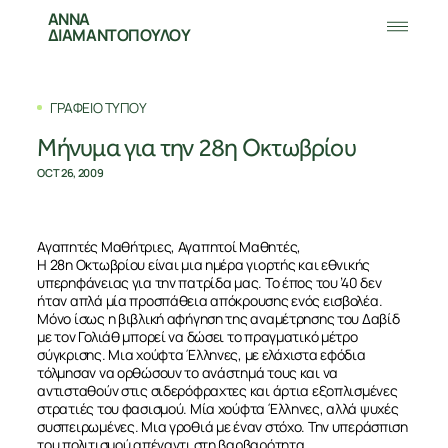
ΑΝΝΑ
ΔΙΑΜΑΝΤΟΠΟΥΛΟΥ
ΓΡΑΦΕΙΟ ΤΥΠΟΥ
Μήνυμα για την 28η Οκτωβρίου
OCT 26, 2009
Αγαπητές Μαθήτριες, Αγαπητοί Μαθητές,
Η 28η Οκτωβρίου είναι μια ημέρα γιορτής και εθνικής
υπερηφάνειας για την πατρίδα μας. Το έπος του ’40 δεν
ήταν απλά μία προσπάθεια απόκρουσης ενός εισβολέα.
Μόνο ίσως η βιβλική αφήγηση της αναμέτρησης του Δαβίδ
με τον Γολιάθ μπορεί να δώσει το πραγματικό μέτρο
σύγκρισης. Μια χούφτα Έλληνες, με ελάχιστα εφόδια
τόλμησαν να ορθώσουν το ανάστημά τους και να
αντισταθούν στις σιδερόφραχτες και άρτια εξοπλισμένες
στρατιές του φασισμού. Μία χούφτα Έλληνες, αλλά ψυχές
συσπειρωμένες. Μια γροθιά με έναν στόχο. Την υπεράσπιση
του πολιτισμού απέναντι στη βαρβαρότητα.