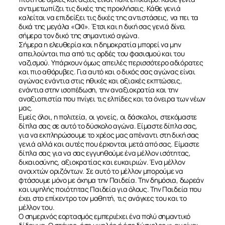
αντιμετωπίζει τις δικές της προκλήσεις. Κάθε γενιά
καλείται να επιδείξει τις δικές της αντιστάσεις, να πει τα
δικά της μεγάλα «ΟΧΙ». Έτσι και η δική σας γενιά δίνει
σήμερα τον δικό της σημαντικό αγώνα.
Σήμερα η ελευθερία και η δημοκρατία μπορεί να μην
απειλούνται πια από τις ορδές του φασισμού και του
ναζισμού. Υπάρχουν όμως απειλές περισσότερο αδιόρατες
και πιο αθόρυβες. Για αυτό και ο δικός σας αγώνας είναι
αγώνας ενάντια στις ηθικές και αξιακές εκπτώσεις,
ενάντια στην ισοπέδωση, την αναξιοκρατία και την
αναξιοπιστία που πνίγει τις ελπίδες και τα όνειρα των νέων
μας.
Εμείς όλοι, η πολιτεία, οι γονείς, οι δάσκαλοι, στεκόμαστε
δίπλα σας σε αυτό το δύσκολο αγώνα. Είμαστε δίπλα σας,
για να εκπληρώσουμε το χρέος μας απέναντι στη δική σας
γενιά αλλά και αυτές που έρχονται μετά από σας. Είμαστε
δίπλα σας για να σας εγγυηθούμε ένα μέλλον ισότητας,
ΣΧΕΤΙΚΑ
δικαιοσύνης, αξιοκρατίας και ευκαιριών. Ένα μέλλον
ανοιχτών οριζόντων. Σε αυτό το μέλλον μπορούμε να
φτάσουμε μόνο με όχημα την Παιδεία. Την δημόσια, δωρεάν
ΝΕΑ
και υψηλής ποιότητας Παιδεία για όλους. Την Παιδεία που
έχει στο επίκεντρο τον μαθητή, τις ανάγκες του και το
μέλλον του.
Ο σημερινός εορτασμός εμπεριέχει ένα πολύ σημαντικό