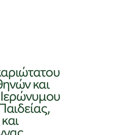
καριώτατου
ηνών και
 Ιερώνυμου
Παιδείας,
 και
ννας