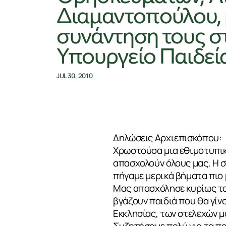
Διαμαντοπούλου, 
συνάντηση τους σ
Υπουργείο Παιδεί
JUL 30, 2010
Δηλώσεις Αρχιεπισκόπου:
Χρωστούσα μια εθιμοτυπικ
απασχολούν όλους μας. Η σ
πήγαμε μερικά βήματα πιο
Μας απασχόλησε κυρίως το
βγάζουν παιδιά που θα γί
Εκκλησίας, των στελεχών μ
Συζητήσαμε πολύ για τα πα