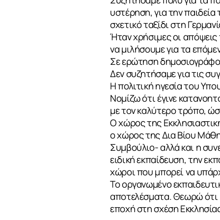
υστέρηση, για την παιδεία
σχετικό ταξίδι στη Γερμανί
Ήταν χρήσιμες οι απόψεις 
να μιλήσουμε για τα επόμε
ΣΧΕΤΙΚΑ
Σε ερώτηση δημοσιογράφου
Δεν συζητήσαμε για τις σ
Η πολιτική ηγεσία του Υπο
Νομίζω ότι έγινε κατανοητ
ΝΕΑ
με τον καλύτερο τρόπο, ώσ
Ο χώρος της Εκκλησιαστικής
ο χώρος της Δια Βίου Μάθη
Συμβούλιο- αλλά και η συν
ΕΠΙΚΟΙΝΩΝ
ειδική εκπαίδευση, την εκ
χώροι που μπορεί να υπάρ
Το οργανωμένο εκπαιδευτικ
αποτελέσματα. Θεωρώ ότι η
εποχή στη σχέση Εκκλησίας