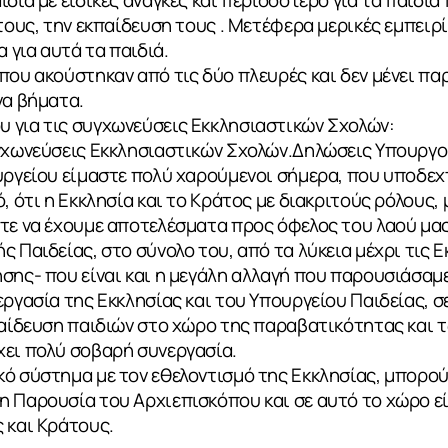
 τους, την εκπαίδευση τους . Μετέφερα μερικές εμπειρ
α για αυτά τα παιδιά.
που ακούστηκαν από τις δύο πλευρές και δεν μένει πα
να βήματα.
 για τις συγχωνεύσεις Εκκλησιαστικών Σχολών:
υγχωνεύσεις Εκκλησιαστικών Σχολών.Δηλώσεις Υπουργο
υργείου είμαστε πολύ χαρούμενοι σήμερα, που υποδεχ
ό, ότι η Εκκλησία και το Κράτος με διακριτούς ρόλους
τε να έχουμε αποτελέσματα προς όφελος του λαού μας
 Παιδείας, στο σύνολο του, από τα λύκεια μέχρι τις Ε
σης- που είναι και η μεγάλη αλλαγή που παρουσιάσαμ
εργασία της Εκκλησίας και του Υπουργείου Παιδείας, 
ΙΑ
παίδευση παιδιών στο χώρο της παραβατικότητας και τ
χει πολύ σοβαρή συνεργασία.
ό σύστημα με τον εθελοντισμό της Εκκλησίας, μπορού
 Παρουσία του Αρχιεπισκόπου και σε αυτό το χώρο είν
 και Κράτους.