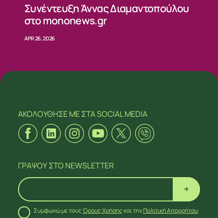
Συνέντευξη Άννας Διαμαντοπούλου
στο mononews.gr
APR 26, 2026
ΑΚΟΛΟΥΘΗΣΕ ΜΕ
ΣΤΑ SOCIAL MEDIA
ΓΡΑΨΟΥ
ΣΤΟ NEWSLETTER
Συμφωνώ με τους
Όρους Χρήσης
και την
Πολιτική Απορρήτου
.
ΑΚΟΛΟΥΘΗΣΕ ΜΕ
ΣΤΑ SOCIAL MEDIA