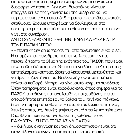
αποφάσεις και τα πράγματα μπορούν να μπουν σε μια
διαφορετική πορεία. Δεν είναι δυνατόν να γίνουμε
επαγγελματίες της γκρίνιας και της μιζέριας και να
περιφέρουμε την απαισιοδοξία μας στους ραδιοφωνικούς
σταθμούς. Έχουμε υποχρέωση να δουλέψουμε στο
εσωτερικό μας προς πάσα κατεύθυνση και αυτό πρέπει να
γίνει στο συνέδριο».
ΑΝ ΤΟ ΣΥΝΕΔΡΙΟ ΑΠΟΤΕΛΕΙ ΤΗΝ ΤΕΛΕΥΤΑΙΑ ΕΥΚΑΙΡΙΑ ΓΙΑ
ΤΟΝ Γ. ΠΑΠΑΝΔΡΕΟΥ:
«Η πολιτική δεν σηματοδοτείται από τελευταίες ευκαιρίες.
Η επομένη του συνεδρίου πρέπει να λύσει με τον πιο
πειστικό τρόπο το θέμα της ενότητας του ΠΑΣΟΚ, που είναι
πολύ σοβαρό ζητούμενο. Θα πρέπει να λύσει το ζήτημα της
αποτελεσματικότητας, ώστε να λειτουργεί με ταχύτητα και
να βρει τη ζωντάνια του. Να έχει λόγο ενοποιητικό και
πολιτικά καθαρό. Μπορεί να γίνει αυτό μέχρι το συνέδριο;
Όταν τα πράγματα είναι τόσο δύσκολα, όπως σήμερα για το
ΠΑΣΟΚ, ο καθένας πια αναλαμβάνει τις ευθύνες του σε
οποιοδήποτε επίπεδο και να βρίσκεται. Κανένας, πάντως,
δεν είναι άμοιρος ευθυνών. Η ιστορία με λευκές επιταγές,
λευκές απεργίες, λευκές ψήφους και όλα τα λευκά τελείωσε.
Ο καθένας πρέπει να αναλάβει τις ευθύνες του».
ΓΙΑ ΚΥΒΕΡΝΗΣΗ ΣΥΝΕΡΓΑΣΙΑΣ ΝΔ-ΠΑΣΟΚ:
«Η δική μου ανάγνωση και των δημοσκοπήσεων είναι ότι
στην ελληνική κοινωνία υπάρχει μια εντυπωσιακή