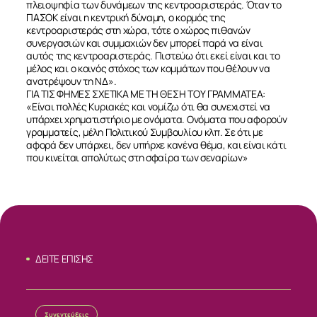
πλειοψηφία των δυνάμεων της κεντροαριστεράς. Όταν το
ΠΑΣΟΚ είναι η κεντρική δύναμη, ο κορμός της
κεντροαριστεράς στη χώρα, τότε ο χώρος πιθανών
συνεργασιών και συμμαχιών δεν μπορεί παρά να είναι
αυτός της κεντροαριστεράς. Πιστεύω ότι εκεί είναι και το
μέλος και ο κοινός στόχος των κομμάτων που θέλουν να
ανατρέψουν τη ΝΔ».
ΓΙΑ ΤΙΣ ΦΗΜΕΣ ΣΧΕΤΙΚΑ ΜΕ ΤΗ ΘΕΣΗ ΤΟΥ ΓΡΑΜΜΑΤΕΑ:
«Είναι πολλές Κυριακές και νομίζω ότι θα συνεχιστεί να
υπάρχει χρηματιστήριο με ονόματα. Ονόματα που αφορούν
ΣΧΕΤΙΚΑ
γραμματείς, μέλη Πολιτικού Συμβουλίου κλπ. Σε ότι με
αφορά δεν υπάρχει, δεν υπήρχε κανένα θέμα, και είναι κάτι
που κινείται απολύτως στη σφαίρα των σεναρίων»
ΝΕΑ
ΕΠΙΚΟΙΝΩΝΙΑ
ΔΕΙΤΕ ΕΠΙΣΗΣ
Συνεντεύξεις