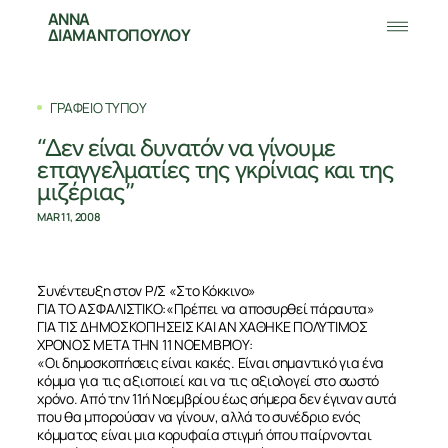
ΑΝΝΑ
ΔΙΑΜΑΝΤΟΠΟΥΛΟΥ
ΓΡΑΦΕΙΟ ΤΥΠΟΥ
“Δεν είναι δυνατόν να γίνουμε
επαγγελματίες της γκρίνιας και της
μιζέριας”
MAR 11, 2008
Συνέντευξη στον Ρ/Σ «Στο Κόκκινο»
ΓΙΑ ΤΟ ΑΣΦΑΛΙΣΤΙΚΟ:«Πρέπει να αποσυρθεί πάραυτα»
ΓΙΑ ΤΙΣ ΔΗΜΟΣΚΟΠΗΣΕΙΣ ΚΑΙ ΑΝ ΧΑΘΗΚΕ ΠΟΛΥΤΙΜΟΣ
ΧΡΟΝΟΣ ΜΕΤΑ ΤΗΝ 11 ΝΟΕΜΒΡΙΟΥ:
«Οι δημοσκοπήσεις είναι κακές. Είναι σημαντικό για ένα
κόμμα για τις αξιοποιεί και να τις αξιολογεί στο σωστό
χρόνο. Από την 11ή Νοεμβρίου έως σήμερα δεν έγιναν αυτά
που θα μπορούσαν να γίνουν, αλλά το συνέδριο ενός
κόμματος είναι μια κορυφαία στιγμή όπου παίρνονται