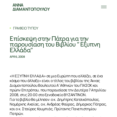
ΑΝΝΑ
ΔΙΑΜΑΝΤΟΠΟΥΛΟΥ
ΓΡΑΦΕΙΟ ΤΥΠΟΥ
Επίσκεψη στην Πάτρα για την
παρουσίαση του Βιβλίου ” Εξυπνη
Ελλάδα”
APR 6, 2008
«Η ΕΞΥΠΝΗ ΕΛΛΑΔΑ» σε μια Ευρώπη που αλλάζει, σε ένα
κόσμο που άλλαξε» είναι ο τίτλος του βιβλίου της Άννας
Διαμαντοπούλου Βουλευτού Α’ Αθηνών του ΠΑΣΟΚ και
πρώην Επιτρόπου, που παρουσίασε την Δευτέρα 7 Απριλίου
2008, στις 20:00 στο ξενοδοχείο ΒΥΖΑΝΤΙΝΟΝ.
Για το βιβλίο θα μίλησαν: ο κ. Δημήτρης Κατσικόπουλος,
Νομάρχης Αχαίας, ο κ. Ανδρέας Φούρας, Δήμαρχος Πάτρας,
και ο κ. Σταύρος Κουμπιάς, Πρύτανης Πανεπιστημίου
Πατρών.