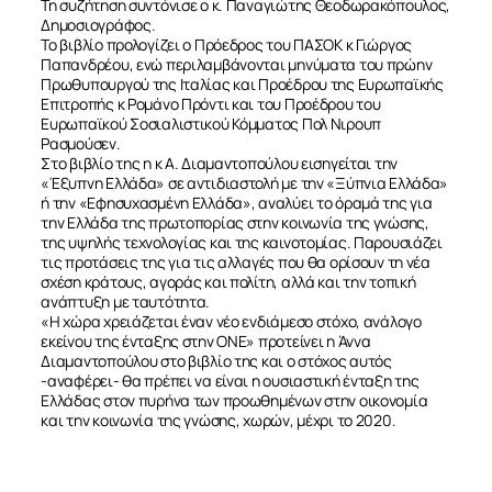
Τη συζήτηση συντόνισε ο κ. Παναγιώτης Θεοδωρακόπουλος,
Δημοσιογράφος.
Το βιβλίο προλογίζει ο Πρόεδρος του ΠΑΣΟΚ κ Γιώργος
Παπανδρέου, ενώ περιλαμβάνονται μηνύματα του πρώην
Πρωθυπουργού της Ιταλίας και Προέδρου της Ευρωπαϊκής
Επιτροπής κ Ρομάνο Πρόντι και του Προέδρου του
Ευρωπαϊκού Σοσιαλιστικού Κόμματος Πολ Νιρουπ
Ρασμούσεν.
Στο βιβλίο της η κ Α. Διαμαντοπούλου εισηγείται την
«Έξυπνη Ελλάδα» σε αντιδιαστολή με την «Ξύπνια Ελλάδα»
ή την «Εφησυχασμένη Ελλάδα», αναλύει το όραμά της για
την Ελλάδα της πρωτοπορίας στην κοινωνία της γνώσης,
της υψηλής τεχνολογίας και της καινοτομίας. Παρουσιάζει
τις προτάσεις της για τις αλλαγές που θα ορίσουν τη νέα
σχέση κράτους, αγοράς και πολίτη, αλλά και την τοπική
ανάπτυξη με ταυτότητα.
«Η χώρα χρειάζεται έναν νέο ενδιάμεσο στόχο, ανάλογο
εκείνου της ένταξης στην ΟΝΕ» προτείνει η Άννα
Διαμαντοπούλου στο βιβλίο της και ο στόχος αυτός
-αναφέρει- θα πρέπει να είναι η ουσιαστική ένταξη της
Ελλάδας στον πυρήνα των προωθημένων στην οικονομία
και την κοινωνία της γνώσης, χωρών, μέχρι το 2020.