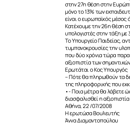
στην 27η θέση στην Ευρώπη
μόνο το 13% των εκπαιδευτ
είναι ο ευρωπαϊκός μέσος 
Κατέχουμε την 26η θέση σ
υπολογιστές στην τάξη με 
ΣΧΕΤΙΚΑ
Το Υπουργείο Παιδείας, αν
τυμπανοκρουσίες την υλο
που δύο χρόνια τώρα παραμ
αξιοπιστία των σημαντικώ
ΝΕΑ
Ερωτάται ο Κος Υπουργός
– Πότε θα πληρωθούν τα 
της πληροφορικής που εκκρ
•- Ποια μέτρα θα λάβετε ώ
ΕΠΙΚΟΙΝΩΝ
διασφαλισθεί η αξιοπιστί
Αθήνα, 22 /07/2008
Η ερωτώσα Βουλευτής
Άννα Διαμαντοπούλου