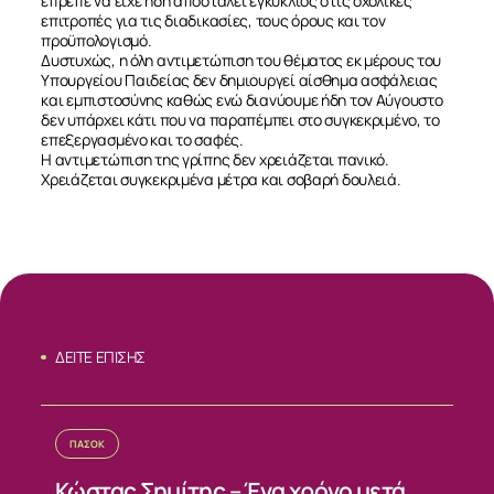
έπρεπε να είχε ήδη αποσταλεί εγκύκλιος στις σχολικές
επιτροπές για τις διαδικασίες, τους όρους και τον
προϋπολογισμό.
Δυστυχώς, η όλη αντιμετώπιση του θέματος εκ μέρους του
Υπουργείου Παιδείας δεν δημιουργεί αίσθημα ασφάλειας
και εμπιστοσύνης καθώς ενώ διανύουμε ήδη τον Αύγουστο
δεν υπάρχει κάτι που να παραπέμπει στο συγκεκριμένο, το
επεξεργασμένο και το σαφές.
Η αντιμετώπιση της γρίπης δεν χρειάζεται πανικό.
Χρειάζεται συγκεκριμένα μέτρα και σοβαρή δουλειά.
ΔΕΙΤΕ ΕΠΙΣΗΣ
ΣΧΕΤΙΚΑ
ΝΕΑ
ΠΑΣΟΚ
Κώστας Σημίτης – Ένα χρόνο μετά