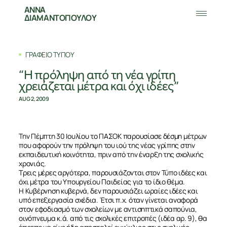
ΑΝΝΑ
ΔΙΑΜΑΝΤΟΠΟΥΛΟΥ
ΓΡΑΦΕΙΟ ΤΥΠΟΥ
“Η πρόληψη από τη νέα γρίπη
χρειάζεται μέτρα και όχι ιδέες”
AUG 2, 2009
Την Πέμπτη 30 Ιουλίου το ΠΑΣΟΚ παρουσίασε δέσμη μέτρων
που αφορούν την πρόληψη του ιού της νέας γρίπης στην
εκπαιδευτική κοινότητα, πριν από την έναρξη της σχολικής
χρονιάς.
Τρεις μέρες αργότερα, παρουσιάζονται στον Τύπο ιδέες και
όχι μέτρα του Υπουργείου Παιδείας για το ίδιο θέμα.
Η Κυβέρνηση κυβερνά, δεν παρουσιάζει ωραίες ιδέες και
υπό επεξεργασία σχέδια. Έτσι π.χ. όταν γίνεται αναφορά
στον εφοδιασμό των σχολείων με αντισηπτικά σαπούνια,
οινόπνευμα κ.ά. από τις σχολικές επιτροπές (ιδέα αρ. 9), θα