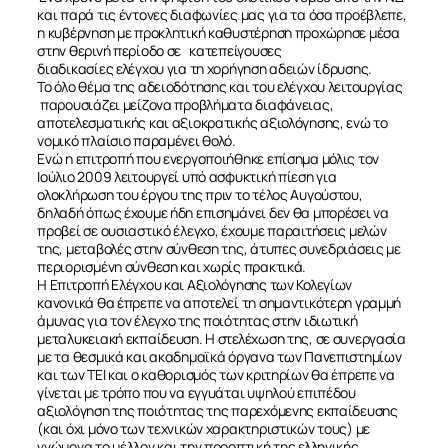
και παρά τις έντονες διαφωνίες μας για τα όσα προέβλεπε,
η κυβέρνηση με προκλητική καθυστέρηση προχώρησε μέσα
στην θερινή περίοδο σε κατεπείγουσες
διαδικασίες ελέγχου για τη χορήγηση αδειών ίδρυσης.
Το όλο θέμα της αδειοδότησης και του ελέγχου λειτουργίας
παρουσιάζει μείζονα προβλήματα διαφάνειας,
αποτελεσματικής και αξιοκρατικής αξιολόγησης, ενώ το
νομικό πλαίσιο παραμένει θολό.
Ενώ η επιτροπή που ενεργοποιήθηκε επίσημα μόλις τον
Ιούλιο 2009 λειτουργεί υπό ασφυκτική πίεση για
ολοκλήρωση του έργου της πριν το τέλος Αυγούστου,
δηλαδή όπως έχουμε ήδη επισημάνει δεν θα μπορέσει να
προβεί σε ουσιαστικό έλεγχο, έχουμε παραιτήσεις μελών
της, μεταβολές στην σύνθεση της, άτυπες συνεδριάσεις με
περιορισμένη σύνθεση και χωρίς πρακτικά.
Η Επιτροπή Ελέγχου και Αξιολόγησης των Κολεγίων
κανονικά θα έπρεπε να αποτελεί τη σημαντικότερη γραμμή
άμυνας για τον έλεγχο της ποιότητας στην ιδιωτική
μεταλυκειακή εκπαίδευση. Η στελέχωση της, σε συνεργασία
με τα θεσμικά και ακαδημαϊκά όργανα των Πανεπιστημίων
και των ΤΕΙ και ο καθορισμός των κριτηρίων θα έπρεπε να
γίνεται με τρόπο που να εγγυάται υψηλού επιπέδου
αξιολόγηση της ποιότητας της παρεχόμενης εκπαίδευσης
(και όχι μόνο των τεχνικών χαρακτηριστικών τους) με
γνώμονα το μέλλον και την προοπτική της ελληνικής