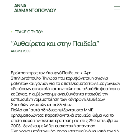
ΑΝΝΑ
ΔΙΑΜΑΝΤΟΠΟΥΛΟΥ
ΓΡΑΦΕΙΟ ΤΥΠΟΥ
“Αυθαίρετα και στην Παιδεία”
AUG 20, 2009
Ερώτηση προς τον Υπουργό Παιδείας κ. Άρη
Σπηλιωτόπουλο Την ώρα που κορυφώνεται η αγωνία
μαθητών και γονιών για τα αποτελέσματα των εισαγωγικών
εξετάσεων στη σχολή και την πόλη που τελικά θα φοιτήσει ο
καθένας, η κυβέρνηση με ανευθυνότητα προωθεί την
εσπευσμένη νομιμοποίηση των Κέντρων Ελευθέρων
Σπουδών γνωστών ως κολλεγίων.
Πολλά απ΄αυτά ήδη διαφημίζονται στα ΜΜΕ
χρησιμοποιώντας παραπλανητικά στοιχεία, θέμα για το
οποίο παρά την σχετική ερώτησή μας στις 29 Σεπτεμβρίου
2008 , δεν έχουμε λάβει ουσιαστική απάντηση.
Ένα χρόνο μετά την ψήφιση του σχετικού νόμου από την ΝΔ