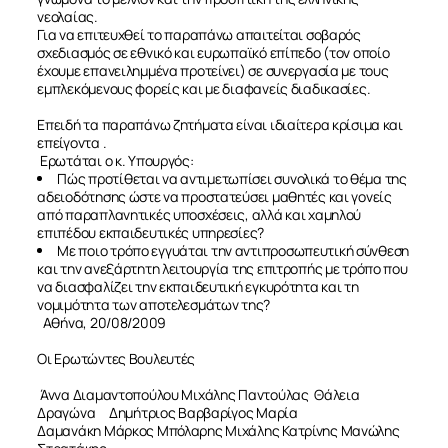
νεολαίας.
Για να επιτευχθεί το παραπάνω απαιτείται σοβαρός
σχεδιασμός σε εθνικό και ευρωπαϊκό επίπεδο (τον οποίο
έχουμε επανειλημμένα προτείνει) σε συνεργασία με τους
εμπλεκόμενους φορείς και με διαφανείς διαδικασίες.
Επειδή τα παραπάνω ζητήματα είναι ιδιαίτερα κρίσιμα και
επείγοντα .
Eρωτάται ο κ. Υπουργός:
Πώς προτίθεται να αντιμετωπίσει συνολικά το θέμα της
αδειοδότησης ώστε να προστατεύσει μαθητές και γονείς
από παραπλανητικές υποσχέσεις, αλλά και χαμηλού
επιπέδου εκπαιδευτικές υπηρεσίες?
Με ποιο τρόπο εγγυάται την αντιπροσωπευτική σύνθεση
και την ανεξάρτητη λειτουργία της επιτροπής με τρόπο που
να διασφαλίζει την εκπαιδευτική εγκυρότητα και τη
ΣΧΕΤΙΚΑ
νομιμότητα των αποτελεσμάτων της?
Αθήνα, 20/08/2009
ΝΕΑ
Οι Ερωτώντες Βουλευτές
Άννα Διαμαντοπούλου Μιχάλης Παντούλας Θάλεια
ΕΠΙΚΟΙΝΩΝΙΑ
Δραγώνα Δημήτριος Βαρβαρίγος Μαρία
Δαμανάκη Μάρκος Μπόλαρης Μιχάλης Κατρίνης Μανώλης