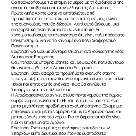
Θα προχωρήσουμε τις επόμενες μέρες με τη διαδικασία της
ανοιχτής διαβούλευσης στην αλλαγή της Διοικούσας
Πρυτανικής Αρχής ώστε να αποτελείται από
προσωπικότητες από το χώρο της επιστήμης ,της τέχνης,
της οικονομίας, που θα δώσουν -γιατί αυτό θέλουμε- μια
διαφορετική πνοή σε αυτό το Πανεπιστήμιο. Ας
χρησιμοποιήσουμε το πλεονέκτημα ότι είναι πολύ πρόσφατο
Πανεπιστήμιο, για να το κάνουμε ένα πολύ διαφορετικό
Πανεπιστήμιο.
Ερώτηση: Θα έχουμε σύντομα επίσημη ανακοίνωση της νέας
Διοικούσας Επιτροπής;
Θα ζητήσουμε υποψηφιότητες και θεωρώ ότι πολύ σύντομα
θα ανακοινωθεί η νέα Διοικούσα Επιτροπή.
Ερώτηση: Όσον αφορά τα προβλήματα σχολικής στέγης
-που γνωρίζετε ότι στην Αιτωλοακαρνανία είναι πάρα πολλά
-είναι και επιτακτικές ανάγκες- πως θα κινηθεί το
Υπουργείο για την επίλυσή τους;
Η Αιτωλοακαρνανία ανήκει στους πέντε νομούς της χώρας,
σύμφωνα με έρευνα της ΓΣΕΕ και με τα δικά μας στοιχεία,
με τα μεγαλύτερα προβλήματα σχολικής στέγης. Είχαμε μια
επικοινωνία και με το Νομάρχη και με το Δήμαρχο αλλά και
με τους βουλευτές του νομού. Για τα θέματα αυτά θα γίνει
ειδική επίσκεψη στο Αγρίνιο.
Ερώτηση: Σχετικά με τις προσλήψεις εκπαιδευτικών.
Υπάρχουν εκπαιδευτικοί που ήταν σε δυσπρόσιτες