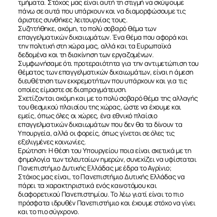
τμήματα. Στόχος μας είναι αυτή τη στιγμή να σκύψουμε
πάνω σε αυτά που υπάρχουν και να διαμορφώσουμε τις
άριστες συνθήκες λειτουργίας τους.
Συζητήθηκε, ακόμη, το πολύ σοβαρό θέμα των
επαγγελματικών δικαιωμάτων. Ένα θέμα που αφορά και
την πολιτική στη χώρα μας, αλλά και τα Ευρωπαϊκά
δεδομένα και τη διακίνηση των εργαζομένων.
Συμφωνήσαμε ότι προτεραιότητα για την αντιμετώπιση του
θέματος των επαγγελματικών δικαιωμάτων, είναι η άμεση
διευθέτηση των εκκρεμοτήτων που υπάρχουν και για τις
οποίες είμαστε σε διαπραγμάτευση.
Σχετίζονται ακόμη και με το πολύ σοβαρό θέμα της αλλαγής
του θεσμικού πλαισίου της χώρας, ώστε να έχουμε και
εμείς, όπως όλες οι χώρες, ένα εθνικό πλαίσιο
επαγγελματικών δικαιωμάτων που δεν θα τα δίνουν τα
Υπουργεία, αλλά οι φορείς, όπως γίνεται σε όλες τις
εξελιγμένες κοινωνίες.
Ερώτηση: Η θέση του Υπουργείου ποια είναι σχετικά με τη
φημολογία των τελευταίων ημερών, συνεχίζει να υφίσταται
Πανεπιστήμιο Δυτικής Ελλάδας με έδρα το Αγρίνιο;
Στόχος μας είναι, το Πανεπιστήμιο Δυτικής Ελλάδας να
πάρει τα χαρακτηριστικά ενός καινοτόμου και
διαφορετικού Πανεπιστημίου. Το λέω γιατί είναι το πιο
πρόσφατα ιδρυθέν Πανεπιστήμιο και έχουμε στόχο να γίνει
και το πιο σύγχρονο.