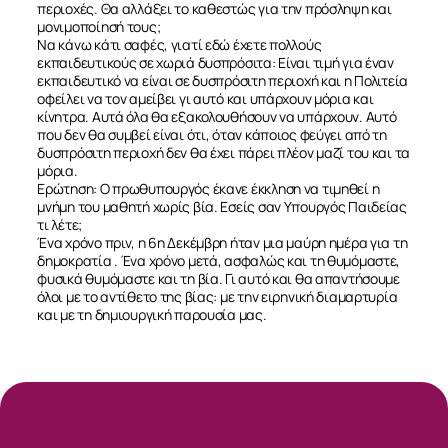
ΣΧΕΤΙΚΑ
περιοχές. Θα αλλάξει το καθεστώς για την πρόσληψη και
μονιμοποίησή τους;
Να κάνω κάτι σαφές, γιατί εδώ έχετε πολλούς
ΝΕΑ
εκπαιδευτικούς σε χωριά δυσπρόσιτα: Είναι τιμή για έναν
εκπαιδευτικό να είναι σε δυσπρόσιτη περιοχή και η Πολιτεία
οφείλει να τον αμείβει γι αυτό και υπάρχουν μόρια και
κίνητρα. Αυτά όλα θα εξακολουθήσουν να υπάρχουν. Αυτό
ΕΠΙΚΟΙΝΩΝΙΑ
που δεν θα συμβεί είναι ότι, όταν κάποιος φεύγει από τη
δυσπρόσιτη περιοχή δεν θα έχει πάρει πλέον μαζί του και τα
μόρια.
Ερώτηση: Ο πρωθυπουργός έκανε έκκληση να τιμηθεί η
μνήμη του μαθητή χωρίς βία. Εσείς σαν Υπουργός Παιδείας
τι λέτε;
Ένα χρόνο πριν, η 6η Δεκέμβρη ήταν μια μαύρη ημέρα για τη
δημοκρατία . Ένα χρόνο μετά, ασφαλώς και τη θυμόμαστε,
φυσικά θυμόμαστε και τη βία. Γι αυτό και θα απαντήσουμε
όλοι με το αντίθετο της βίας: με την ειρηνική διαμαρτυρία
και με τη δημιουργική παρουσία μας.