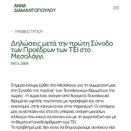
ΑΝΝΑ
ΔΙΑΜΑΝΤΟΠΟΥΛΟΥ
ΓΡΑΦΕΙΟ ΤΥΠΟΥ
Δηλώσεις μετά την πρώτη Σύνοδο
των Προέδρων των ΤΕΙ στο
Μεσολόγγι
DEC 4, 2009
Σήμερα έχουμε έρθει στο Μεσολόγγι για τη συμμετοχή μας
στη Σύνοδο της ηγεσίας των Τεχνολογικών Ιδρυμάτων της
χώρας . Η χώρα έχει ανάγκη από διακριτά Τεχνολογικά
Ιδρύματα υψηλής ποιότητας με προσφορά και στην
οικονομία, στην κοινωνία και στην παραγωγή. Οι απόψεις
μας συνέπεσαν και στο ότι υπάρχει ανάγκη μεγάλων
αλλαγών που έχουν να κάνουν και με τη χωροταξική και με
τη θεματική αναδιάρθρωση των ΤΕΙ.
Το πρόβλημά μας δεν είναι να δημιουργούμε συνέχεια νέα