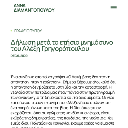
ΑΝΝΑ
ΔΙΑΜΑΝΤΟΠΟΥΛΟΥ
ΓΡΑΦΕΙΟ ΤΥΠΟΥ
Δήλωση μετά το ετήσιο μνημόσυνο
του Αλέξη Γρηγορόπουλου
DEC 6, 2009
Ένα σύνθημα στο τοίχο γράφει «Ο Δεκέμβρης δεν ήταν η
απάντηση, ήταν η ερώτηση». Σήμερα ξέρουμε όλοι καλά ότι
η απάντηση δεν βρίσκεται στη βία και την καταστροφή. Η
νεολαία στην πατρίδα μας ήταν πάντα στην πρώτη γραμμή
των αγώνων για τη δημοκρατία και τα δικαιώματα. Οι νέοι
και σήμερα τιμούν τη μνήμη του Αλέξανδρου στέλνοντας
ένα ηχηρό μήνυμα κατά της βίας. Η βία, όπως κι αν
εκφράζεται, όποιου χρώματος μανδύα κι αν φορά, είναι
εχθρός της δημοκρατίας, της παιδείας, της νεολαίας. Και
εμείς όλοι, Πολιτεία και Κοινωνία, έχουμε χρέος να είμαστε