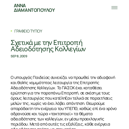
ΑΝΝΑ
ΔΙΑΜΑΝΤΟΠΟΥΛΟΥ
ΓΡΑΦΕΙΟ ΤΥΠΟΥ
Σχετικά με την Επιτροπή
Αδειοδότησης Κολλεγίων
SEP 8, 2009
Ο υπουργός Παιδείας συνεχίζει να προωθεί την αδιαφανή
και θολής νομιμότητας λειτουργία της Επιτροπής
Αδειοδότησης Κολλεγίων. Το ΠΑΣΟΚ έχει καταθέσει
ερώτηση για την παραπάνω Επιτροπή, σε σχέση με τους
όρους λειτουργίας που κατέληξαν τελικά σε παραιτήσεις
μελών της, χωρίς να έχει λάβει απάντηση. Θεωρούμε
απαράδεκτη την ενέργεια του ΥΠΕΠΘ, καθώς επί ένα χρόνο
αδρανούσε και τώρα «τακτοποιεί» τα θέματα
αδειοδότησης των κολλεγίων, εν μέσω προεκλογικής
περιόδου. Μετά από αυτές τις εξελίξεις, κάθε ενέργεια