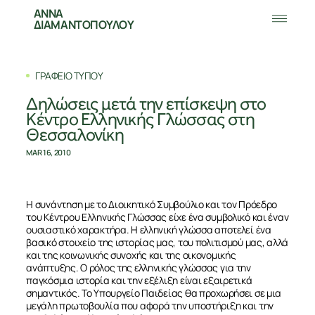
ΑΝΝΑ
ΔΙΑΜΑΝΤΟΠΟΥΛΟΥ
ΓΡΑΦΕΙΟ ΤΥΠΟΥ
Δηλώσεις μετά την επίσκεψη στο
Κέντρο Ελληνικής Γλώσσας στη
Θεσσαλονίκη
MAR 16, 2010
Η συνάντηση με το Διοικητικό Συμβούλιο και τον Πρόεδρο
του Κέντρου Ελληνικής Γλώσσας είχε ένα συμβολικό και έναν
ουσιαστικό χαρακτήρα. Η ελληνική γλώσσα αποτελεί ένα
βασικό στοιχείο της ιστορίας μας, του πολιτισμού μας, αλλά
και της κοινωνικής συνοχής και της οικονομικής
ανάπτυξης. Ο ρόλος της ελληνικής γλώσσας για την
παγκόσμια ιστορία και την εξέλιξη είναι εξαιρετικά
σημαντικός. Το Υπουργείο Παιδείας θα προχωρήσει σε μια
μεγάλη πρωτοβουλία που αφορά την υποστήριξη και την