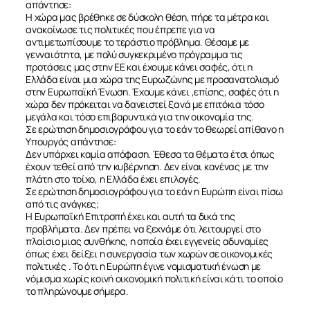
απάντησε:
Η χώρα μας βρέθηκε σε δύσκολη θέση, πήρε τα μέτρα και
ανακοίνωσε τις πολιτικές που έπρεπε για να
αντιμετωπίσουμε το τεράστιο πρόβλημα. Θέσαμε με
γενναιότητα, με πολύ συγκεκριμένο πρόγραμμα τις
προτάσεις μας στην ΕΕ και έχουμε κάνει σαφές, ότι η
Ελλάδα είναι μια χώρα της Ευρωζώνης με προσανατολισμό
στην Ευρωπαϊκή Ένωση. Έχουμε κάνει ,επίσης, σαφές ότι η
χώρα δεν πρόκειται να δανειστεί ξανά με επιτόκια τόσο
μεγάλα και τόσο επιβαρυντικά για την οικονομία της.
Σε ερώτηση δημοσιογράφου για το εάν το θεωρεί απίθανο η
Υπουργός απάντησε:
Δεν υπάρχει καμία απόφαση. Έθεσα τα θέματα έτσι όπως
έχουν τεθεί από την κυβέρνηση. Δεν είναι κανένας με την
ΣΧΕΤΙΚΑ
πλάτη στο τοίχο, η Ελλάδα έχει επιλογές.
Σε ερώτηση δημοσιογράφου για το εάν η Ευρώπη είναι πίσω
από τις ανάγκες;
ΝΕΑ
Η Ευρωπαϊκή Επιτροπή έχει και αυτή τα δικά της
προβλήματα. Δεν πρέπει να ξεχνάμε ότι λειτουργεί στο
πλαίσιο μιας συνθήκης, η οποία έχει εγγενείς αδυναμίες
ΕΠΙΚΟΙΝΩΝΙΑ
όπως έχει δείξει η συνεργασία των χωρών σε οικονομικές
πολιτικές . Το ότι η Ευρώπη έγινε νομισματική ένωση με
νόμισμα χωρίς κοινή οικονομική πολιτική είναι κάτι το οποίο
το πληρώνουμε σήμερα.