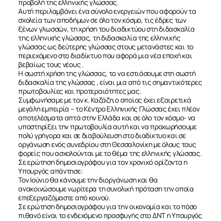
προβολή της ελληνικής γλώσσας.
Αυτή περιλαμβάνει ένα σύνολο ενεργειών που αφορούν τα
σχολεία των αποδήμων σε όλο τον κόσμο, τις έδρες των
ξένων γλωσσών, τη χρήση του διαδικτύου στη διδασκαλία
της ελληνικής γλώσσας, τη διδασκαλία της ελληνικής
γλώσσας ως δεύτερης γλώσσας στους μετανάστες και το
περιεχόμενο στο διαδίκτυο που αφορά μια νέα εποχή και
βεβαίως τους νέους .
Η σωστή χρήση της γλώσσας, το να εστιάσουμε στη σωστή
διδασκαλία της γλώσσας , είναι μια από τις σημαντικότερες
πρωτοβουλίες και προτεραιότητες μας.
Συμφωνήσαμε με τον κ. Καζάζη,ο οποίος έχει εξαιρετικά
μεγάλη εμπειρία – το Κέντρο Ελληνικής Γλώσσας έχει πλέον
αποτελέσματα απτά στην Ελλάδα και σε όλο τον κόσμο- να
υποστηρίξει την πρωτοβουλία αυτή και να προχωρήσουμε
πολύ γρήγορα και σε διαβούλευση στο διαδίκτυο και σε
οργάνωση ενός συνεδρίου στη Θεσσαλονίκη με όλους τους
φορείς που ασχολούνται με το θέμα της ελληνικής γλώσσας.
Σε ερώτηση δημοσιογράφου για τον χρονικό ορίζοντα η
Υπουργός απάντησε:
Τον Ιούνιο θα κάνουμε την διοργάνωση και θα
ανακοινώσουμε νωρίτερα τη συνολική πρόταση την οποία
επεξεργαζόμαστε από κοινού.
Σε ερώτηση δημοσιογράφου για την οικονομία και το πόσο
πιθανό είναι το ενδεχόμενο προσφυγής στο ΔΝΤ η Υπουργός