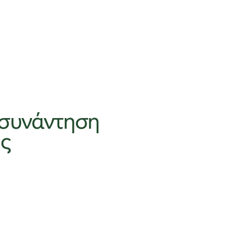
 συνάντηση
ης