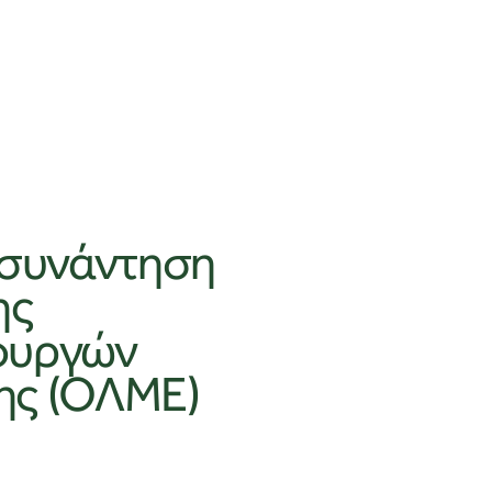
 συνάντηση
ης
ουργών
ης (ΟΛΜΕ)