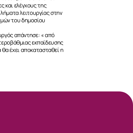
ες και ελέγχους της
βλήματα λειτουργίας στην
ισμών του δημοσίου
υργός απάντησε: « από
υτεροβάθμιας εκπαίδευσης
α θα έχει αποκατασταθεί η