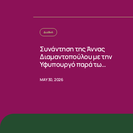
ΕΠΙΚΟΙΝΩΝ
Διεθνή
Συνάντηση της Άννας
Διαμαντοπούλου με την
Υφυπουργό παρά τω
Προέδρω κας Ειρήνης Πική
MAY 30, 2026