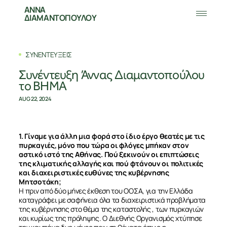
ΑΝΝΑ
ΔΙΑΜΑΝΤΟΠΟΥΛΟΥ
ΣΥΝΕΝΤΕΥΞΕΙΣ
Συνέντευξη Άννας Διαμαντοπούλου
το ΒΗΜΑ
AUG 22, 2024
1. Γίναμε για άλλη μια φορά στο ίδιο έργο θεατές με τις
πυρκαγιές, μόνο που τώρα οι φλόγες μπήκαν στον
αστικό ιστό της Αθήνας. Πού ξεκινούν οι επιπτώσεις
της κλιματικής αλλαγής και πού φτάνουν οι πολιτικές
και διαχειριστικές ευθύνες της κυβέρνησης
Μητσοτάκη;
Η πριν από δύο μήνες έκθεση του ΟΟΣΑ, για την Ελλάδα
καταγράφει με σαφήνεια όλα τα διαχειριστικά προβλήματα
της κυβέρνησης στο θέμα της καταστολής , των πυρκαγιών
και κυρίως της πρόληψης. Ο Διεθνής Οργανισμός χτύπησε