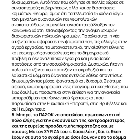
δικαιωμάτων. Αυτό ήταν που οδήγησε σε πολλές χώρες σε
συνασπισμούς κυβερνήσεων, αλλά και σε διασπάσεις
κομμάτων. Θεωρώ, όμως ότι τα τελευταία 15 χρόνια λόγω
των μεγάλων οικονομικών και γεωπολιτικών
ΣΧΕΤΙΚΑ
ανακατατάξεων, οι μεγάλες ανισότητες άλλαξαν τον
κοινωνικό χάρτη, επαναφέροντας την ανάγκη ισχυρών
διαχωριστικών πολιτικών γραμμών. Παρόλα αυτά, η νέα
ΝΕΑ
ατζέντα που αφορούσε την φτωχοποίηση, τις αλλαγές στην
αγορά εργασίας, το μεταναστευτικό, την αίσθηση εθνικής
και εσωτερικής ανασφάλειας και το δημογραφικό
ΕΠΙΚΟΙΝΩΝΙΑ
πρόβλημα δεν αναλύθηκαν έγκαιρα και με σοβαρές
προτάσεις από την σοσιαλδημοκρατία. Δυστυχώς, ήταν η
πολιτική ατζέντα που άρπαξαν τα ακροδεξιά και τα
λαϊκιστικά κόμματα δίνοντας εντελώς λάθος απαντήσεις,
δημιουργώντας μίσος, φανατισμό και διχασμό. Σε ότι με
αφορά, έχω διαμορφώσει νέες προγραμματικές θέσεις, που
έχω δουλέψει προσωπικά στην έκθεση για την αναγκαία
μεταρρύθμιση του Κοινωνικού Κράτους και που
παρουσίασα στην Ευρωπαϊκή Επιτροπή, στις Βρυξέλλες και
σε 11 κυβερνήσεις.
6. Μπορεί το ΠΑΣΟΚ να αποτελέσει πρωταγωνιστικό
πόλο έλξης για την ανασύνθεση της κεντροαριστεράς
και της ευρείας προοδευτικής παράταξης και με
ποιους; Με τον ΣΥΡΙΖΑ του κ. Κασσελάκη; Και τι θέση
έχουν σε αυτό το εγχείρημα όσοι έφυγαν από το κόμμα