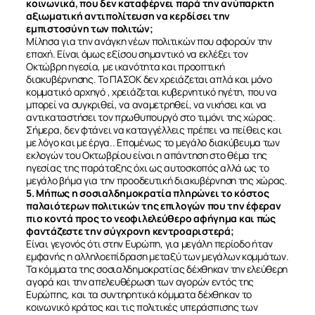
κοινωνικά, που δεν καταφέρνει παρά την ανύπαρκτη
αξιωματική αντιπολίτευση να κερδίσει την
εμπιστοσύνη των πολιτών;
Μίλησα για την ανάγκη νέων πολιτικών που αφορούν την
εποχή. Είναι όμως εξίσου σημαντικό να εκλέξει τον
Οκτώβρη ηγεσία, με ικανότητα και προοπτική
διακυβέρνησης. Το ΠΑΣΟΚ δεν χρειάζεται απλά και μόνο
κομματικό αρχηγό , χρειάζεται κυβερνητικό ηγέτη, που να
μπορεί να συγκριθεί, να αναμετρηθεί, να νικήσει και να
αντικαταστήσει τον πρωθυπουργό στο τιμόνι της χώρας.
Σήμερα, δεν φτάνει να καταγγέλλεις πρέπει να πείθεις και
με λόγο και με έργα.. Επομένως το μεγάλο διακύβευμα των
εκλογών του Οκτωβρίου είναι η απάντηση στο θέμα της
ηγεσίας της παράταξης όχι ως αυτοσκοπός αλλά ως το
μεγάλο βήμα για την προοδευτική διακυβέρνηση της χώρας.
5. Μήπως η σοσιαλδημοκρατία πληρώνει το κόστος
παλαιότερων πολιτικών της επιλογών που την έφεραν
πιο κοντά προς το νεοφιλελεύθερο αφήγημα και πώς
φαντάζεστε την σύγχρονη κεντροαριστερά;
Είναι γεγονός ότι στην Ευρώπη, για μεγάλη περίοδο ήταν
εμφανής η αλληλοεπίδραση μεταξύ των μεγάλων κομμάτων.
Τα κόμματα της σοσιαλδημοκρατίας δέχθηκαν την ελεύθερη
αγορά και την απελευθέρωση των αγορών εντός της
Ευρώπης, και τα συντηρητικά κόμματα δέχθηκαν το
κοινωνικό κράτος και τις πολιτικές υπεράσπισης των