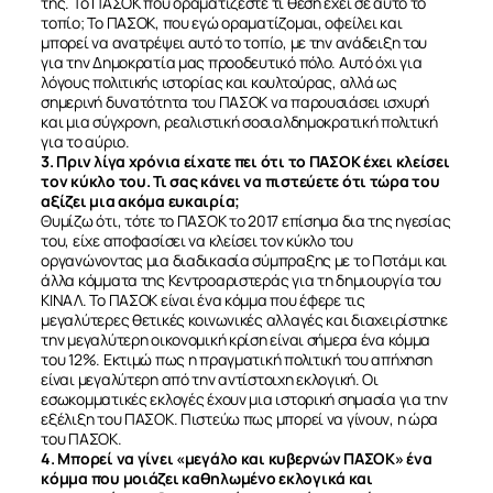
της. Το ΠΑΣΟΚ που οραματίζεστε τι θέση έχει σε αυτό το
τοπίο; Το ΠΑΣΟΚ, που εγώ οραματίζομαι, οφείλει και
μπορεί να ανατρέψει αυτό το τοπίο, με την ανάδειξη του
για την Δημοκρατία μας προοδευτικό πόλο. Αυτό όχι για
λόγους πολιτικής ιστορίας και κουλτούρας, αλλά ως
σημερινή δυνατότητα του ΠΑΣΟΚ να παρουσιάσει ισχυρή
και μια σύγχρονη, ρεαλιστική σοσιαλδημοκρατική πολιτική
για το αύριο.
3. Πριν λίγα χρόνια είχατε πει ότι το ΠΑΣΟΚ έχει κλείσει
τον κύκλο του. Τι σας κάνει να πιστεύετε ότι τώρα του
αξίζει μια ακόμα ευκαιρία;
Θυμίζω ότι, τότε το ΠΑΣΟΚ το 2017 επίσημα δια της ηγεσίας
του, είχε αποφασίσει να κλείσει τον κύκλο του
οργανώνοντας μια διαδικασία σύμπραξης με το Ποτάμι και
άλλα κόμματα της Κεντροαριστεράς για τη δημιουργία του
ΚΙΝΑΛ. Το ΠΑΣΟΚ είναι ένα κόμμα που έφερε τις
μεγαλύτερες θετικές κοινωνικές αλλαγές και διαχειρίστηκε
την μεγαλύτερη οικονομική κρίση είναι σήμερα ένα κόμμα
του 12%. Εκτιμώ πως η πραγματική πολιτική του απήχηση
είναι μεγαλύτερη από την αντίστοιχη εκλογική. Οι
εσωκομματικές εκλογές έχουν μια ιστορική σημασία για την
εξέλιξη του ΠΑΣΟΚ. Πιστεύω πως μπορεί να γίνουν, η ώρα
του ΠΑΣΟΚ.
4. Μπορεί να γίνει «μεγάλο και κυβερνών ΠΑΣΟΚ» ένα
κόμμα που μοιάζει καθηλωμένο εκλογικά και