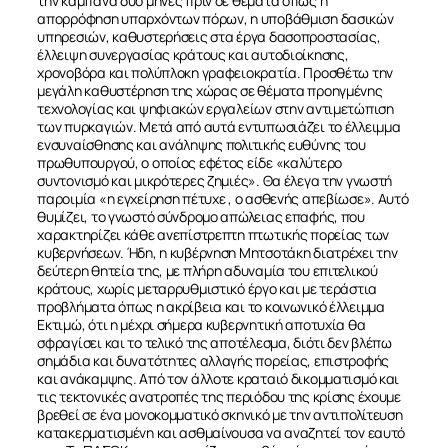
την καμπάνα δυο μήνες πριν σε θέματα όπως η
απορρόφηση υπαρχόντων πόρων, η υποβάθμιση δασικών
υπηρεσιών, καθυστερήσεις στα έργα δασοπροστασίας,
έλλειψη συνεργασίας κράτους και αυτοδιοίκησης,
χρονοβόρα και πολύπλοκη γραφειοκρατία. Προσθέτω την
μεγάλη καθυστέρηση της χώρας σε θέματα προηγμένης
τεχνολογίας και ψηφιακών εργαλείων στην αντιμετώπιση
των πυρκαγιών. Μετά από αυτά εντυπωσιάζει το έλλειμμα
ενσυναίσθησης και ανάληψης πολιτικής ευθύνης του
πρωθυπουργού, ο οποίος εφέτος είδε «καλύτερο
συντονισμό και μικρότερες ζημιές». Θα έλεγα την γνωστή
παροιμία «η εγχείρηση πέτυχε , ο ασθενής απεβίωσε». Αυτό
θυμίζει, το γνωστό σύνδρομο απώλειας επαφής, που
χαρακτηρίζει κάθε ανεπίστρεπτη πτωτικής πορείας των
κυβερνήσεων. Ήδη, η κυβέρνηση Μητσοτάκη διατρέχει την
δεύτερη θητεία της, με πλήρη αδυναμία του επιτελικού
κράτους, χωρίς μεταρρυθμιστικό έργο και με τεράστια
προβλήματα όπως η ακρίβεια και το κοινωνικό έλλειμμα
Εκτιμώ, ότι η μέχρι σήμερα κυβερνητική αποτυχία θα
σφραγίσει και το τελικό της αποτέλεσμα, διότι δεν βλέπω
σημάδια και δυνατότητες αλλαγής πορείας, επιστροφής
και ανάκαμψης. Από τον άλλοτε κραταιό δικομματισμό και
τις τεκτονικές ανατροπές της περιόδου της κρίσης έχουμε
βρεθεί σε ένα μονοκομματικό σκηνικό με την αντιπολίτευση
κατακερματισμένη και ασθμαίνουσα να αναζητεί τον εαυτό