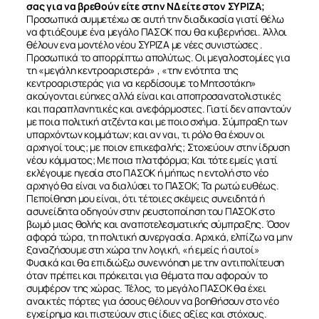
σας για να βρεθούν είτε στην ΝΔ είτε στον ΣΥΡΙΖΑ;
Προσωπικά συμμετέχω σε αυτή την διαδικασία γιατί θέλω
να φτιάξουμε ένα μεγάλο ΠΑΣΟΚ που θα κυβερνήσει. Άλλοι
θέλουν ενα μοντέλο νέου ΣΥΡΙΖΑ με νέες συνιστώσες .
Προσωπικά το απορρίπτω απολύτως. Οι μεγαλοστομίες για
τη «μεγάλη κεντροαριστερά» , «την ενότητα της
κεντροαριστεράς για να κερδίσουμε το Μητσοτάκη»
ακούγονται εύηχες αλλά είναι και αποπροσανατολιστικές
και παραπλανητικές και ανεφάρμοστες. Γιατί δεν απαντούν
με ποια πολιτική ατζέντα και με ποιο σχήμα. Σύμπραξη των
υπαρχόντων κομμάτων; και αν ναι, τι ρόλο θα έχουν οι
αρχηγοί τους; με ποιον επικεφαλής; Στοχεύουν στην ίδρυση
νέου κόμματος; Με ποια πλατφόρμα; Και τότε εμείς γιατί
εκλέγουμε ηγεσία στο ΠΑΣΟΚ ή μήπως η εντολή στο νέο
αρχηγό θα είναι να διαλύσει το ΠΑΣΟΚ; Τα ρωτώ ευθέως.
Πεποίθηση μου είναι, ότι τέτοιες σκέψεις συνειδητά ή
ασυνείδητα οδηγούν στην ρευστοποίηση του ΠΑΣΟΚ στο
βωμό μιας θολής και αναποτελεσματικής σύμπραξης. Όσον
αφορά τώρα, τη πολιτική συνεργασία. Αρχικά, ελπίζω να μην
ξαναζήσουμε στη χώρα την λογική, «ή εμείς ή αυτοί»
Φυσικά και θα επιδιώξω συνεννόηση με την αντιπολίτευση
όταν πρέπει και πρόκειται για θέματα που αφορούν το
συμφέρον της χώρας. Τέλος, το μεγάλο ΠΑΣΟΚ θα έχει
ανοικτές πόρτες για όσους θέλουν να βοηθήσουν στο νέο
εγχείρημα και πιστεύουν στις ίδιες αξίες και στόχους.