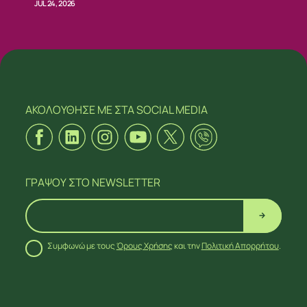
JUL 24, 2026
ΑΚΟΛΟΥΘΗΣΕ ΜΕ
ΣΤΑ SOCIAL MEDIA
ΓΡΑΨΟΥ
ΣΤΟ NEWSLETTER
Συμφωνώ με τους
Όρους Χρήσης
και την
Πολιτική Απορρήτου
.
ΑΚΟΛΟΥΘΗΣΕ ΜΕ
ΣΤΑ SOCIAL MEDIA