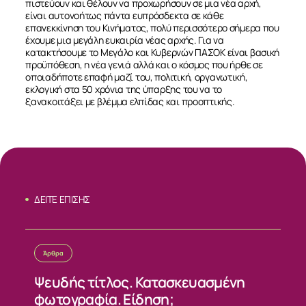
πιστεύουν και θέλουν να προχωρήσουν σε μια νέα αρχή,
είναι αυτονοήτως πάντα ευπρόσδεκτα σε κάθε
ΕΠΙΚΟΙΝΩΝΙΑ
επανεκκίνηση του Κινήματος, πολύ περισσότερο σήμερα που
έχουμε μια μεγάλη ευκαιρία νέας αρχής. Για να
κατακτήσουμε το Μεγάλο και Κυβερνών ΠΑΣΟΚ είναι βασική
προϋπόθεση, η νέα γενιά αλλά και ο κόσμος που ήρθε σε
οποιαδήποτε επαφή μαζί του, πολιτική, οργανωτική,
εκλογική στα 50 χρόνια της ύπαρξης του να το
ξανακοιτάξει με βλέμμα ελπίδας και προοπτικής.
ΔΕΙΤΕ ΕΠΙΣΗΣ
Άρθρα
Ψευδής τίτλος. Κατασκευασμένη
φωτογραφία. Είδηση;