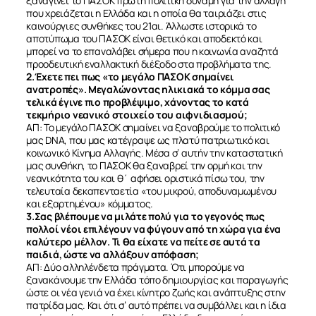
ξαναγίνει το ΠΑΣΟΚ πρώτη πολιτική δύναμη για την αλλαγή
που χρειάζεται η Ελλάδα και η οποία θα ταιριάζει στις
καινούργιες συνθήκες του 21αι. Άλλωστε ιστορικά το
αποτύπωμα του ΠΑΣΟΚ είναι θετικό και αποδεκτό και
μπορεί να το επαναλάβει σήμερα που η κοινωνία αναζητά
προοδευτική εναλλακτική διέξοδο στα προβλήματα της.
2.Έχετε πει πως «το μεγάλο ΠΑΣΟΚ σημαίνει
ανατροπές». Μεγαλώνοντας ηλικιακά το κόμμα σας
τελικά έγινε πιο προβλέψιμο, χάνοντας το κατά
τεκμήριο νεανικό στοιχείο του αιφνιδιασμού;
ΑΠ: Το μεγάλο ΠΑΣΟΚ σημαίνει να ξαναβρούμε το πολιτικό
μας DNA, που μας κατέγραψε ως πλατύ πατριωτικό και
κοινωνικό Κίνημα Αλλαγής. Μέσα σ’ αυτήν την καταστατική
μας συνθήκη, το ΠΑΣΟΚ θα ξαναβρεί την ορμή και την
νεανικότητα του και θ΄ αφήσει οριστικά πίσω του, την
τελευταία δεκαπενταετία «του μικρού, αποδυναμωμένου
και εξαρτημένου» κόμματος.
3.Σας βλέπουμε να μιλάτε πολύ για το γεγονός πως
πολλοί νέοι επιλέγουν να φύγουν από τη χώρα για ένα
καλύτερο μέλλον. Τι θα είχατε να πείτε σε αυτά τα
παιδιά, ώστε να αλλάξουν απόφαση;
ΑΠ: Δύο αλληλένδετα πράγματα. Ότι μπορούμε να
ξανακάνουμε την Ελλάδα τόπο δημιουργίας και παραγωγής
ώστε οι νέα γενιά να έχει κίνητρο ζωής και ανάπτυξης στην
πατρίδα μας. Και ότι σ’ αυτό πρέπει να συμβάλλει και η ίδια