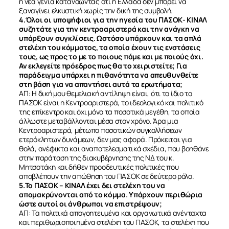
η νέα γενιά κατανοώντας ότι η Ελλάδα δεν μπορεί να
ξαναγίνει ελκυστική χωρίς την δική της συμβολή.
4.Όλοι οι υποψήφιοι για την ηγεσία του ΠΑΣΟΚ- ΚΙΝΑΛ
συζητάτε για την κεντροαριστερά και την ανάγκη να
υπάρξουν συγκλίσεις. Ωστόσο υπάρχουν και τα απλά
στελέχη του κόμματος, τα οποία έχουν τις ενστάσεις
τους, ως προς το με το ποιους πάμε και με ποιούς όχι.
Αν εκλεγείτε πρόεδρος πως θα το χειριστείτε; Για
παράδειγμα υπάρχει η πιθανότητα να απευθυνθείτε
στη βάση για να απαντήσει αυτά τα ερωτήματα;
ΑΠ: Η δική μου θεμελιακή αντίληψη είναι, ότι το ίδιο το
ΠΑΣΟΚ είναι η Κεντροαριστερά, το ιδεολογικό και πολιτικό
της επίκεντρο και όχι μόνο τα ποσοτικά μεγέθη, τα οποία
άλλωστε μεταβάλλονται μέσα στον χρόνο. Άρα μια
Κεντροαριστερά, μέτωπο ποσοτικών συγκολλήσεων
ετερόκλητων δυνάμεων, δεν μας αφορά. Πρόκειται για
θολά, ανέφικτα και αναποτελεσματικά σχέδια, που βοηθάνε
στην παράταση της διακυβέρνησης της ΝΔ του κ.
Μητσοτάκη και δήθεν προοδευτικές πολιτικές που
αποβλέπουν την απώθηση του ΠΑΣΟΚ σε δεύτερο ρόλο.
5.Το ΠΑΣΟΚ – ΚΙΝΑΛ έχει δει στελέχη του να
ΣΧΕΤΙΚΑ
απομακρύνονται από το κόμμα. Υπάρχουν περιθώρια
ώστε αυτοί οι άνθρωποι να επιστρέψουν;
ΑΠ: Τα πολιτικά απογοητευμένα και οργανωτικά ανένταχτα
ΝΕΑ
και περιθωριοποιημένα στελέχη του ΠΑΣΟΚ, τα στελέχη που