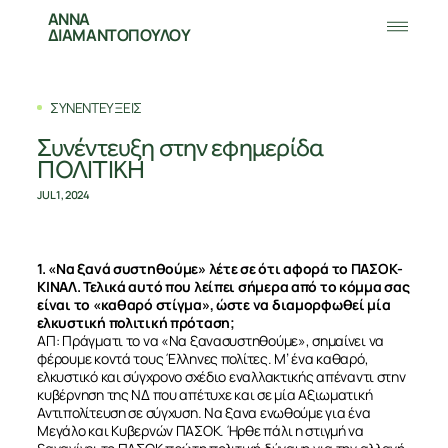
ΑΝΝΑ
ΔΙΑΜΑΝΤΟΠΟΥΛΟΥ
ΣΥΝΕΝΤΕΥΞΕΙΣ
Συνέντευξη στην εφημερίδα
ΠΟΛΙΤΙΚΗ
JUL 1, 2024
1. «Να ξανά συστηθούμε» λέτε σε ότι αφορά το ΠΑΣΟΚ-
ΚΙΝΑΛ. Τελικά αυτό που λείπει σήμερα από το κόμμα σας
είναι το «καθαρό στίγμα», ώστε να διαμορφωθεί μία
ελκυστική πολιτική πρόταση;
ΑΠ: Πράγματι το να «Να ξανασυστηθούμε», σημαίνει να
φέρουμε κοντά τους Έλληνες πολίτες. Μ’ ένα καθαρό,
ελκυστικό και σύγχρονο σχέδιο εναλλακτικής απέναντι στην
κυβέρνηση της ΝΔ που απέτυχε και σε μία Αξιωματική
Αντιπολίτευση σε σύγχυση. Να ξανα ενωθούμε για ένα
Μεγάλο και Κυβερνών ΠΑΣΟΚ. Ήρθε πάλι η στιγμή να