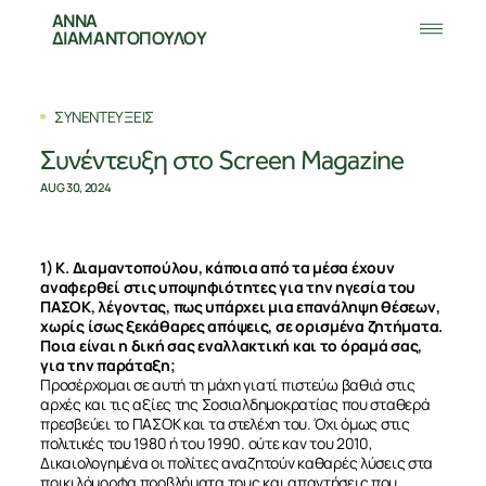
ΑΝΝΑ
ΔΙΑΜΑΝΤΟΠΟΥΛΟΥ
ΣΥΝΕΝΤΕΥΞΕΙΣ
Συνέντευξη στο Screen Magazine
AUG 30, 2024
1) Κ. Διαμαντοπούλου, κάποια από τα μέσα έχουν
αναφερθεί στις υποψηφιότητες για την ηγεσία του
ΠΑΣΟΚ, λέγοντας, πως υπάρχει μια επανάληψη θέσεων,
χωρίς ίσως ξεκάθαρες απόψεις, σε ορισμένα ζητήματα.
Ποια είναι η δική σας εναλλακτική και το όραμά σας,
για την παράταξη;
Προσέρχομαι σε αυτή τη μάχη γιατί πιστεύω βαθιά στις
αρχές και τις αξίες της Σοσιαλδημοκρατίας που σταθερά
πρεσβεύει το ΠΑΣΟΚ και τα στελέχη του. Όχι όμως στις
πολιτικές του 1980 ή του 1990. ούτε καν του 2010,
Δικαιολογημένα οι πολίτες αναζητούν καθαρές λύσεις στα
ποικιλόμορφα προβλήματα τους και απαντήσεις που