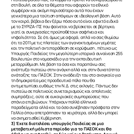
στη Βουλή, σε όλα τα θέματα που αφορούν το εθνικό
συμφέρον και ακόμη περισσότερο αυτά που έχουν
γενικότερα μια ταύτιση απόψεων σε ιδεολογική βάση. Αυτό
τον καιρό, βέβαια δεν ξέρω πόσο αυτό είναι εφικτό ειδικά
με το ΣΥΡΙΖΑ-ΠΣ που φαίνεται να βρίσκεται σε βέρτιγκο,
γιατί οι συνεργασίες προϋποθέτουν σαφήνεια και
νηφαλιότητα. Σε ότι όμως με αφορά, απλά να σας θυμίσω
ότι το 2011 με τις πλατείες των αγανακτισμένων γεμάτες
και την πολιτική αντιπαράθεση σε κορύφωση , πέτυχα ως
Υπουργός Παιδείας την μεγαλύτερη ιστορικά συναίνεση 255
Βουλευτών στο νομοσχέδιο για την εκπαιδευτική
μεταρρύθμιση. Με βάση τα όσα και παραπάνω σας
ανέπτυξα πιστεύω στην ανάγκη αλλά και στην δυνατότητα
ανάταξης του ΠΑΣΟΚ. Στην ανάδειξη του στο αναγκαίο για
τη δημοκρατία μας προοδευτικό πόλο που θα
αντιμετωπίσει ευθέως την Ν.Δ. στις εκλογές. Πάντως δεν
πιστεύω σε πολιτικούς συνεταιρισμούς και απολιτικές
συμπράξεις, ούτε σε ευκαιριακές συμπορεύσεις που
σπάνια επιβιώνουν. Υπάρχουν πολλά ελληνικά
παραδείγματα αλλά και τα όσα συνέβησαν πρόσφατα στην
Γαλλία όπου απετράπησαν τα χειρότερα, αλλά δεν μπορεί
να σχηματισθεί Κυβέρνηση.
3) Έχετε διατελέσει υπουργός Παιδείας σε μια
μεταβατική μάλιστα περίοδο για το ΠΑΣΟΚ και θα