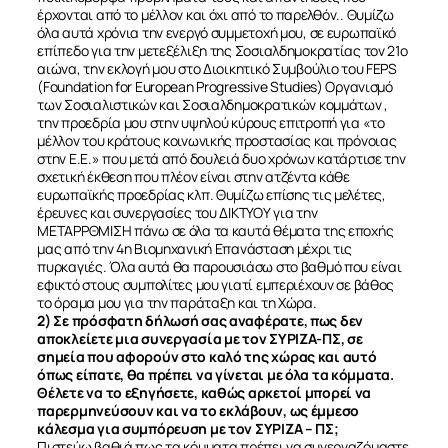
έρχονται από το μέλλον και όχι από το παρελθόν.. Θυμίζω
όλα αυτά χρόνια την ενεργό συμμετοχή μου, σε ευρωπαϊκό
επίπεδο για την μετεξέλιξη της Σοσιαλδημοκρατίας τον 21ο
αιώνα, την εκλογή μου στο Διοικητικό Συμβούλιο του FEPS
(Foundation for European Progressive Studies) Οργανισμό
των Σοσιαλιστικών και Σοσιαλδημοκρατικών κομμάτων ,
την προεδρία μου στην υψηλού κύρους επιτροπή για «το
μέλλον του κράτους κοινωνικής προστασίας και πρόνοιας
στην Ε.Ε.» που μετά από δουλειά δυο χρόνων κατάρτισε την
σχετική έκθεση που πλέον είναι στην ατζέντα κάθε
ευρωπαϊκής προεδρίας κλπ. Θυμίζω επίσης τις μελέτες,
έρευνες και συνεργασίες του ΔΙΚΤΥΟΥ για την
ΜΕΤΑΡΡΘΜΙΣΗ πάνω σε όλα τα καυτά θέματα της εποχής
μας από την 4η Βιομηχανική Επανάσταση μέχρι τις
πυρκαγιές. Όλα αυτά θα παρουσιάσω στο βαθμό που είναι
εφικτό στους συμπολίτες μου γιατί εμπεριέχουν σε βάθος
το όραμα μου για την παράταξη και τη Χώρα.
2) Σε πρόσφατη δήλωσή σας αναφέρατε, πως δεν
αποκλείετε μια συνεργασία με τον ΣΥΡΙΖΑ-ΠΣ, σε
σημεία που αφορούν στο καλό της χώρας και αυτό
όπως είπατε, θα πρέπει να γίνεται με όλα τα κόμματα.
Θέλετε να το εξηγήσετε, καθώς αρκετοί μπορεί να
παρερμηνεύσουν και να το εκλάβουν, ως έμμεσο
κάλεσμα για συμπόρευση με τον ΣΥΡΙΖΑ – ΠΣ;
Πιστεύω βαθιά πως τα κόμματα πρέπει να συνεργαζόμαστε