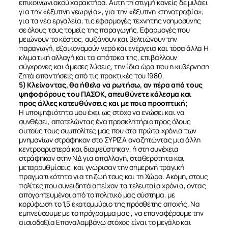
επικοινωνιακού χαρακτήρα. Αυτή τη στιγμή κανείς δε μιλάει
για την «έξυπνη γεωργία», για την «έξυπνη κτηνοτροφία»,
για τα νέα εργαλεία, τις εφαρμογές τεχνητής νοημοσύνης
σε όλους τους τομείς της παραγωγής. Εφαρμογές που
μειώνουν το κόστος, αυξάνουν και βελτιώνουν την
παραγωγή, εξοικονομούν νερό και ενέργεια και τόσα άλλα Η
κλιματική αλλαγή και τα απότοκα της, επιβάλλουν
σύγχρονες και άμεσες λύσεις, την ίδια ώρα που η κυβέρνηση
ζητά απαντήσεις από τις πρακτικές του 1980.
5) Κλείνοντας, θα ήθελα να ρωτήσω, αν πέρα από τους
ψηφοφόρους του ΠΑΣΟΚ, απευθύνετε κάλεσμα και
προς άλλες κατευθύνσεις και με ποια προοπτική;
Η υποψηφιότητα μου έχει ως στόχο να ενώσει και να
συνθέσει, αποτελώντας ένα προσκλητήριο προς όλους
αυτούς τους συμπολίτες μας που στα πρώτα χρόνια των
μνημονίων στράφηκαν στο ΣΥΡΙΖΑ αναζητώντας μια άλλη
κεντροαριστερά και διαψεύστηκαν, ή στη συνέχεια
στράφηκαν στην ΝΔ για απαλλαγή, σταθερότητα και
μεταρρυθμίσεις, και γνώρισαν την σημερινή τραγική
πραγματικότητα για τη ζωή τους και τη Χώρα. Ακόμη, στους
πολίτες που συνειδητά απείχαν τα τελευταία χρόνια, όντας
απογοητευμένοι από το πολιτικό μας σύστημα, με
κορύφωση το 1,5 εκατομμύριο της πρόσθετης αποχής. Να
εμπνεύσουμε με το πρόγραμμα μας , να επαναφέρουμε την
αισιοδοξία Επαναλαμβάνω στόχος είναι το μεγάλο και