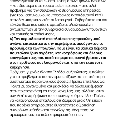
επαγγελματικά δικαιώματα. Το θέμα των υψηλών ενοικίων
– και ιδιαίτερα στις τουριστικές περιοχές – αποτελεί
πρόβλημα για την στελέχωση κάθε δημόσιας υπηρεσίας
(γιατροί, αστυνομικοί και προφανώς εκπαιδευτικοί κλπ )
όταν δεν υπάρχουν ντόπιοι λειτουργοί . Σοβαρότατο και όχι
εύκολο θέμα που επίσης χρειάζεται ολοκληρωμένη
ΣΧΕΤΙΚΑ
αντιμετώπιση με την συνεργασία συναρμόδιων υπουργείων
και τοπικής αυτοδιοίκησης,
4) Την περίοδο αυτή στο πλαίσιο της προεκλογικού
ΝΕΑ
αγώνα, επισκέπτεστε την περιφέρεια, ακούγοντας τα
προβλήματα των πολιτών. Ποια είναι τα βασικά θέματα
που ταλανίζουν αγρότες, κτηνοτρόφους και άλλους
ΕΠΙΚΟΙΝΩΝΙΑ
επαγγελματίες, που κακά τα ψέματα, συχνά βρίσκονται
στο περιθώριο και λησμονούνται, από την εκάστοτε
κυβέρνηση.
Πράγματι γυρνάω όλη την Ελλάδα, συζητώντας με πολίτες
για τα προβλήματα που αντιμετωπίζουν, και επισκέπτομαι
συστηματικά παραγωγικούς φορείς. Πρέπει επιτέλους ως
Πολιτεία, οργανωμένα και με σχέδιο, να δώσουμε έμφαση
στον πρωτογενή τομέα της οικονομίας μας, αλλά και στην
συνολική αναμόρφωση του παραγωγικού μοντέλου. Πρέπει
να κατανοήσουμε επιτέλους ότι ζούμε σε μια άλλη εποχή
που παρέχει απεριόριστες δυνατότητες αξιοποίηση
συγχρόνων μεθόδων και τεχνολογίας. Δεν μπορεί να
αρκουμεστε σε μια πολιτκη μικροεπιδοματων