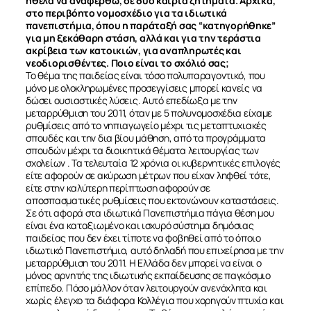
ήθελα να αναφερθώ, σε δύο καίρια ζητήματα. Αρχικά,
στο περιβόητο νομοσχέδιο για τα ιδιωτικά
πανεπιστήμια, όπου η παράταξή σας “κατηγορήθηκε”
για μη ξεκάθαρη στάση, αλλά και για την τεράστια
ακρίβεια των κατοικιών, για αναπληρωτές και
νεοδιορισθέντες. Ποιο είναι το σχόλιό σας;
Το θέμα της παιδείας είναι τόσο πολυπαραγοντικό, που
μόνο με ολοκληρωμένες προσεγγίσεις μπορεί κανείς να
δώσει ουσιαστικές λύσεις. Αυτό επεδίωξα με την
μεταρρύθμιση του 2011, όταν με 5 πολυνομοσχέδια είχαμε
ρυθμίσεις από το νηπιαγωγείο μέχρι τις μεταπτυχιακές
σπουδές και την δια βίου μάθηση, από τα προγράμματα
σπουδών μέχρι τα διοικητικά θέματα λειτουργίας των
σχολείων . Τα τελευταία 12 χρόνια οι κυβερνητικές επιλογές
είτε αφορούν σε ακύρωση μέτρων που είχαν ληφθεί τότε,
είτε στην καλύτερη περίπτωση αφορούν σε
αποσπασματικές ρυθμίσεις που εκτονώνουν καταστάσεις.
Σε ότι αφορά στα ιδιωτικά Πανεπιστήμια πάγια θέση μου
είναι ένα καταξιωμένο και ισχυρό σύστημα δημόσιας
παιδείας που δεν έχει τίποτε να φοβηθεί από το όποιο
ιδιωτικό Πανεπιστήμιο, αυτό δηλαδή που επιχείρησα με την
μεταρρύθμιση του 2011. Η Ελλάδα δεν μπορεί να είναι ο
μόνος αρνητής της ιδιωτικής εκπαίδευσης σε παγκόσμιο
επίπεδο. Πόσο μάλλον όταν λειτουργούν ανενόχλητα και
χωρίς έλεγχο τα διάφορα Κολλέγια που χορηγούν πτυχία και