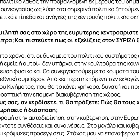
 πολιτικό λάθος την προβαλλόμενη εκ μέρους του δη
συνεργασίας ως λύση στα σημερινά πολιτικά ζητούμεν
τικά επίπεδα και ανάγκες της κεντρικής πολιτικής σκη
ομιλητή σας στο χώρο της ευρύτερης κεντροαριστ
ίπρα; Και πιστεύετε πως οι εξελίξεις στον ΣΥΡΙΖΑ
το χρόνο, ότι οι δυνάμεις του πολιτικού συστήματος ε
 «ή εμείς ή αυτοί» δεν υπάρχει στην κουλτούρα της κο
τευση φυσικά και θα συνεργαστούμε με τα κόμματα το
θνικό συμφέρον. Από κει πέρα η επόμενη των εκλογών
υ Κινήματος, που θα το κάνει γρήγορα, δυνατή και π
ροοπτική την επόμενη διακυβέρνηση της χώρας.
ς σας, αν κερδίσετε, τι θα πράξετε; Πώς θα τους
ωρήσεις ή διάσπαση;
δρομή στην αυτοδιοίκηση, στην κυβέρνηση, στην Ευρω
ντοτε συνθέσεις και συναινέσεις. Στο μεγάλο και κυ
μικρόψυχες προσεγγίσεις. Στόχος μου να επαναφέρω τ