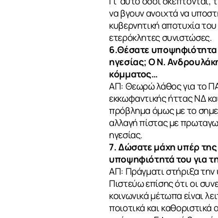
ΣΧΕΤΙΚΑ
Γι’ αυτό όσοι σκέπτονται, 
να βγουν ανοιχτά να υποστ
κυβερνητική αποτυχία του Σ
ΝΕΑ
ετερόκλητες συνιστώσες.
6.Θέσατε υποψηφιότητα γ
ηγεσίας; Ο Ν. Ανδρουλάκη
κόμματος…
ΕΠΙΚΟΙΝΩΝ
ΑΠ: Θεωρώ λάθος για το Π
εκκωφαντικής ήττας ΝΔ και
πρόβλημα όμως με το σημερ
αλλαγή πίστας με πρωταγων
ηγεσίας.
7. Δώσατε μάχη υπέρ της
υποψηφιότητά του για τη
ΑΠ: Πράγματι στήριξα την 
Πιστεύω επίσης ότι οι συ
κοινωνικά μέτωπα είναι λε
ποιοτικά και καθοριστικά 