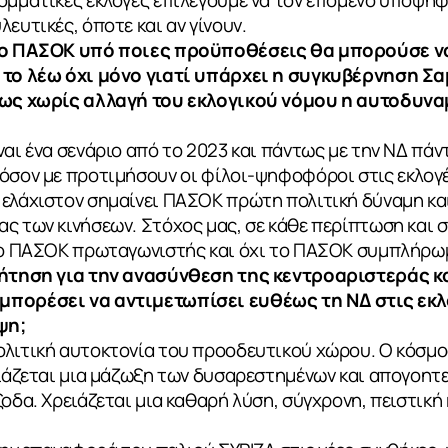
ευτικές, όποτε και αν γίνουν.
 το ΠΑΣΟΚ υπό ποιες προϋποθέσεις θα μπορούσε ν
ι το λέω όχι μόνο γιατί υπάρχει η συγκυβέρνηση Σ
 πως χωρίς αλλαγή του εκλογικού νόμου η αυτοδυνα
ναι ένα σενάριο από το 2023 και πάντως με την ΝΔ πάν
όσον με προτιμήσουν οι φίλοι-ψηφοφόροι στις εκλογές
 ελάχιστον σημαίνει ΠΑΣΟΚ πρώτη πολιτική δύναμη κα
ς των κινήσεων. Στόχος μας, σε κάθε περίπτωση και σ
 το ΠΑΣΟΚ πρωταγωνιστής και όχι το ΠΑΣΟΚ συμπλήρω
υζήτηση για την ανασύνθεση της κεντροαριστεράς κ
μπορέσει να αντιμετωπίσει ευθέως τη ΝΔ στις εκλ
ψη;
ολιτική αυτοκτονία του προοδευτικού χώρου. Ο κόσμο
ρειάζεται μια μάζωξη των δυσαρεστημένων και απογοη
οδα. Χρειάζεται μια καθαρή λύση, σύγχρονη, πειστική 