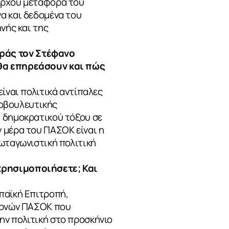
μάρχου μεταφορά του
α και δεδομένα του
νής και της
εράς τον Στέφανο
 θα επηρεάσουν και πώς
ίναι πολιτικά αντίπαλες
ινοβουλευτικής
υ δημοκρατικού τόξου σε
 μέρα του ΠΑΣΟΚ είναι η
ρωταγωνιστική πολιτική
 χρησιμοποιήσετε; Και
παϊκή Επιτροπή,
βερνών ΠΑΣΟΚ που
ην πολιτική στο προσκήνιο