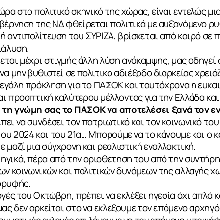
ώρα στο πολιτικό σκηνικό της χώρας, είναι εντελώς μι
υβέρνηση της ΝΔ φθείρεται πολιτικά με αυξανόμενο ρ
ή αντιπολίτευση του ΣΥΡΙΖΑ, βρίσκεται από καιρό σε
ιάλυση.
νεται μέχρι στιγμής άλλη λύση ανάκαμψης, μας οδηγεί σ
α μην βυθιστεί σε πολιτικό αδιέξοδο διαρκείας χρειάζ
 μεγάλη πρόκληση για το ΠΑΣΟΚ και ταυτόχρονα η ευκαι
ι προοπτική καλύτερου μέλλοντος για την Ελλάδα και 
 τη γνώμη σας το ΠΑΣΟΚ να αποτελέσει ξανά τον ε
ει να συνδέσει τον πατριωτικό και τον κοινωνικό του
υ 2024 και του 21αι. Μπορούμε να το κάνουμε και ο 
 μαζί μια σύγχρονη και ρεαλιστική εναλλακτική.
ηγικά, πέρα από την οριοθέτηση του από την συντήρη
ων κοινωνικών και πολιτικών δυνάμεων της αλλαγής χω
ορυφής.
ογές του Οκτώβρη, πρέπει να εκλέξει ηγεσία όχι απλά 
μας δεν αρκείται στο να εκλέξουμε τον επόμενο αρχηγ
κομματικές εκλογές επιλέγουμε να τον επόμενο υποψ