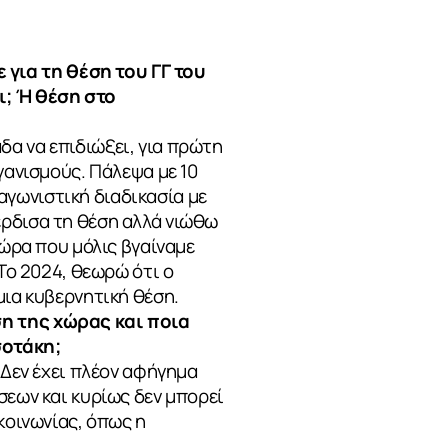
για τη θέση του ΓΓ του
ι; Ή θέση στο
α να επιδιώξει, για πρώτη
γανισμούς. Πάλεψα με 10
γωνιστική διαδικασία με
έρδισα τη θέση αλλά νιώθω
 ώρα που μόλις βγαίναμε
 Το 2024, θεωρώ ότι ο
μια κυβερνητική θέση.
ση της χώρας και ποια
σοτάκη;
 Δεν έχει πλέον αφήγημα
σεων και κυρίως δεν μπορεί
κοινωνίας, όπως η